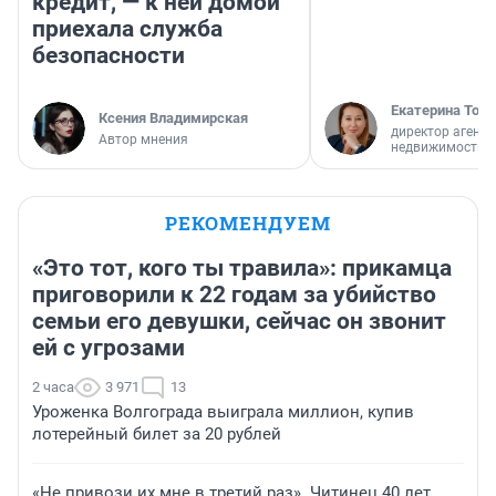
кредит, — к ней домой
приехала служба
безопасности
Екатерина Торо
Ксения Владимирская
директор агентс
Автор мнения
недвижимости
РЕКОМЕНДУЕМ
«Это тот, кого ты травила»: прикамца
приговорили к 22 годам за убийство
семьи его девушки, сейчас он звонит
ей с угрозами
2 часа
3 971
13
Уроженка Волгограда выиграла миллион, купив
лотерейный билет за 20 рублей
«Не привози их мне в третий раз». Читинец 40 лет