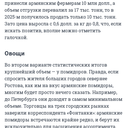
принесли армянским фермерам
10 млн долл.
, а
объем отгрузки перевалил за
17 тыс. тонн
, то в
2025-м получилось продать только
10 тыс. тонн
.
Зато цена выросла с
0,6 долл. за к
г до 0,8, что, если
искать позитив, вполне можно отметить
галочкой.
Овощи
Во втором варианте статистических итогов
крупнейший объем — у помидоров. Правда, если
спросить жителя больших городов севернее
Ростова, как им на вкус армянские помидоры,
многим будет просто нечего сказать. Например,
до Петербурга они доходят в самом минимальном
объеме. Торговцы на трех городских рынках
заверили корреспондента «Фонтанки»: армянские
помидоры встречаются крайне редко, и берут их
исключительно для расширения ассортимента.