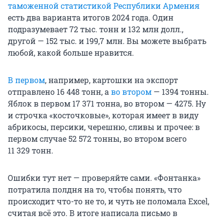
таможенной статистикой Республики Армения
есть два варианта итогов 2024 года. Один
подразумевает
72 тыс
. тонн и
132 млн долл
.,
другой —
152 тыс
. и
199,7 млн.
Вы можете выбрать
любой, какой больше нравится.
В первом
, например, картошки на экспорт
отправлено
16 448 тонн
, а
во втором
—
1394 тонны
.
Яблок в первом
17 371 тонна
, во втором — 4275. Ну
и строчка «косточковые», которая имеет в виду
абрикосы, персики, черешню, сливы и прочее: в
первом случае
52 572 тонны
, во втором всего
11 329 тонн
.
Ошибки тут нет — проверяйте сами. «Фонтанка»
потратила полдня на то, чтобы понять, что
происходит что-то не то, и чуть не поломала Exсel,
считая всё это. В итоге написала письмо в