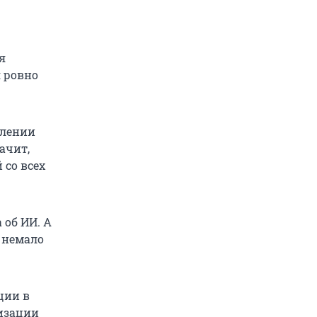
я
 ровно
влении
ачит,
со всех
 об ИИ. А
 немало
ции в
тизации