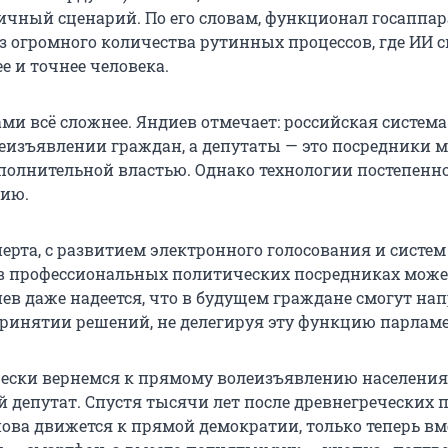
ичный сценарий. По его словам, функционал госаппар
з огромного количества рутинных процессов, где ИИ 
е и точнее человека.
ами всё сложнее. Яндиев отмечает: российская система
леизъявлении граждан, а депутаты — это посредники 
полнительной властью. Однако технологии постепенн
цию.
ерта, с развитием электронного голосования и систем
в профессиональных политических посредниках може
иев даже надеется, что в будущем граждане смогут н
принятии решений, не делегируя эту функцию парламе
ески вернемся к прямому волеизъявлению населения»
 депутат. Спустя тысячи лет после древнегреческих
нова движется к прямой демократии, только теперь вм