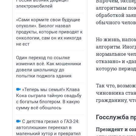
России возник дефицит
Впрочем, экспе
электромобилей
алгоритмам пок
обработкой зая
«Сами кормите свои будущие
обычного челов
опухоли». Биолог назвал
продукты, которые приводят к
онкологии, сам он их никогда
Но жизнь, напо
не ест
алгоритм. Иног
нормальное чел
Один переход по ссылке
отказано» и «д
изменил всё. Как мошенники
которую период
довели школьницу до
попытки поджога здания
Так что, возмо
«Теперь мы семья!» Клава
чиновника стане
Кока сыграла тайную свадьбу
гражданину, что
с богатым блогером. В какую
сумму всё обошлось
Госслужба п
С детства грезил о ГАЗ-24:
автоплюшкин переехал в
Президент и со
маленький хутор и превратил