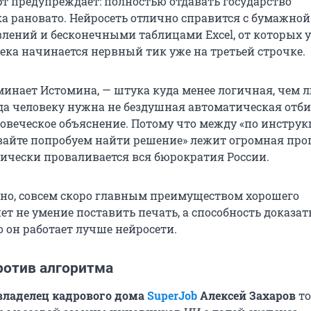
рт предупреждает: полностью отдавать государство
а рановато. Нейросеть отлично справится с бумажной
влений и бесконечными таблицами Excel, от которых у
ека начинается нервный тик уже на третьей строчке.
минает Истомина, — штука куда менее логичная, чем 
да человеку нужна не бездушная автоматическая отби
овеческое объяснение. Потому что между «по инстру
авайте попробуем найти решение» лежит огромная проп
ически проваливается вся бюрократия России.
жно, совсем скоро главным преимуществом хорошего
т не умение поставить печать, а способность доказат
 он работает лучше нейросети.
ротив алгоритма
владелец кадрового дома
SuperJob
Алексей Захаров
то