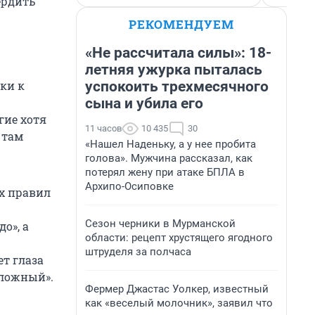
ердить
РЕКОМЕНДУЕМ
«Не рассчитала силы»: 18-
летняя ужурка пыталась
успокоить трехмесячного
ки к
сына и убила его
гие хотя
11 часов
10 435
30
 там
«Нашел Наденьку, а у нее пробита
голова». Мужчина рассказал, как
потерял жену при атаке БПЛА в
Архипо-Осиповке
х правил
Сезон черники в Мурманской
о», а
области: рецепт хрустящего ягодного
штруделя за полчаса
ет глаза
сложный».
Фермер Джастас Уолкер, известный
как «веселый молочник», заявил что