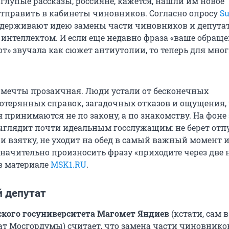
глупые рассказы, россияне, кажется, нашли им новое
тправить в кабинеты чиновников. Согласно опросу
Su
ддерживают идею замены части чиновников и депута
интеллектом. И если еще недавно фраза «ваше обращ
т» звучала как сюжет антиутопии, то теперь для мног
 мечты прозаичная. Люди устали от бесконечных
потерянных справок, загадочных отказов и ощущения,
принимаются не по закону, а по знакомству. На фоне
ыглядит почти идеальным госслужащим: не берет отпу
 взятку, не уходит на обед в самый важный момент и,
начительно произносить фразу «приходите через две 
в материале
MSK1.RU
.
 депутат
ского госуниверситета Магомет Яндиев
(кстати, сам в
т Мосгордумы) считает, что замена части чиновнико