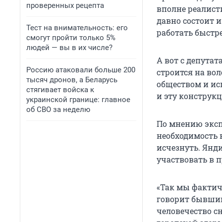
проверенных рецепта
вполне реалист
давно состоит и
Тест на внимательность: его
работать быстре
смогут пройти только 5%
людей — вы в их числе?
А вот с депутат
Россию атаковали больше 200
строится на во
тысяч дронов, а Беларусь
обществом и ис
стягивает войска к
и эту конструк
украинской границе: главное
об СВО за неделю
По мнению эксп
необходимость 
исчезнуть. Янд
участвовать в 
«Так мы фактич
говорит бывший
человечество с