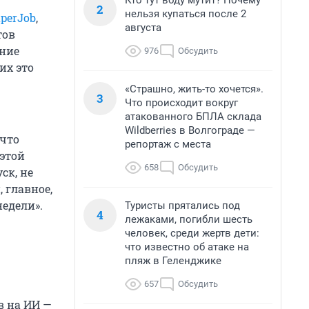
Кто тут воду мутит? Почему
2
нельзя купаться после 2
perJob
,
августа
тов
ение
976
Обсудить
их это
«Страшно, жить-то хочется».
3
Что происходит вокруг
атакованного БПЛА склада
Wildberries в Волгограде —
 что
репортаж с места
 этой
658
Обсудить
ск, не
 главное,
недели».
Туристы прятались под
4
лежаками, погибли шесть
человек, среди жертв дети:
что известно об атаке на
пляж в Геленджике
657
Обсудить
в на ИИ —