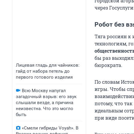
городской агор
через Госуслуги
Робот без в
Тяга россиян к
технологиям, г
общественность
бы раз выходил
бюрократа.
Лицевая гладь для чайников:
гайд от набора петель до
первого готового изделия
По словам Исто
игры. Чтобы сп
Всю Москву напугал
взаимодействии»
загадочный взрыв: его звук
слышали везде, а причина
потому, что так
неизвестна. Что это могло
идеальным сотру
быть
при виде посети
«Смели гибриды Voyah». В