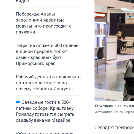
Видео
Побережье Анапы
заполонили ядовитые
медузы: что происходит с
пляжами
Тигры на пляже и 300 оленей
в дикой природе: топ-24
самых красивых бухт
Приморского края
Рабочий день хотят сократить,
но только летом — и вот
почему. Новости 7 августа
Звездные гости в 500-
Выслушает и тут же в
летнем соборе: Криштиану
Источник: 
Ольга Бурла
Роналду готовится сыграть
свадьбу века на Мадейре
Сегодня нейрос
«Жила тут интеллигенция».