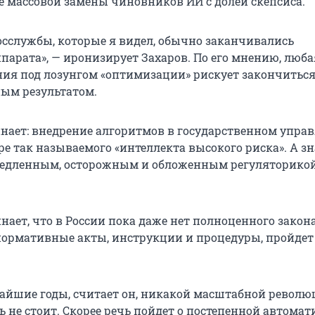
ее массовой замены чиновников ИИ с долей скепсиса.
осслужбы, которые я видел, обычно заканчивались
парата», — иронизирует Захаров. По его мнению, люба
ия под лозунгом «оптимизации» рискует закончиться
ым результатом.
нает: внедрение алгоритмов в государственном упра
ре так называемого «интеллекта высокого риска». А зн
медленным, осторожным и обложенным регуляторикой 
ает, что в России пока даже нет полноценного закона
нормативные акты, инструкции и процедуры, пройдет
айшие годы, считает он, никакой масштабной револю
ь не стоит. Скорее речь пойдет о постепенной автома