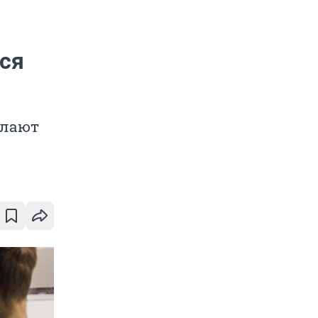
ся
елают