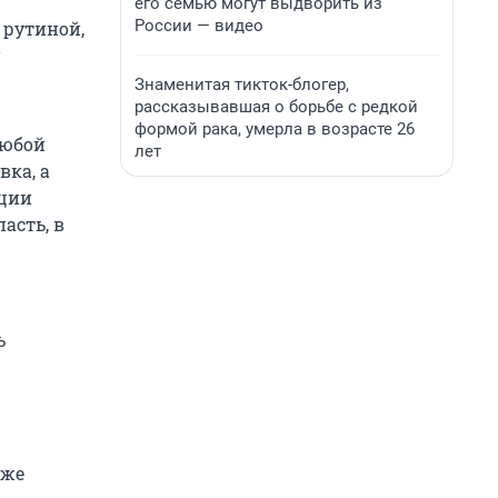
его семью могут выдворить из
России — видео
 рутиной,
Знаменитая тикток-блогер,
рассказывавшая о борьбе с редкой
формой рака, умерла в возрасте 26
любой
лет
вка, а
кции
асть, в
ь
же