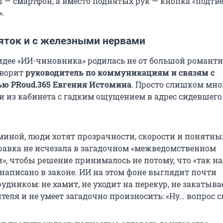
ы — смартфон, а вместо поднятых рук — кнопка «подтв
».
зяток и с железными нервами
 идее «ИИ-чиновника» родилась не от большой романти
оворит
руководитель по коммуникациям и связям с
ю PRoud.365 Евгения Истомина
. Просто слишком мно
и из кабинета с гадким ощущением в адрес сидевшего
миной, люди хотят прозрачности, скорости и понятны
равка не исчезала в загадочном «межведомственном
, чтобы решение принималось не потому, что «так над
 написано в законе. ИИ на этом фоне выглядит почти
дником: не хамит, не уходит на перекур, не закатыва
теля и не умеет загадочно произносить: «Ну… вопрос 