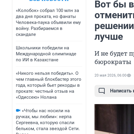
Вот бы в
«Колобок» собрал 100 млн за
отменить
два дня проката, но фанаты
Человека-паука объявили ему
решении
войну. Разбираемся в
лучше
скандале
Школьники победили на
И не будет 
Международной олимпиаде
по ИИ в Казахстане
бюрократы
«Никого нельзя победить». О
20 мая 2026, 06:00
чем главный блокбастер этого
года, который бьет рекорды в
Написать
прокате: честный отзыв на
«Одиссею» Нолана
«Чтобы нас носили на
ручках, мы любим»: нерпа
Сергеевна, которую спасли
бельком, стала звездой Сети.