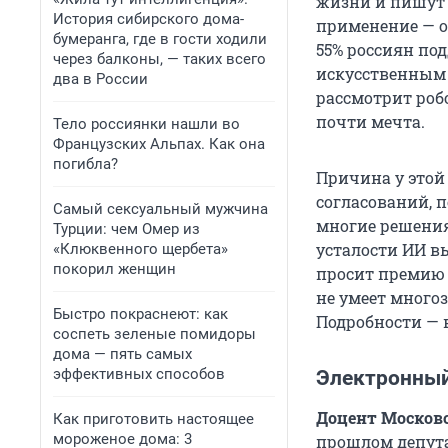
жизни и пишут 
История сибирского дома-
применение — о
бумеранга, где в гости ходили
55% россиян по
через балконы, — таких всего
искусственным 
два в России
рассмотрит робо
почти мечта.
Тело россиянки нашли во
Французских Альпах. Как она
погибла?
Причина у этой
согласований, 
Самый сексуальный мужчина
многие решения 
Турции: чем Омер из
усталости ИИ в
«Клюквенного щербета»
покорил женщин
просит премию и
не умеет многоз
Быстро покраснеют: как
Подробности — 
соспеть зеленые помидоры
дома — пять самых
эффективных способов
Электронный
Доцент Москов
Как приготовить настоящее
мороженое дома: 3
прошлом депута