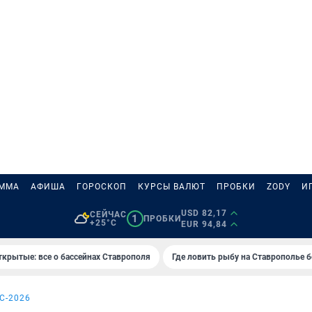
АММА
АФИША
ГОРОСКОП
КУРСЫ ВАЛЮТ
ПРОБКИ
ZODY
И
USD 82,17
СЕЙЧАС
1
ПРОБКИ
+25°C
EUR 94,84
ткрытые: все о бассейнах Ставрополя
Где ловить рыбу на Ставрополье 
С-2026