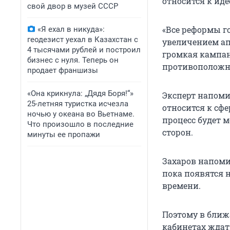
относится к ид
свой двор в музей СССР
«Все реформы г
«Я ехал в никуда»:
геодезист уехал в Казахстан с
увеличением ап
4 тысячами рублей и построил
громкая кампан
бизнес с нуля. Теперь он
противоположн
продает франшизы
«Она крикнула: „Дядя Боря!“»
Эксперт напоми
25-летняя туристка исчезла
относится к сфе
ночью у океана во Вьетнаме.
процесс будет 
Что произошло в последние
сторон.
минуты ее пропажи
Захаров напомин
пока появятся 
времени.
Поэтому в ближ
кабинетах ждат