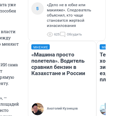
ата уже
«Дело не в юбке или
5
макияже». Следователь
способен
объяснил, кто чаще
становится жертвой
изнасилования
 власти
625
Обсудить
между
о меняют
МНЕНИЕ
МНЕНИ
«Машина просто
Тепло
полетела». Водитель
холод
 ИИ сама
сравнил бензин в
зимой
т
Казахстане и России
ездит
апрямую
плюсы
нту.
, —
 площадей
Анатолий Кузнецов
есто