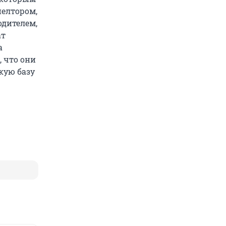
иелтором,
дителем,
ат
а
, что они
кую базу