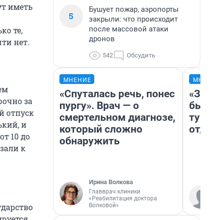
ут иметь
Бушует пожар, аэропорты
5
закрыли: что происходит
после массовой атаки
ко те,
дронов
ти нет.
542
Обсудить
МНЕНИЕ
МНЕНИ
ем
«Спуталась речь, понес
«За н
рочно за
пургу». Врач — о
были 
й отпуск
смертельном диагнозе,
турис
ький, и
который сложно
отдых
от 10 до
обнаружить
язали к
Ирина Волкова
Главврач клиники
«Реабилитация доктора
Волковой»
ударство
ируется