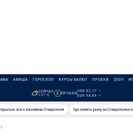
АММА
АФИША
ГОРОСКОП
КУРСЫ ВАЛЮТ
ПРОБКИ
ZODY
И
USD 82,17
СЕЙЧАС
2
ПРОБКИ
+31°C
EUR 94,84
ткрытые: все о бассейнах Ставрополя
Где ловить рыбу на Ставрополье 
ИЕ