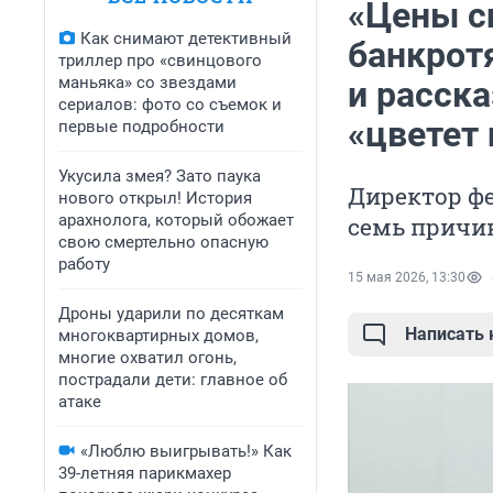
«Цены с
Как снимают детективный
банкрот
триллер про «свинцового
маньяка» со звездами
и расск
сериалов: фото со съемок и
«цветет 
первые подробности
Укусила змея? Зато паука
Директор ф
нового открыл! История
арахнолога, который обожает
семь причи
свою смертельно опасную
работу
15 мая 2026, 13:30
Дроны ударили по десяткам
Написать
многоквартирных домов,
многие охватил огонь,
пострадали дети: главное об
атаке
«Люблю выигрывать!» Как
39-летняя парикмахер