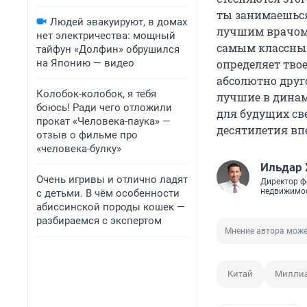
ты занимаешься
Людей эвакуируют, в домах
лучшим врачом
нет электричества: мощный
самым классным
тайфун «Долфин» обрушился
на Японию — видео
определяет твое
абсолютно друго
Колобок-колобок, я тебя
лучшие в динам
боюсь! Ради чего отложили
для будущих св
прокат «Человека-паука» —
десятилетия вп
отзыв о фильме про
«человека-булку»
Ильдар 
Очень игривы и отлично ладят
Директор ф
недвижимо
с детьми. В чём особенности
абиссинской породы кошек —
разбираемся с экспертом
Мнение автора може
Китай
Милли