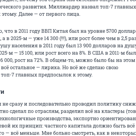
ческого развития. Миллиардер назвал топ-7 главных
этому. Далее — от первого лица.
 что в 2011 году ВВП Китая был на уровне 5700 доллар
 в 2025-м — уже 14 300 (!!!), или рост более чем в 2,5 раза (
ушу населения в 2011 году был 13 900 долларов на душ
025-м — 15 100, или рост всего на 8%. В США в 2011-м был 
86 000, рост на 72%. В общем-то, можно было бы на этом
 всё остальное — лирика. Но всё же сделаю свою
топ-7 главных предпосылок к этому.
ги
л не сразу и последовательно проводил политику сниж
тно сделал по отраслям, разделил всё на кластеры (то
технологичные производства, экспортно ориентирова
евой их принцип: частного капитала должно быть всё
о — всё меньше. Мне больно смотреть, как в некоторы