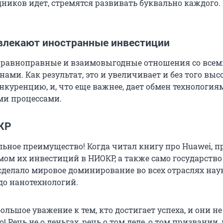
дников идет, стремятся развивать буквально каждого.
влекают иностранные инвестиции
 равноправные и взаимовыгодные отношения со всем
ми. Как результат, это и увеличивает и без того вы
куренцию, и, что еще важнее, дает обмен технология
ми процессами.
КР
льное преимущество! Когда читал книгу про Huawei, п
мом их инвестиций в НИОКР, а также само государство
сделало мировое доминирование во всех отраслях наук
о нанотехнологий.
большое уважение к тем, кто достигает успеха, и они не
о! Речь не о деньгах, речь о том деле, о том призвании