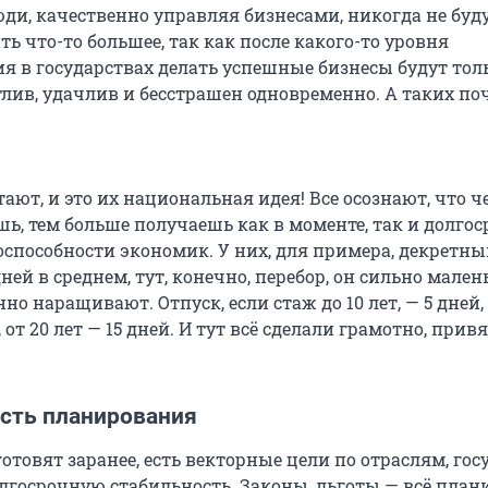
ди, качественно управляя бизнесами, никогда не буд
ь что-то большее, так как после какого-то уровня
я в государствах делать успешные бизнесы будут толь
лив, удачлив и бесстрашен одновременно. А таких поч
ают, и это их национальная идея! Все осознают, что ч
ь, тем больше получаешь как в моменте, так и долгос
оспособности экономик. У них, для примера, декретны
дней в среднем, тут, конечно, перебор, он сильно мален
но наращивают. Отпуск, если стаж до 10 лет, — 5 дней, 
, от 20 лет — 15 дней. И тут всё сделали грамотно, прив
сть планирования
отовят заранее, есть векторные цели по отраслям, гос
олгосрочную стабильность. Законы, льготы — всё план