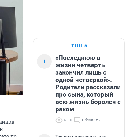
ТОП 5
«Последнюю в
1
жизни четверть
закончил лишь с
одной четверкой».
Родители рассказали
про сына, который
всю жизнь боролся с
раком
5 113
Обсудить
саинов
ой
ссию по