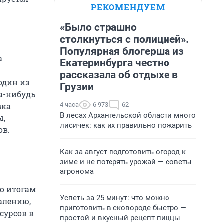
РЕКОМЕНДУЕМ
«Было страшно
столкнуться с полицией».
Популярная блогерша из
а
Екатеринбурга честно
рассказала об отдыхе в
один из
Грузии
да-нибудь
4 часа
6 973
62
вка
В лесах Архангельской области много
ы,
лисичек: как их правильно пожарить
ов.
Как за август подготовить огород к
зиме и не потерять урожай — советы
агронома
по итогам
Успеть за 25 минут: что можно
жалению,
приготовить в сковороде быстро —
сурсов в
простой и вкусный рецепт пиццы