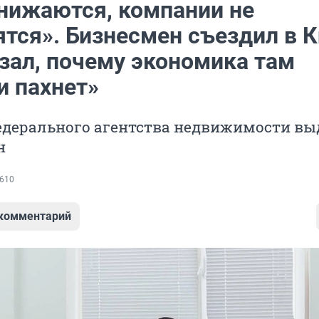
нижаются, компании не
ятся». Бизнесмен съездил в 
азал, почему экономика там
и пахнет»
едерального агентства недвижимости в
н
610
 комментарий