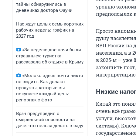
тайны обнаружились в
уровню экономи
дневниках доктора Фаучи
предполсылок к 
Нас ждут целых семь коротких
рабочих недель: график на
Просто напомню,
2027 год
душу населения, а
ВВП России на д
«За неделю две ночи были
населения, а в 2
страшные»: туристка
в 2025-м — уже 
рассказала об отдыхе в Крыму
закончить пост,
интерпретацию 
«Молоко здесь почти никто
не видит». Как делают
продукты, которые вы
Низкие нало
покупаете каждый день:
репортаж с фото
Китай это поня
очень всё грамо
Врач предупредил о
услуги, высоко
смертельной опасности на
системы). Ключ
даче: что нельзя делать в саду
государственног