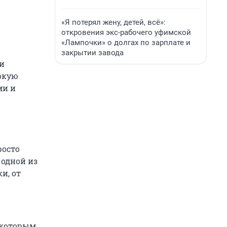
«Я потерял жену, детей, всё»:
откровения экс-рабочего уфимской
«Лампочки» о долгах по зарплате и
закрытии завода
и
сокую
ми и
росто
 одной из
и, от
, которым