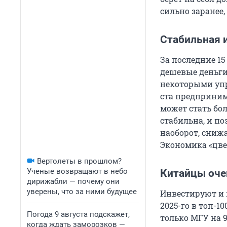
сильно заранее,
Стабильная 
За последние 15
дешевые деньги
некоторыми упр
ста предпринима
может стать боле
стабильна, и п
наоборот, сниж
Экономика «цвет
Вертолеты в прошлом?
Ученые возвращают в небо
Китайцы оче
дирижабли — почему они
уверены, что за ними будущее
Инвестируют и 
2025-го в топ-10
Погода 9 августа подскажет,
только МГУ на 9
когда ждать заморозков —