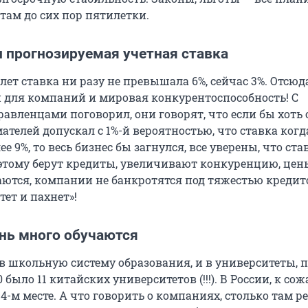
 там до сих пор пятилетки.
и прогнозируемая учетная ставка
 лет ставка ни разу не превышала 6%, сейчас 3%. Отсюд
 для компаний и мировая конкурентоспособность! С
авленцами поговорил, они говорят, что если бы хоть 
телей допускал с 1%-й вероятностью, что ставка ког
е 9%, то весь бизнес бы загнулся, все уверены, что ста
оэтому берут кредиты, увеличивают конкуренцию, цен
аются, компании не банкротятся под тяжестью кредит
ет и пахнет»!
нь много обучаются
в школьную систему образования, и в университеты, 
0 было 11 китайских университетов (!!!). В России, к со
4-м месте. А что говорить о компаниях, столько там ре