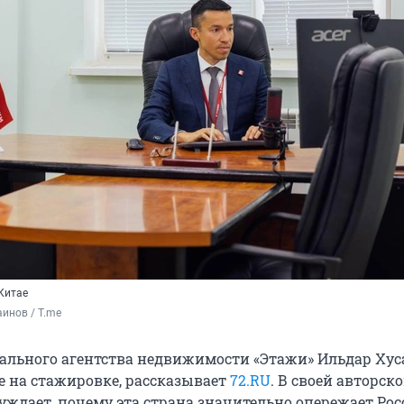
Китае
инов / T.me
ального агентства недвижимости «Этажи» Ильдар Ху
е на стажировке, рассказывает
72.RU
. В своей авторск
суждает, почему эта страна значительно опережает Ро