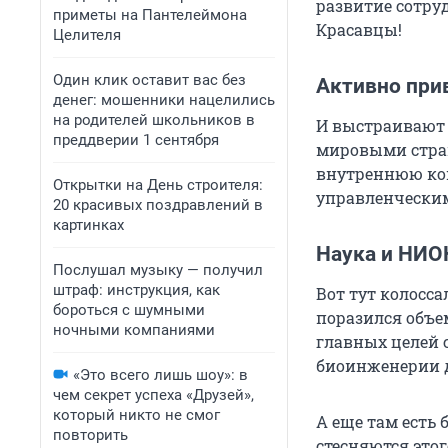
развитие сотру
приметы на Пантелеймона
Красавцы!
Целителя
Один клик оставит вас без
Активно при
денег: мошенники нацелились
на родителей школьников в
И выстраивают
преддверии 1 сентября
мировыми страна
внутреннюю кон
Открытки на День строителя:
управленчески
20 красивых поздравлений в
картинках
Наука и НИО
Послушал музыку — получил
штраф: инструкция, как
Вот тут колосса
бороться с шумными
поразился объе
ночными компаниями
главных целей 
биоинженерии д
«Это всего лишь шоу»: в
чем секрет успеха «Друзей»,
который никто не смог
А еще там есть 
повторить
стесняются этог