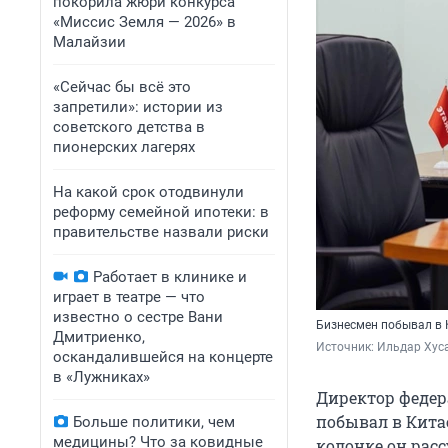
покорила жюри конкурса
«Миссис Земля — 2026» в
Малайзии
«Сейчас бы всё это
запретили»: истории из
советского детства в
пионерских лагерях
На какой срок отодвинули
реформу семейной ипотеки: в
правительстве назвали риски
Работает в клинике и
играет в театре — что
известно о сестре Вани
Бизнесмен побывал в 
Дмитриенко,
Источник: 
Ильдар Хуса
оскандалившейся на концерте
в «Лужниках»
Директор федер
побывал в Кита
Больше политики, чем
медицины? Что за ковидные
колонке он рас