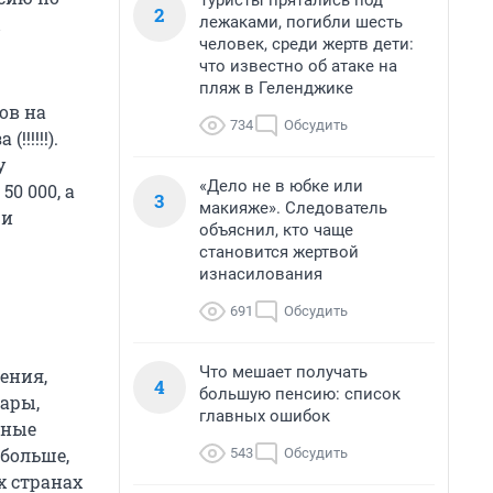
Туристы прятались под
2
лежаками, погибли шесть
человек, среди жертв дети:
что известно об атаке на
пляж в Геленджике
ов на
734
Обсудить
!!!!!!).
у
«Дело не в юбке или
50 000, а
3
макияже». Следователь
 и
объяснил, кто чаще
становится жертвой
изнасилования
691
Обсудить
Что мешает получать
ения,
4
большую пенсию: список
вары,
главных ошибок
нные
 больше,
543
Обсудить
х странах