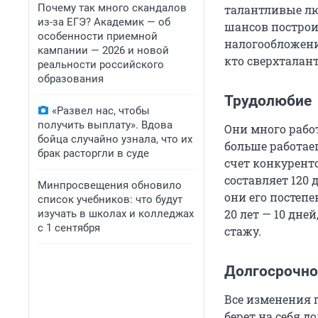
Почему так много скандалов
талантливые лю
из-за ЕГЭ? Академик — об
шансов построит
особенности приемной
налогообложени
кампании — 2026 и новой
кто сверхталант
реальности российского
образования
Трудолюбие
«Развел нас, чтобы
получить выплату». Вдова
Они много работ
бойца случайно узнала, что их
больше работаеш
брак расторгли в суде
счет конкурент
составляет 120 
Минпросвещения обновило
они его постепен
список учебников: что будут
20 лет — 10 дней
изучать в школах и колледжах
с 1 сентября
стажу.
Долгосрочно
Все изменения г
берет на себя д