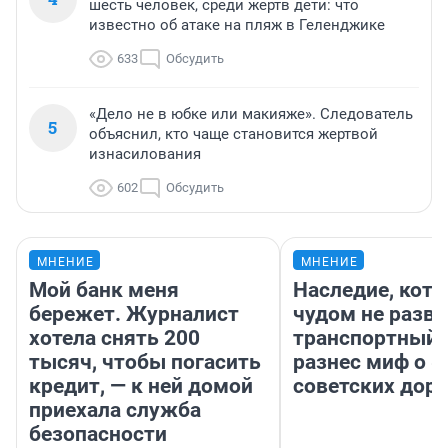
шесть человек, среди жертв дети: что
известно об атаке на пляж в Геленджике
633
Обсудить
«Дело не в юбке или макияже». Следователь
5
объяснил, кто чаще становится жертвой
изнасилования
602
Обсудить
МНЕНИЕ
МНЕНИЕ
Мой банк меня
Наследие, кото
бережет. Журналист
чудом не разва
хотела снять 200
транспортный 
тысяч, чтобы погасить
разнес миф о 
кредит, — к ней домой
советских доро
приехала служба
безопасности