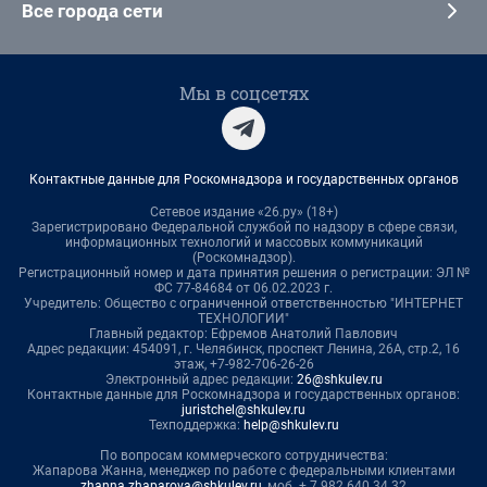
Все города сети
Мы в соцсетях
Контактные данные для Роскомнадзора и государственных органов
Сетевое издание «26.ру» (18+)
Зарегистрировано Федеральной службой по надзору в сфере связи,
информационных технологий и массовых коммуникаций
(Роскомнадзор).
Регистрационный номер и дата принятия решения о регистрации: ЭЛ №
ФС 77-84684 от 06.02.2023 г.
Учредитель: Общество с ограниченной ответственностью "ИНТЕРНЕТ
ТЕХНОЛОГИИ"
Главный редактор: Ефремов Анатолий Павлович
Адрес редакции: 454091, г. Челябинск, проспект Ленина, 26А, стр.2, 16
этаж, +7-982-706-26-26
Электронный адрес редакции:
26@shkulev.ru
Контактные данные для Роскомнадзора и государственных органов:
juristchel@shkulev.ru
Техподдержка:
help@shkulev.ru
По вопросам коммерческого сотрудничества:
Жапарова Жанна, менеджер по работе с федеральными клиентами
zhanna.zhaparova@shkulev.ru
, моб. + 7 982 640 34 32