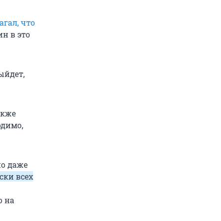
агал, что
ин в это
ыйдет,
акже
одимо,
но даже
ски всех
о на