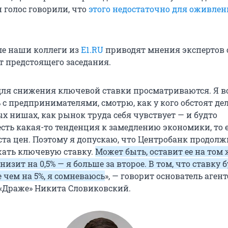
 голос говорили, что
этого недостаточно для оживле
ле наши коллеги из
E1.RU
приводят мнения экспертов о
т предстоящего заседания.
ля снижения ключевой ставки просматриваются. Я в
с предпринимателями, смотрю, как у кого обстоят дел
х нишах, как рынок труда себя чувствует — и будто
сть какая-то тенденция к замедлению экономики, то е
та цен. Поэтому я допускаю, что Центробанк продолж
ать ключевую ставку.
Может быть, оставит ее на том 
низит на 0,5% — я больше за второе. В том, что ставку 
 чем на 5%, я сомневаюсь
», — говорит основатель аген
«Драже» Никита Словиковский.