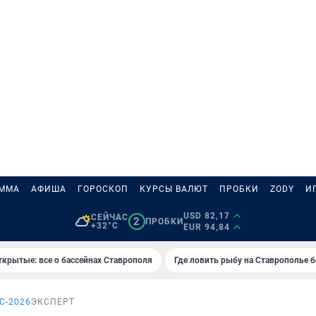
АММА
АФИША
ГОРОСКОП
КУРСЫ ВАЛЮТ
ПРОБКИ
ZODY
И
USD 82,17
СЕЙЧАС
2
ПРОБКИ
+32°C
EUR 94,84
ткрытые: все о бассейнах Ставрополя
Где ловить рыбу на Ставрополье 
С-2026
ЭКСПЕРТ