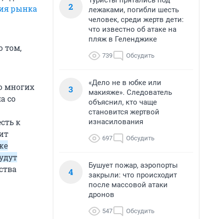
Туристы прятались под
2
ния рынка
лежаками, погибли шесть
человек, среди жертв дети:
что известно об атаке на
пляж в Геленджике
 том,
739
Обсудить
«Дело не в юбке или
о многих
3
макияже». Следователь
а со
объяснил, кто чаще
становится жертвой
сть к
изнасилования
ит
697
Обсудить
же
будут
Бушует пожар, аэропорты
тства
4
закрыли: что происходит
после массовой атаки
дронов
547
Обсудить