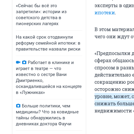
эксперты в один
«Сейчас бы всё это
запретили»: истории из
ипотеки
.
советского детства в
пионерских лагерях
В этом материа
чего они ждут о
На какой срок отодвинули
реформу семейной ипотеки: в
правительстве назвали риски
«Предпосылки д
сферах общаюсь 
Работает в клинике и
спросом в разны
играет в театре — что
действительно е
известно о сестре Вани
Дмитриенко,
сокращению рос
оскандалившейся на концерте
осторожно сниж
в «Лужниках»
уровне, может, с
снижать больше
Больше политики, чем
недвижимости 
медицины? Что за ковидные
тайны обнаружились в
дневниках доктора Фаучи