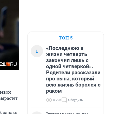
ТОП 5
«Последнюю в
1
жизни четверть
закончил лишь с
одной четверкой».
Родители рассказали
про сына, который
всю жизнь боролся с
раком
чевой
вырастет.
5 226
Обсудить
%, однако