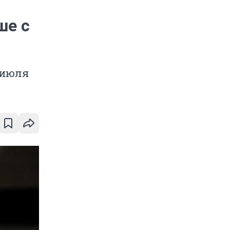
ше с
 июля