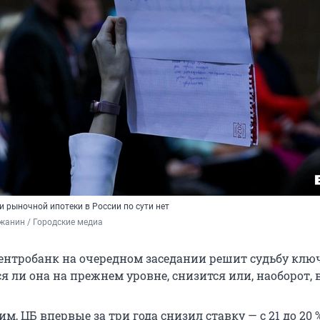
 рыночной ипотеки в России по сути нет
жанин / Городские медиа
ентробанк на очередном заседании решит судьбу клю
ся ли она на прежнем уровне, снизится или, наоборот, 
м, ЦБ впервые за три года снизил ставку — с 21 до 20 