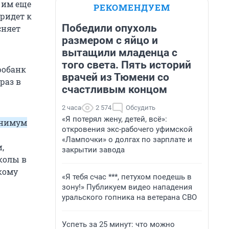
 им еще
РЕКОМЕНДУЕМ
придет к
Победили опухоль
сняет
размером с яйцо и
вытащили младенца с
того света. Пять историй
робанк
врачей из Тюмени со
раз в
счастливым концом
2 часа
2 574
Обсудить
«Я потерял жену, детей, всё»:
инимум
откровения экс-рабочего уфимской
«Лампочки» о долгах по зарплате и
,
закрытии завода
уколы в
кому
«Я тебя счас ***, петухом поедешь в
зону!» Публикуем видео нападения
уральского гопника на ветерана СВО
Успеть за 25 минут: что можно