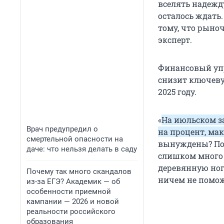
вселять надежду
осталось ждать.
тому, что рыно
эксперт.
Финансовый упр
снизит ключевую
2025 году.
«
На июльском з
Врач предупредил о
на процент, мак
смертельной опасности на
вынуждены? Пот
даче: что нельзя делать в саду
слишком много а
деревянную ног
Почему так много скандалов
ничем не помож
из-за ЕГЭ? Академик — об
особенности приемной
кампании — 2026 и новой
реальности российского
образования