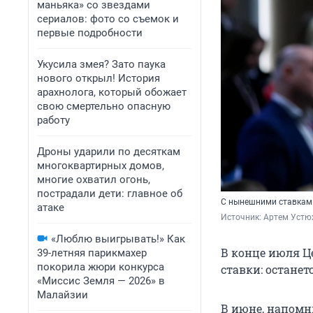
маньяка» со звездами
сериалов: фото со съемок и
первые подробности
Укусила змея? Зато паука
нового открыл! История
арахнолога, который обожает
свою смертельно опасную
работу
Дроны ударили по десяткам
многоквартирных домов,
многие охватил огонь,
пострадали дети: главное об
С нынешними ставками
атаке
Источник: 
Артем Устю
«Люблю выигрывать!» Как
В конце июля Ц
39-летняя парикмахер
покорила жюри конкурса
ставки: останет
«Миссис Земля — 2026» в
Малайзии
В июне, напомни