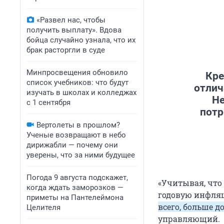
«Развел нас, чтобы
получить выплату». Вдова
бойца случайно узнала, что их
брак расторгли в суде
Минпросвещения обновило
Кре
список учебников: что будут
отлич
изучать в школах и колледжах
Не
с 1 сентября
потр
Вертолеты в прошлом?
Ученые возвращают в небо
дирижабли — почему они
уверены, что за ними будущее
Погода 9 августа подскажет,
«Учитывая, что 
когда ждать заморозков —
годовую инфляц
приметы на Пантелеймона
всего, больше д
Целителя
управляющий.