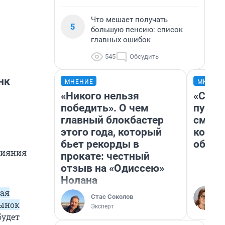
Что мешает получать
5
большую пенсию: список
главных ошибок
545
Обсудить
нк
МНЕНИЕ
МНЕНИ
«Никого нельзя
«Спут
победить». О чем
пургу»
главный блокбастер
смерт
этого года, который
котор
бьет рекорды в
обнар
лияния
прокате: честный
отзыв на «Одиссею»
Нолана
ая
Стас Соколов
рынок
Эксперт
будет