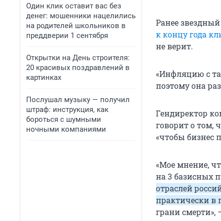
Один клик оставит вас без
денег: мошенники нацелились
Ранее звездный 
на родителей школьников в
к концу года кл
преддверии 1 сентября
не верит.
Открытки на День строителя:
20 красивых поздравлений в
«Инфляцию с та
картинках
поэтому она раз
Послушал музыку — получил
штраф: инструкция, как
Гендиректор ко
бороться с шумными
говорит о том, 
ночными компаниями
«чтобы бизнес п
«Мое мнение, ч
на 3 базисных 
отраслей росси
практически в
грани смерти»,