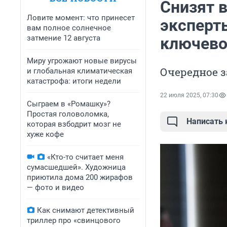
Снизят в
Ловите момент: что принесет
эксперты
вам полное солнечное
затмение 12 августа
ключево
Миру угрожают новые вирусы
Очередное з
и глобальная климатическая
катастрофа: итоги недели
22 июля 2025, 07:30
Сыграем в «Ромашку»?
Простая головоломка,
Написать
которая взбодрит мозг не
хуже кофе
«Кто-то считает меня
сумасшедшей». Художница
приютила дома 200 жирафов
— фото и видео
Как снимают детективный
триллер про «свинцового