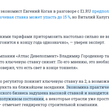
экономист Евгений Коган в разговоре с E1.RU
предпол
ючевая ставка может упасть до 15 %
, но Виталий Калуг
кими тарифами притормозить настолько сильно не в
гонится к концу года однозначно», — уверен эксперт.
мпании «Атлас Девелопмент» Владимир Городенкер т
что ключевую ставку снизят. По его мнению, это необх
оверил, что есть свет в конце тоннеля».
то регулятор понизит ключевую ставку на 2, а возмож
пункта на ближайшем заседании.
Экономика практиче
йского бизнеса задушена высокой ставкой и находится
 полуживом состоянии
, а некоторые отрасли уже прост
 — отмечает гендиректор строительной компании.