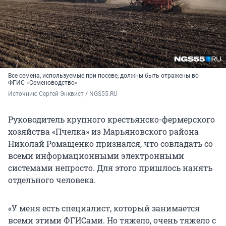
применяемые для защиты растений от
сорняков, фунгициды (защита от болезней)
и инсектициды (защита от вредителей).
Также в «Сатурн» вносятся сведения о
применяемых на культурах минеральных
удобрениях;
Все семена, используемые при посеве, должны быть отражены во
ФГИС «Семеноводство» призвано
ФГИС «Семеноводство»
контролировать производство и
Источник: 
Сергей Энквист / NGS55.RU 
реализацию семян сельхозкультур. В ней
отслеживаются все перемещения
Руководитель крупного крестьянско-фермерского
семенного материала;
хозяйства «Пчелка» из Марьяновского района
Николай Ромащенко признался, что совладать со
ФГИС «Зерно» отслеживает производство,
всеми информационными электронными
хранение и реализацию зерновых и
системами непросто. Для этого пришлось нанять
зернобобовых культур. В систему вносятся
отдельного человека.
сведения об объемах производства,
реализации зерна, а также его
использовании внутри хозяйства
«У меня есть специалист, который занимается
(например, на корм скоту);
всеми этими ФГИСами. Но тяжело, очень тяжело с