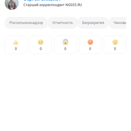
Старший корреспондент NGS55.RU
Россельхознадзор
Отчетность
Бюрократия
Чиновни
0
0
0
0
0