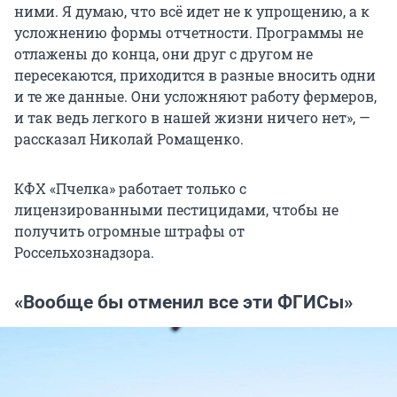
ними. Я думаю, что всё идет не к упрощению, а к
ЕФИС ЗСН — единая информационная
усложнению формы отчетности. Программы не
система о землях сельхозназначения.
отлажены до конца, они друг с другом не
Информацию об использовании участков в
пересекаются, приходится в разные вносить одни
систему должны вносить все пользователи
и те же данные. Они усложняют работу фермеров,
пашни с 1 марта 2025 года.
и так ведь легкого в нашей жизни ничего нет», —
рассказал Николай Ромащенко.
Работу всех вышеперечисленных ФГИСов,
кроме «Зерна», курирует Россельхознадзор.
КФХ «Пчелка» работает только с
За ФГИС «Зерно» отвечает Минсельхоз.
лицензированными пестицидами, чтобы не
получить огромные штрафы от
Россельхознадзора.
«Вообще бы отменил все эти ФГИСы»