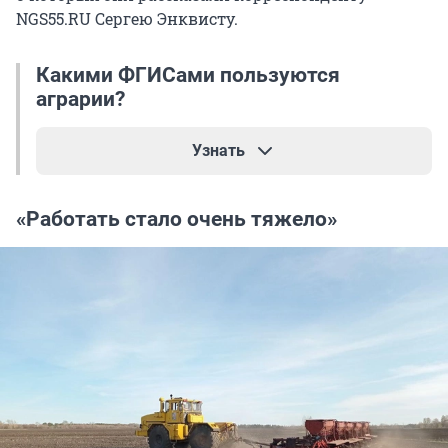
NGS55.RU Сергею Энквисту.
Какими ФГИСами пользуются
аграрии?
Узнать
Существует почти два десятка
«Работать стало очень тяжело»
государственных информационных систем, в
которых вынуждены регистрироваться и
работать производители сельхозпродукции.
Омские аграрии в основном работают в
следующих из них:
ФГИС «Сатурн» — система отслеживает
выпуск, продажу и применение
пестицидов на полях. Это гербициды,