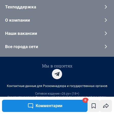
Техподдержка
О компании
Наши вакансии
Все города сети
Мы в соцсетях
Контактные данные для Роскомнадзора и государственных органов
Сетевое издание «26.ру» (18+)
Зарегистрировано Федеральной службой по надзору в сфере связи,
0
информационных технологий и массовых коммуникаций
(Роскомнадзор).
Комментарии
Регистрационный номер и дата принятия решения о регистрации: ЭЛ №
ФС 77-84684 от 06.02.2023 г.