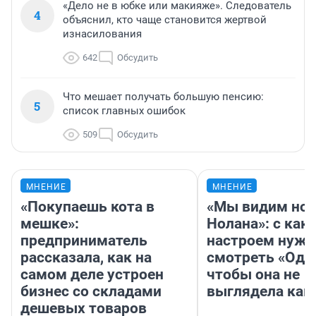
«Дело не в юбке или макияже». Следователь
4
объяснил, кто чаще становится жертвой
изнасилования
642
Обсудить
Что мешает получать большую пенсию:
5
список главных ошибок
509
Обсудить
МНЕНИЕ
МНЕНИЕ
«Покупаешь кота в
«Мы видим нов
мешке»:
Нолана»: с как
предприниматель
настроем нужн
рассказала, как на
смотреть «Оди
самом деле устроен
чтобы она не
бизнес со складами
выглядела как
дешевых товаров