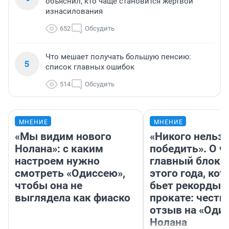
объяснил, кто чаще становится жертвой
изнасилования
652
Обсудить
Что мешает получать большую пенсию:
5
список главных ошибок
514
Обсудить
МНЕНИЕ
МНЕНИЕ
«Мы видим нового
«Никого нельз
Нолана»: с каким
победить». О ч
настроем нужно
главный блокб
смотреть «Одиссею»,
этого года, ко
чтобы она не
бьет рекорды 
выглядела как фиаско
прокате: честн
отзыв на «Оди
Нолана