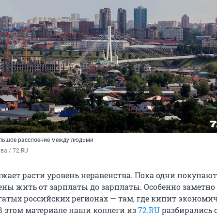
ольшое расслоение между людьми
а / 72.RU
лжает расти уровень неравенства. Пока одни покупают
ны жить от зарплаты до зарплаты. Особенно заметно
огатых российских регионах — там, где кипит экономи
В этом материале наши коллеги из
72.RU
разбирались 