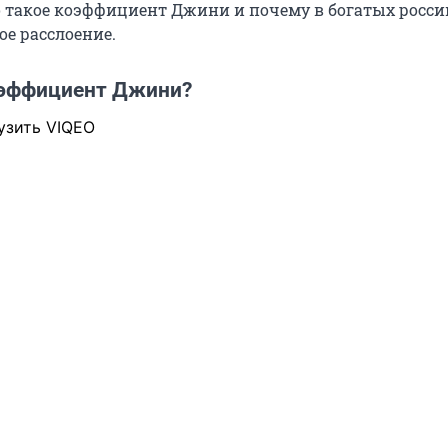
о такое коэффициент Джини и почему в богатых росс
ое расслоение.
оэффициент Джини?
узить VIQEO