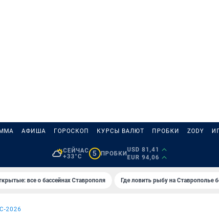
АММА
АФИША
ГОРОСКОП
КУРСЫ ВАЛЮТ
ПРОБКИ
ZODY
И
USD 81,41
СЕЙЧАС
5
ПРОБКИ
+33°C
EUR 94,06
ткрытые: все о бассейнах Ставрополя
Где ловить рыбу на Ставрополье 
С-2026