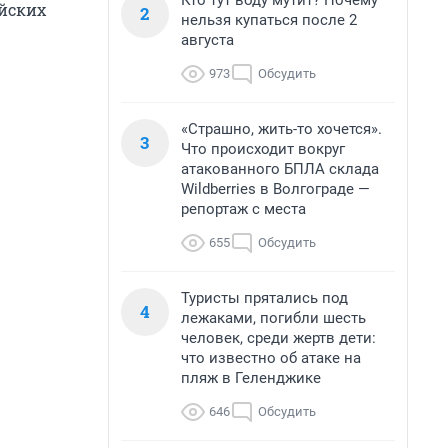
Кто тут воду мутит? Почему
ийских
2
нельзя купаться после 2
августа
973
Обсудить
«Страшно, жить-то хочется».
3
Что происходит вокруг
атакованного БПЛА склада
Wildberries в Волгограде —
репортаж с места
655
Обсудить
Туристы прятались под
4
лежаками, погибли шесть
человек, среди жертв дети:
что известно об атаке на
пляж в Геленджике
646
Обсудить