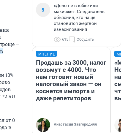
«Дело не в юбке или
5
макияже». Следователь
объяснил, кто чаще
становится жертвой
изнасилования
ения
в
615
Обсудить
 проще —
 в
МНЕНИЕ
МНЕНИ
Продашь за 3000, налог
«Мы в
возьмут с 4000. Что
Нолан
и 10%
нам готовит новый
настр
роко
налоговый закон — он
смотр
ходов
коснется импорта и
чтобы
 72.RU
даже репетиторов
выгля
тся
от 0
Анастасия Завгородняя
ода в