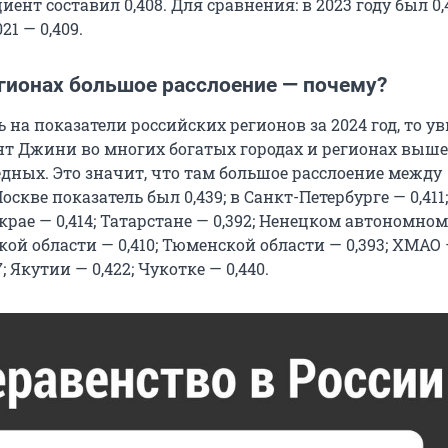
ент составил 0,408. Для сравнения: в 2023 году был 0,4
021 — 0,409.
егионах большое расслоение — почему?
 на показатели российских регионов за 2024 год, то у
т Джини во многих богатых городах и регионах выше,
едных. Это значит, что там большое расслоение между
оскве показатель был 0,439; в Санкт-Петербурге — 0,411;
рае — 0,414; Татарстане — 0,392; Ненецком автономном
ской области — 0,410; Тюменской области — 0,393; ХМАО —
; Якутии — 0,422; Чукотке — 0,440.