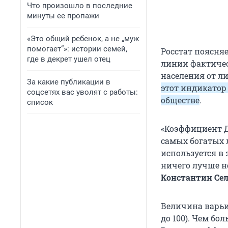
Что произошло в последние
минуты ее пропажи
«Это общий ребенок, а не „муж
помогает“»: истории семей,
Росстат поясняе
где в декрет ушел отец
линии фактичес
населения от л
За какие публикации в
этот индикатор
соцсетях вас уволят с работы:
обществе
.
список
«Коэффициент Д
самых богатых 
используется в 
ничего лучше не
Константин Се
Величина варьи
до 100
). Чем бо