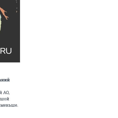
аний
й АО,
ьшой
 меньше.