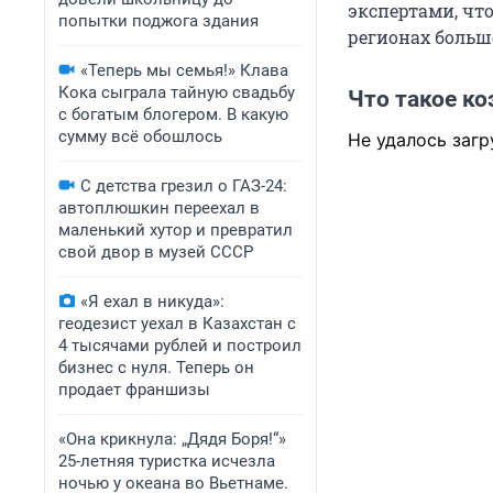
экспертами, чт
попытки поджога здания
регионах больш
«Теперь мы семья!» Клава
Кока сыграла тайную свадьбу
Что такое к
с богатым блогером. В какую
сумму всё обошлось
Не удалось загр
С детства грезил о ГАЗ-24:
автоплюшкин переехал в
маленький хутор и превратил
свой двор в музей СССР
«Я ехал в никуда»:
геодезист уехал в Казахстан с
4 тысячами рублей и построил
бизнес с нуля. Теперь он
продает франшизы
«Она крикнула: „Дядя Боря!“»
25-летняя туристка исчезла
ночью у океана во Вьетнаме.