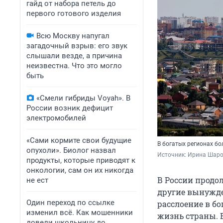
гайд от набора петель до
первого готового изделия
Всю Москву напугал
загадочный взрыв: его звук
слышали везде, а причина
неизвестна. Что это могло
быть
«Смели гибриды Voyah». В
России возник дефицит
электромобилей
«Сами кормите свои будущие
В богатых регионах б
опухоли». Биолог назвал
Источник: 
Ирина Шаров
продукты, которые приводят к
онкологии, сам он их никогда
В России продо
не ест
другие вынужде
Один переход по ссылке
расслоение в б
изменил всё. Как мошенники
жизнь страны. 
довели школьницу до