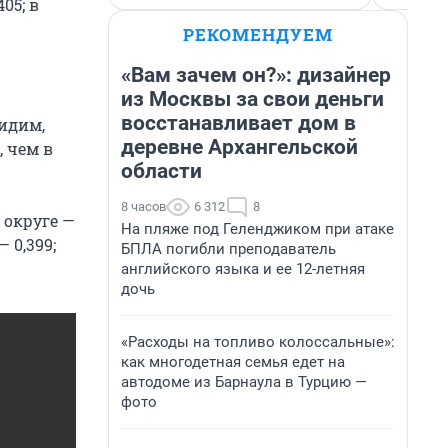
05; в
РЕКОМЕНДУЕМ
«Вам зачем он?»: дизайнер
из Москвы за свои деньги
восстанавливает дом в
видим,
деревне Архангельской
 чем в
области
8 часов
6 312
8
 округе —
На пляже под Геленджиком при атаке
 0,399;
БПЛА погибли преподаватель
английского языка и ее 12-летняя
дочь
«Расходы на топливо колоссальные»:
как многодетная семья едет на
автодоме из Барнаула в Турцию —
фото