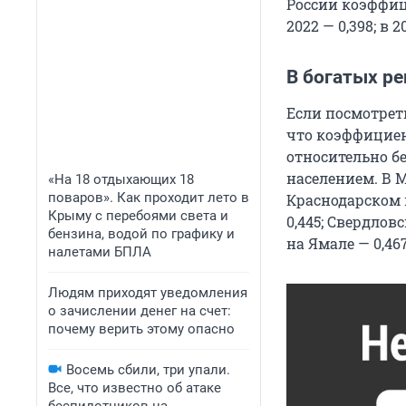
России коэффици
2022 — 0,398; в 2
В богатых р
Если посмотреть
что коэффициен
относительно б
населением. В М
«На 18 отдыхающих 18
поваров». Как проходит лето в
Краснодарском к
Крыму с перебоями света и
0,445; Свердлов
бензина, водой по графику и
на Ямале — 0,467
налетами БПЛА
Людям приходят уведомления
о зачислении денег на счет:
почему верить этому опасно
Восемь сбили, три упали.
Все, что известно об атаке