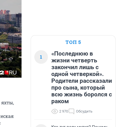
ТОП 5
«Последнюю в
1
жизни четверть
закончил лишь с
одной четверкой».
Родители рассказали
про сына, который
всю жизнь боролся с
раком
 яхты,
2 970
Обсудить
ческая
с