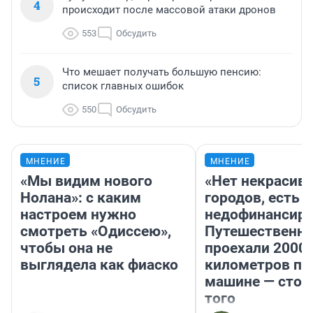
4
происходит после массовой атаки дронов
553
Обсудить
Что мешает получать большую пенсию:
5
список главных ошибок
550
Обсудить
МНЕНИЕ
МНЕНИЕ
«Мы видим нового
«Нет некрасив
Нолана»: с каким
городов, есть
настроем нужно
недофинансиро
смотреть «Одиссею»,
Путешественн
чтобы она не
проехали 2000
выглядела как фиаско
километров по 
машине — стои
того