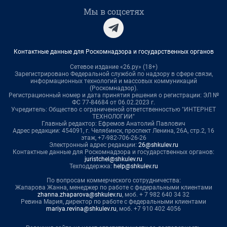
Мы в соцсетях
Контактные данные для Роскомнадзора и государственных органов
Сетевое издание «26.ру» (18+)
Зарегистрировано Федеральной службой по надзору в сфере связи,
информационных технологий и массовых коммуникаций
(Роскомнадзор).
Регистрационный номер и дата принятия решения о регистрации: ЭЛ №
ФС 77-84684 от 06.02.2023 г.
Учредитель: Общество с ограниченной ответственностью "ИНТЕРНЕТ
ТЕХНОЛОГИИ"
Главный редактор: Ефремов Анатолий Павлович
Адрес редакции: 454091, г. Челябинск, проспект Ленина, 26А, стр.2, 16
этаж, +7-982-706-26-26
Электронный адрес редакции:
26@shkulev.ru
Контактные данные для Роскомнадзора и государственных органов:
juristchel@shkulev.ru
Техподдержка:
help@shkulev.ru
По вопросам коммерческого сотрудничества:
Жапарова Жанна, менеджер по работе с федеральными клиентами
zhanna.zhaparova@shkulev.ru
, моб. + 7 982 640 34 32
Ревина Мария, директор по работе с федеральными клиентами
mariya.revina@shkulev.ru
, моб. +7 910 402 4056