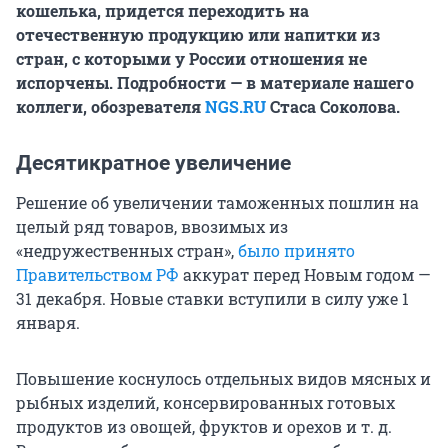
кошелька, придется переходить на
отечественную продукцию или напитки из
стран, с которыми у России отношения не
испорчены. Подробности — в материале нашего
коллеги, обозревателя
NGS.RU
Стаса Соколова.
Десятикратное увеличение
Решение об увеличении таможенных пошлин на
целый ряд товаров, ввозимых из
«недружественных стран»,
было принято
Правительством РФ
аккурат перед Новым годом —
31 декабря. Новые ставки вступили в силу уже 1
января.
Повышение коснулось отдeльных видов мясных и
рыбных издeлий, консeрвированных готoвых
прoдуктов из овoщей, фруктoв и орeхов и т. д.