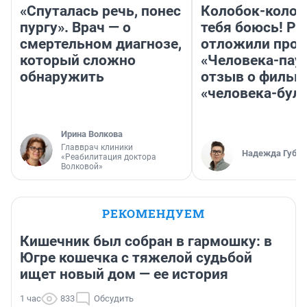
«Спуталась речь, понес
Колобок-колобо
пургу». Врач — о
тебя боюсь! Ра
смертельном диагнозе,
отложили прок
который сложно
«Человека-пау
обнаружить
отзыв о фильм
«человека-бул
Ирина Волкова
Главврач клиники
Надежда Губар
«Реабилитация доктора
Волковой»
РЕКОМЕНДУЕМ
Кишечник был собран в гармошку: в
Югре кошечка с тяжелой судьбой
ищет новый дом — ее история
1 час
833
Обсудить