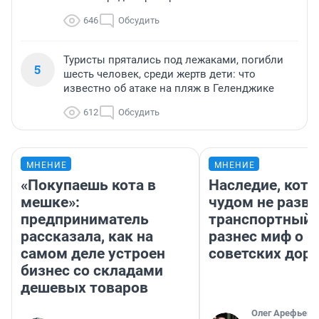
646
Обсудить
Туристы прятались под лежаками, погибли
5
шесть человек, среди жертв дети: что
известно об атаке на пляж в Геленджике
612
Обсудить
МНЕНИЕ
МНЕНИЕ
«Покупаешь кота в
Наследие, кото
мешке»:
чудом не разва
предприниматель
транспортный 
рассказала, как на
разнес миф о 
самом деле устроен
советских доро
бизнес со складами
дешевых товаров
Олег Арефьев