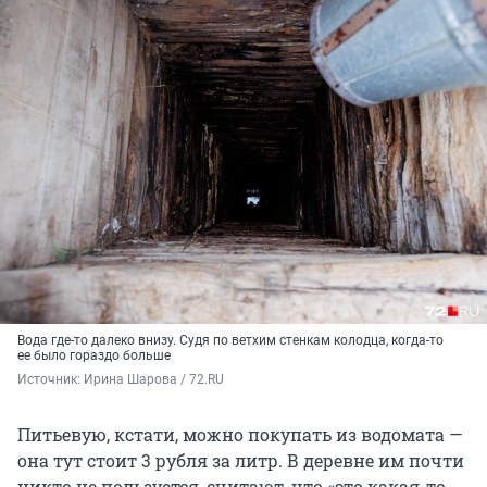
Вода где-то далеко внизу. Судя по ветхим стенкам колодца, когда-то
ее было гораздо больше
Источник: 
Ирина Шарова / 72.RU
Питьевую, кстати, можно покупать из водомата —
она тут стоит 3 рубля за литр. В деревне им почти
никто не пользуется, считают, что «это какая-то