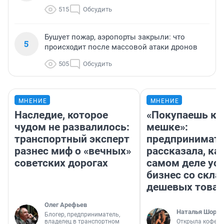
515
Обсудить
Бушует пожар, аэропорты закрыли: что
5
происходит после массовой атаки дронов
505
Обсудить
МНЕНИЕ
МНЕНИЕ
Наследие, которое
«Покупаешь ко
чудом не развалилось:
мешке»:
транспортный эксперт
предпринимат
разнес миф о «вечных»
рассказала, как
советских дорогах
самом деле ус
бизнес со скл
дешевых това
Олег Арефьев
Наталья Шорох
Блогер, предприниматель,
владелец в транспортном
Открыла кофейн