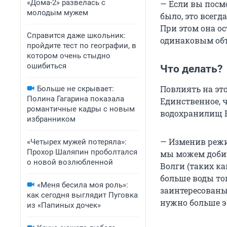
«Дома-2» развелась с
— Если вы посм
молодым мужем
было, это всегд
При этом она ос
Справится даже школьник:
одинаковым объ
пройдите тест по географии, в
котором очень стыдно
ошибиться
Что делать?
Повлиять на это
Больше не скрывает:
Полина Гагарина показала
Единственное, 
романтичные кадры с новым
водохранилищ В
избранником
— Изменив реж
«Четырех мужей потеряла»:
Прохор Шаляпин проболтался
мы можем добит
о новой возлюбленной
Волги (таких к
больше воды тог
«Меня бесила моя роль»:
заинтересованы
как сегодня выглядит Пуговка
нужно больше э
из «Папиных дочек»