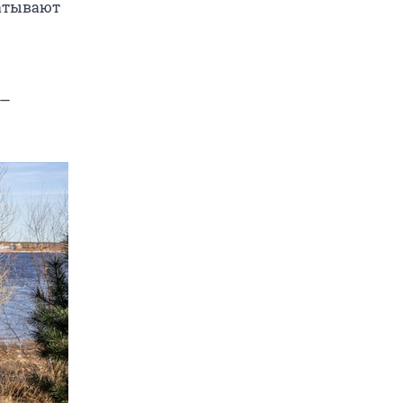
батывают
 —