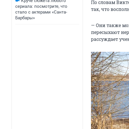
Круче сюжета любого
По словам Викт
сериала: посмотрите, что
так, что воспол
стало с актерами «Санта-
Барбары»
— Они также мог
пересыхают нер
рассуждает уче