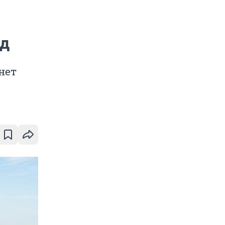
ад
нет