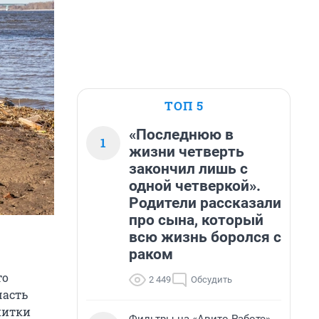
ТОП 5
«Последнюю в
1
жизни четверть
закончил лишь с
одной четверкой».
Родители рассказали
про сына, который
всю жизнь боролся с
раком
то
2 449
Обсудить
часть
питки