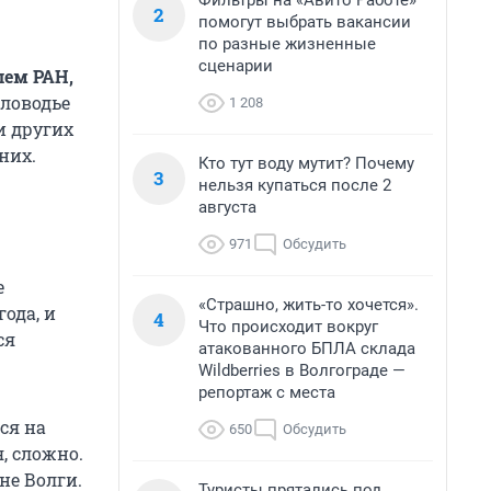
Фильтры на «Авито Работе»
2
помогут выбрать вакансии
по разные жизненные
сценарии
лем РАН,
аловодье
1 208
 и других
них.
Кто тут воду мутит? Почему
3
нельзя купаться после 2
августа
971
Обсудить
е
«Страшно, жить-то хочется».
ода, и
4
Что происходит вокруг
ся
атакованного БПЛА склада
Wildberries в Волгограде —
репортаж с места
ся на
650
Обсудить
я, сложно.
не Волги.
Туристы прятались под