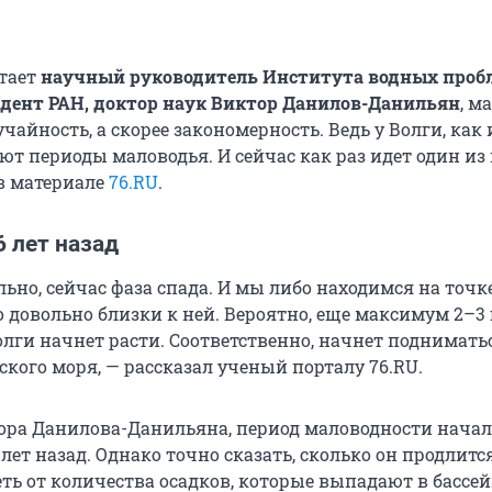
итает
научный руководитель Института водных проб
дент РАН, доктор наук Виктор Данилов-Данильян
, м
лучайность, а скорее закономерность. Ведь у Волги, как
ают периоды маловодья. И сейчас как раз идет один из 
в материале
76.RU
.
 лет назад
льно, сейчас фаза спада. И мы либо находимся на точк
довольно близки к ней. Вероятно, еще максимум 2–3 г
олги начнет расти. Соответственно, начнет поднимать
кого моря, — рассказал ученый порталу 76.RU.
ора Данилова-Данильяна, период маловодности начал
 лет назад. Однако точно сказать, сколько он продлитс
еть от количества осадков, которые выпадают в бассей