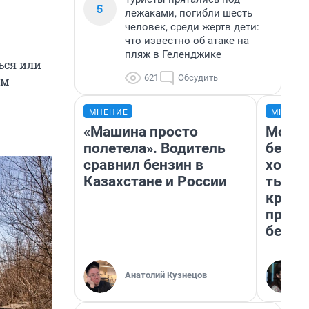
5
лежаками, погибли шесть
человек, среди жертв дети:
что известно об атаке на
пляж в Геленджике
ься или
621
Обсудить
ам
МНЕНИЕ
МНЕНИ
«Машина просто
Мой б
полетела». Водитель
береж
сравнил бензин в
хотел
Казахстане и России
тысяч
креди
приех
безоп
Анатолий Кузнецов