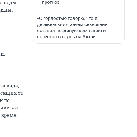
ко воды
— прогноз
дины.
«С гордостью говорю, что я
деревенский»: зачем северянин
оставил нефтяную компанию и
переехал в глушь на Алтай
и.
аскада,
исящих от
было
тики же
 время