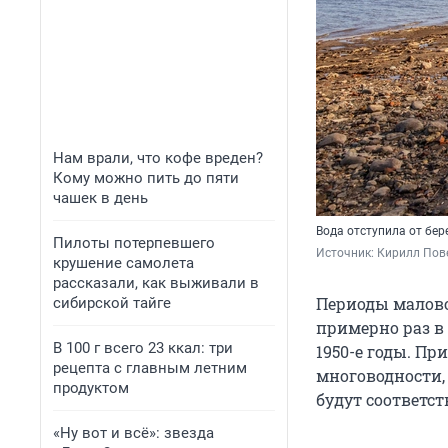
Нам врали, что кофе вреден?
Кому можно пить до пяти
чашек в день
Вода отступила от бер
Пилоты потерпевшего
Источник: 
Кирилл Пове
крушение самолета
рассказали, как выживали в
Периоды малово
сибирской тайге
примерно раз в
В 100 г всего 23 ккал: три
1950-е годы. Пр
рецепта с главным летним
многоводности, 
продуктом
будут соответс
«Ну вот и всё»: звезда