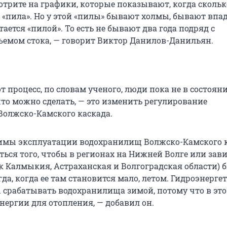
отрите на графики, которые показывают, когда сколь
а «пила». Но у этой «пилы» бывают холмы, бывают впа
тается «пилой». То есть не бывают два года подряд с
емом стока, — говорит Виктор Данилов-Данильян.
т процесс, по словам ученого, люди пока не в состояни
что можно сделать, — это изменить регулирование
олжско-Камского каскада.
имы эксплуатации водохранилищ Волжско-Камского к
ься того, чтобы в регионах на Нижней Волге или зав
ак Калмыкия, Астраханская и Волгоградская области) 
да, когда ее там становится мало, летом. Гидроэнерге
 срабатывать водохранилища зимой, потому что в это
нергии для отопления, — добавил он.