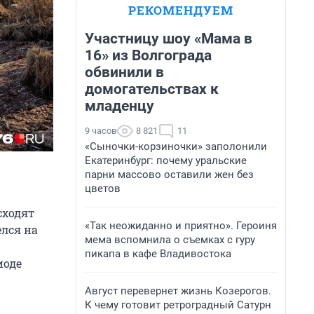
РЕКОМЕНДУЕМ
Участницу шоу «Мама в
16» из Волгограда
обвинили в
домогательствах к
младенцу
9 часов
8 821
11
«Сыночки-корзиночки» заполонили
Екатеринбург: почему уральские
парни массово оставили жен без
цветов
сходят
«Так неожиданно и приятно». Героиня
лся на
мема вспомнила о съемках с гуру
пикапа в кафе Владивостока
иоде
Август перевернет жизнь Козерогов.
К чему готовит ретроградный Сатурн