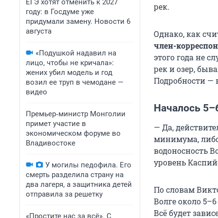
ЕГЭ хотят отменить к 2027
рек.
году: в Госдуме уже
придумали замену. Новости 6
августа
Однако, как сч
член-корреспон
«Подушкой надавил на
этого года не с
лицо, чтобы не кричала»:
рек и озер, быв
жених убил модель и год
Подробности — 
возил ее труп в чемодане —
видео
Началось 5–6
Премьер‑министр Монголии
примет участие в
— Да, действите
экономическом форуме во
минимума, либо 
Владивостоке
водоносность В
уровень Каспийс
У могилы педофила. Его
смерть разделила страну на
два лагеря, а защитника детей
По словам Викт
отправила за решетку
Волге около 5–6
Всё будет завис
«Простите нас за всё». С