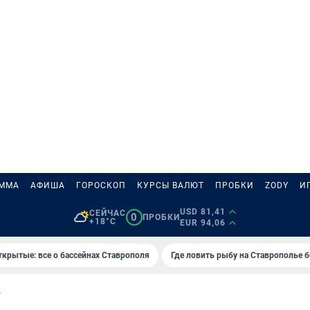
АММА
АФИША
ГОРОСКОП
КУРСЫ ВАЛЮТ
ПРОБКИ
ZODY
И
USD 81,41
СЕЙЧАС
0
ПРОБКИ
+18°C
EUR 94,06
ткрытые: все о бассейнах Ставрополя
Где ловить рыбу на Ставрополье 
Т