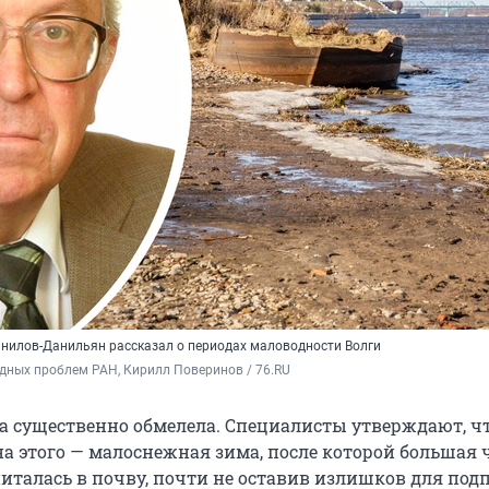
анилов-Данильян рассказал о периодах маловодности Волги
дных проблем РАН, Кирилл Поверинов / 76.RU
лга существенно обмелела. Специалисты утверждают, ч
а этого — малоснежная зима, после которой большая 
питалась в почву, почти не оставив излишков для под