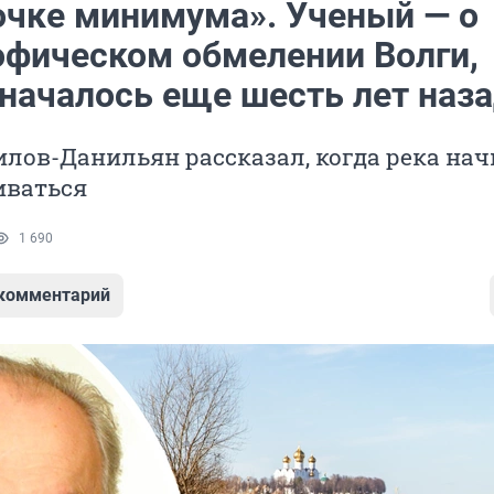
очке минимума». Ученый — о
офическом обмелении Волги,
 началось еще шесть лет наз
лов-Данильян рассказал, когда река нач
иваться
1 690
 комментарий