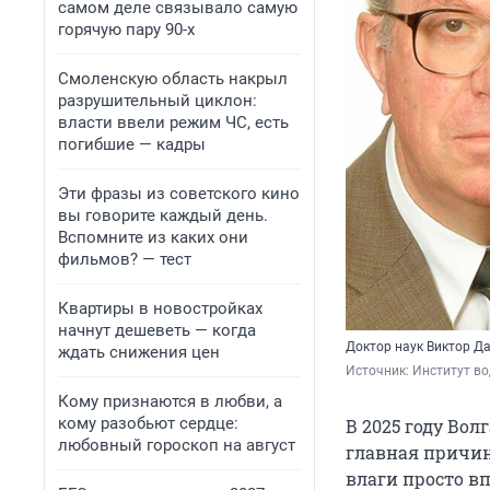
самом деле связывало самую
горячую пару 90-х
Смоленскую область накрыл
разрушительный циклон:
власти ввели режим ЧС, есть
погибшие — кадры
Эти фразы из советского кино
вы говорите каждый день.
Вспомните из каких они
фильмов? — тест
Квартиры в новостройках
начнут дешеветь — когда
Доктор наук Виктор Д
ждать снижения цен
Источник: 
Институт во
Кому признаются в любви, а
кому разобьют сердце:
В 2025 году Во
любовный гороскоп на август
главная причин
влаги просто в