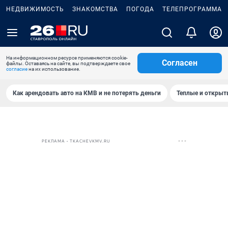
НЕДВИЖИМОСТЬ
ЗНАКОМСТВА
ПОГОДА
ТЕЛЕПРОГРАММА
На информационном ресурсе применяются cookie-
Согласен
файлы. Оставаясь на сайте, вы подтверждаете свое
согласие
на их использование.
Как арендовать авто на КМВ и не потерять деньги
Теплые и открыты
РЕКЛАМА • TKACHEVKMV.RU