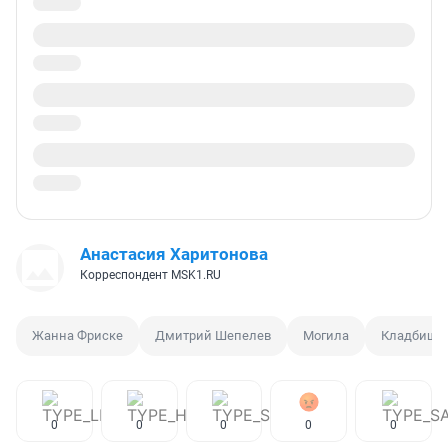
Анастасия Харитонова
Корреспондент MSK1.RU
Жанна Фриске
Дмитрий Шепелев
Могила
Кладбище
0
0
0
0
0