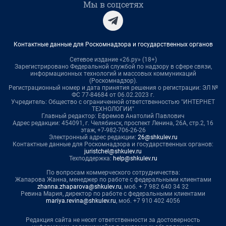
Мы в соцсетях
Контактные данные для Роскомнадзора и государственных органов
Сетевое издание «26.ру» (18+)
Зарегистрировано Федеральной службой по надзору в сфере связи,
информационных технологий и массовых коммуникаций
(Роскомнадзор).
Регистрационный номер и дата принятия решения о регистрации: ЭЛ №
ФС 77-84684 от 06.02.2023 г.
Учредитель: Общество с ограниченной ответственностью "ИНТЕРНЕТ
ТЕХНОЛОГИИ"
Главный редактор: Ефремов Анатолий Павлович
Адрес редакции: 454091, г. Челябинск, проспект Ленина, 26А, стр.2, 16
этаж, +7-982-706-26-26
Электронный адрес редакции:
26@shkulev.ru
Контактные данные для Роскомнадзора и государственных органов:
juristchel@shkulev.ru
Техподдержка:
help@shkulev.ru
По вопросам коммерческого сотрудничества:
Жапарова Жанна, менеджер по работе с федеральными клиентами
zhanna.zhaparova@shkulev.ru
, моб. + 7 982 640 34 32
Ревина Мария, директор по работе с федеральными клиентами
mariya.revina@shkulev.ru
, моб. +7 910 402 4056
Редакция сайта не несет ответственности за достоверность