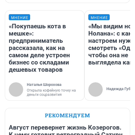
МНЕНИЕ
МНЕНИЕ
«Покупаешь кота в
«Мы видим нов
мешке»:
Нолана»: с как
предприниматель
настроем нужн
рассказала, как на
смотреть «Оди
самом деле устроен
чтобы она не
бизнес со складами
выглядела как
дешевых товаров
Наталья Шорохова
Надежда Губар
Открыла кофейную точку на
деньги соцразвития
РЕКОМЕНДУЕМ
Август перевернет жизнь Козерогов.
К чему готовит ретроградный Сатурн