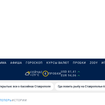
АММА
АФИША
ГОРОСКОП
КУРСЫ ВАЛЮТ
ПРОБКИ
ZODY
И
USD 81,41
СЕЙЧАС
4
ПРОБКИ
+29°C
EUR 94,06
ткрытые: все о бассейнах Ставрополя
Где ловить рыбу на Ставрополье 
 ТЕПЕРЬ
ИСТОРИИ