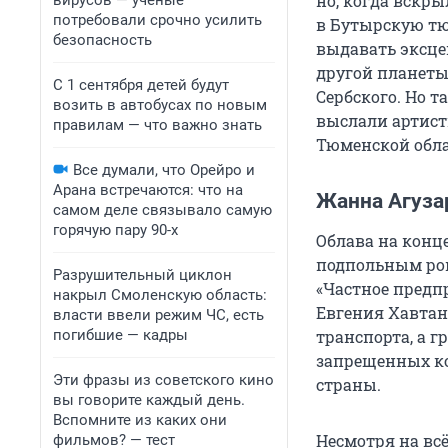
но, когда вскр
вирусов — ученые
потребовали срочно усилить
в Бутырскую тю
безопасность
выдавать эксце
другой планеты
С 1 сентября детей будут
Сербского. Но т
возить в автобусах по новым
выслали артист
правилам — что важно знать
Тюменской обла
Все думали, что Орейро и
Арана встречаются: что на
Жанна Агуза
самом деле связывало самую
горячую пару 90-х
Облава на конц
подпольным ро
Разрушительный циклон
«Частное предп
накрыл Смоленскую область:
Евгения Хавтан
власти ввели режим ЧС, есть
погибшие — кадры
транспорта, а 
запрещенных ко
Эти фразы из советского кино
страны.
вы говорите каждый день.
Вспомните из каких они
Несмотря на вс
фильмов? — тест