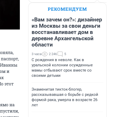
РЕКОМЕНДУЕМ
«Вам зачем он?»: дизайнер
из Москвы за свои деньги
восстанавливает дом в
деревне Архангельской
области
оняла,
3 часа
2 246
5
 паспорт,
С рождения в неволе. Как в
з Иванны
уральской колонии осужденные
мамы отбывают срок вместе со
ом и
своими детьми
ак
Но этот
Знаменитая тикток-блогер,
рассказывавшая о борьбе с редкой
формой рака, умерла в возрасте 26
рямо на
лет
тпустили,