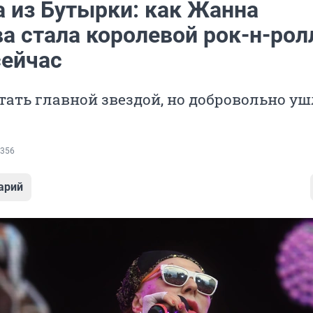
а из Бутырки: как Жанна
а стала королевой рок-н-рол
сейчас
тать главной звездой, но добровольно уш
356
арий