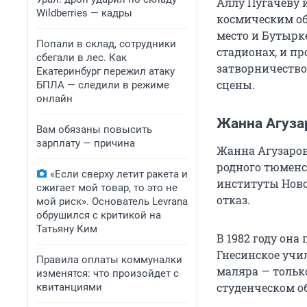
Аллу Пугачеву и
Wildberries — кадры
космическим об
место и Бутырк
Попали в склад, сотрудники
стадионах, и п
сбегали в лес. Как
затворничество
Екатеринбург пережил атаку
сцены.
БПЛА — следили в режиме
онлайн
Жанна Агуза
Вам обязаны повысить
зарплату — причина
Жанна Агузаров
родного тюменс
«Если сверху летит ракета и
институты Ново
сжигает мой товар, то это не
отказ.
мой риск». Основатель Levrana
обрушился с критикой на
Татьяну Ким
В 1982 году она
Гнесинское учил
Правила оплаты коммуналки
маляра — только
изменятся: что произойдет с
студенческом 
квитанциями