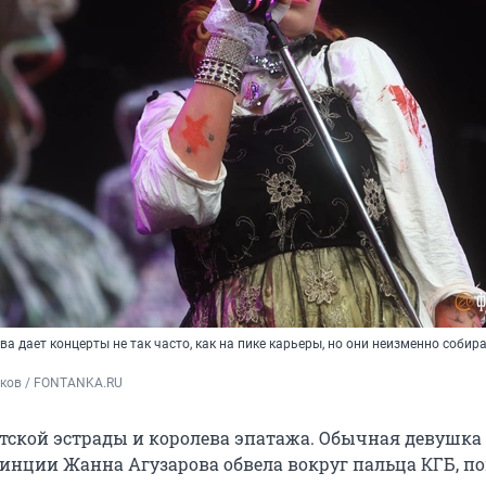
а дает концерты не так часто, как на пике карьеры, но они неизменно собир
ьков / FONTANKA.RU
тской эстрады и королева эпатажа. Обычная девушка
инции Жанна Агузарова обвела вокруг пальца КГБ, п