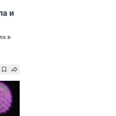
ла и
ла в