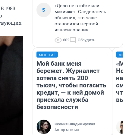
«Дело не в юбке или
В 1983
5
макияже». Следователь
ю
объяснил, кто чаще
ствующих.
становится жертвой
изнасилования
602
Обсудить
МНЕНИЕ
МНЕНИ
Мой банк меня
«Мы в
бережет. Журналист
Нолан
хотела снять 200
настр
тысяч, чтобы погасить
смотр
кредит, — к ней домой
чтобы
приехала служба
выгля
безопасности
Ксения Владимирская
Автор мнения