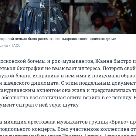
заровой нельзя было рассмотреть «марсианское» происхождение
цина / ТАСС
московской богемы и рок-музыкантов, Жанна быстро п
етская биография не вызывает интереса. Потеряв свой
чужой бланк, исправила в нем имя и придумала обра
и шведского дипломата. С этим поддельным документ
андинавским акцентом она жила и представлялась т
и абсолютно вся столичная элита верила в ее легенду. 
мент сыграл с ней злую шутку.
ода милиция арестовала музыкантов группы «Браво» п
 подпольного концерта. Всех участников коллектива о