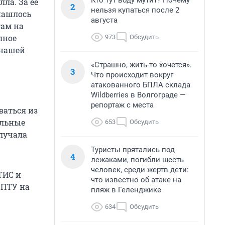
Кто тут воду мутит? Почему
ла. За ее
2
нельзя купаться после 2
нашлось
августа
гам на
лное
973
Обсудить
 нашей
«Страшно, жить-то хочется».
3
Что происходит вокруг
атакованного БПЛА склада
Wildberries в Волгограде —
репортаж с места
ваться из
альные
653
Обсудить
олучала
Туристы прятались под
4
лежаками, погибли шесть
человек, среди жертв дети:
ТИС и
что известно об атаке на
в ПТУ на
пляж в Геленджике
634
Обсудить