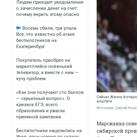
Людям приходят уведомления
о зачислении денег на счет:
почему верить этому опасно
Восемь сбили, три упали.
Все, что известно об атаке
беспилотников на
Екатеринбург
Покупатель приобрел на
маркетплейсе новенький
телевизор, а вместе с ним —
кучу проблем
«Как они получают сто баллов
Сейчас Жанна Агузаров
— серьезный вопрос». О
аншлаги
кризисе ЕГЭ, всего
Источник: 
Сергей Кон
образования и ужасах
приемной кампании
Марсианка сове
сибирской пров
Беспилотники нацелились на
Урал: дрон ударил по складу