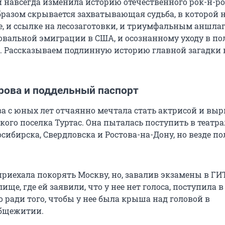
 навсегда изменила историю отечественного рок-н-рол
разом скрывается захватывающая судьба, в которой 
е, и ссылке на лесозаготовки, и триумфальным аншла
ровальной эмиграции в США, и осознанному уходу в по
. Рассказываем подлинную историю главной загадки
рова и поддельный паспорт
а с юных лет отчаянно мечтала стать актрисой и выр
кого поселка Туртас. Она пыталась поступить в театр
сибирска, Свердловска и Ростова-на-Дону, но везде п
 приехала покорять Москву, но, завалив экзамены в ГИ
ище, где ей заявили, что у нее нет голоса, поступила 
 ради того, чтобы у нее была крыша над головой в
общежитии.