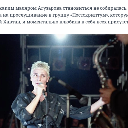
каким маляром Агузарова становиться не собиралась. 
а на прослушивание в группу «Постскриптум», котору
й Хавтан, и моментально влюбила в себя всех присут