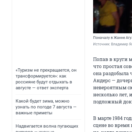
Поначалу в Жанне Агу
Источник: 
Владимир Я
Попав в круги 
что простая сов
«Туризм не прекращается, он
она раздобыла 
трансформируется»: как
Андерс — дочер
россияне будут отдыхать в
невероятным ск
августе — ответ эксперта
несколько лет, 
Какой будет зима, можно
подложный доку
узнать по погоде 7 августа —
важные приметы
В марте 1984 г
сцене во время
Надвигается волна пугающих