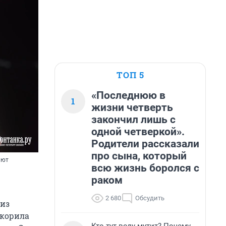
ТОП 5
«Последнюю в
1
жизни четверть
закончил лишь с
одной четверкой».
Родители рассказали
про сына, который
ают
всю жизнь боролся с
раком
2 680
Обсудить
 из
окорила