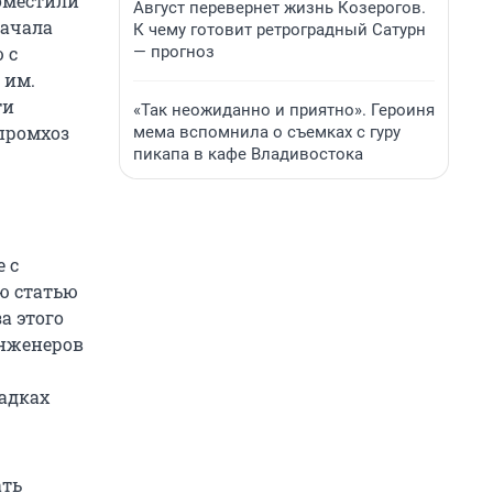
оместили
Август перевернет жизнь Козерогов.
начала
К чему готовит ретроградный Сатурн
— прогноз
 с
 им.
ти
«Так неожиданно и приятно». Героиня
промхоз
мема вспомнила о съемках с гуру
пикапа в кафе Владивостока
 с
ю статью
а этого
инженеров
адках
ать