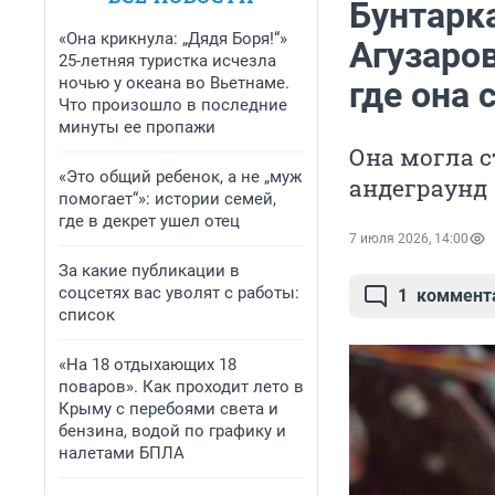
Бунтарк
«Она крикнула: „Дядя Боря!“»
Агузаров
25-летняя туристка исчезла
ночью у океана во Вьетнаме.
где она 
Что произошло в последние
минуты ее пропажи
Она могла с
«Это общий ребенок, а не „муж
андеграунд
помогает“»: истории семей,
где в декрет ушел отец
7 июля 2026, 14:00
За какие публикации в
соцсетях вас уволят с работы:
1
коммент
список
«На 18 отдыхающих 18
поваров». Как проходит лето в
Крыму с перебоями света и
бензина, водой по графику и
налетами БПЛА