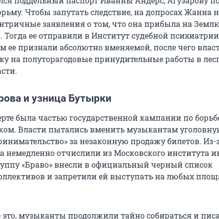
ылся поддельный паспорт Иванны Андерс, Агузарову п
рьму. Чтобы запутать следствие, на допросах Жанна 
нтричные заявления о том, что она прибыла на Землю
. Тогда ее отправили в Институт судебной психиатрии
ам ее признали абсолютно вменяемой, после чего влас
ку на полуторагодовые принудительные работы в лес
сти.
рова и узница Бутырки
ерте была частью государственной кампании по борьбе
ком. Власти пытались вменить музыкантам уголовну
ринимательство» за незаконную продажу билетов. Из-з
а немедленно отчислили из Московского института 
группу «Браво» внесли в официальный черный список
ллективов и запретили ей выступать на любых площ
ё это, музыканты продолжили тайно собираться и пис