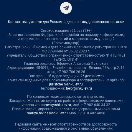
Контактные данные для Роскомнадзора и государственных органов
Сетевое издание «26.ру» (18+)
Зарегистрировано Федеральной службой по надзору в сфере связи,
информационных технологий и массовых коммуникаций
(Роскомнадзор).
Регистрационный номер и дата принятия решения о регистрации: ЭЛ №
ФС 77-84684 от 06.02.2023 г.
Учредитель: Общество с ограниченной ответственностью "ИНТЕРНЕТ
ТЕХНОЛОГИИ"
Главный редактор: Ефремов Анатолий Павлович
Адрес редакции: 454091, г. Челябинск, проспект Ленина, 26А, стр.2, 16
этаж, +7-982-706-26-26
Электронный адрес редакции:
26@shkulev.ru
Контактные данные для Роскомнадзора и государственных органов:
juristchel@shkulev.ru
Техподдержка:
help@shkulev.ru
По вопросам коммерческого сотрудничества:
Жапарова Жанна, менеджер по работе с федеральными клиентами
zhanna.zhaparova@shkulev.ru
, моб. + 7 982 640 34 32
Ревина Мария, директор по работе с федеральными клиентами
mariya.revina@shkulev.ru
, моб. +7 910 402 4056
Редакция сайта не несет ответственности за достоверность
информации, содержащейся в рекламных объявлениях.