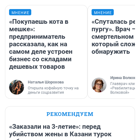
МНЕНИЕ
МНЕНИЕ
«Покупаешь кота в
«Спуталась реч
мешке»:
пургу». Врач — 
предприниматель
смертельном д
рассказала, как на
который слож
самом деле устроен
обнаружить
бизнес со складами
дешевых товаров
Ирина Волкова
Наталья Шорохова
Главврач клини
Открыла кофейную точку на
«Реабилитация 
деньги соцразвития
Волковой»
РЕКОМЕНДУЕМ
«Заказали на 3-летие»: перед
убийством жены в Казани турок