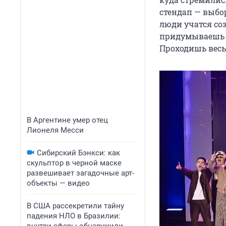
стендап — выбо
люди учатся со
придумываешь н
Проходишь весь
В Аргентине умер отец
Лионеля Месси
Сибирский Бэнкси: как
скульптор в черной маске
развешивает загадочные арт-
объекты — видео
В США рассекретили тайну
падения НЛО в Бразилии: