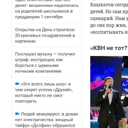
Башкатов сегодн
денег: мошенники нацелились
детей. Но сам п
на родителей школьников в
преддверии 1 сентября
сценарий. Нам 
до сих пор жив,
Открытки на День строителя:
«воспитывать не
20 красивых поздравлений в
картинках
«КВН не тот?
Послушал музыку — получил
штраф: инструкция, как
бороться с шумными
ночными компаниями
«Это всего лишь шоу»: в
чем секрет успеха «Друзей»,
который никто не смог
повторить
Людей эвакуируют, в домах
нет электричества: мощный
тайфун «Долфин» обрушился