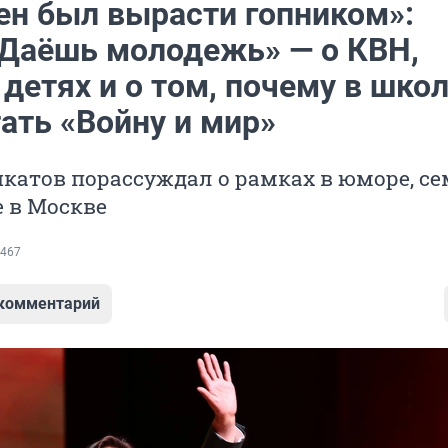
ен был вырасти гопником»:
«Даёшь молодежь» — о КВН,
детях и о том, почему в школ
ать «Войну и мир»
атов порассуждал о рамках в юморе, се
 в Москве
467
 комментарий