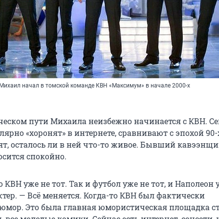
 Михаил начал в томской команде КВН «Максимум» в начале 2000-х
рческом пути Михаила неизбежно начинается с КВН. С
ярно «хоронят» в интернете, сравнивают с эпохой 90-
ят, осталось ли в ней что-то живое. Бывший кавээнщи
осится спокойно.
о КВН уже не тот. Так и футбол уже не тот, и Наполеон 
актер. — Всё меняется. Когда-то КВН был фактически
юмор. Это была главная юмористическая площадка с
 все молодые комики. Сейчас есть интернет, соцсети, 