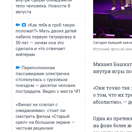
внутри сферы обнаружили
тело человека. Новости 8
августа
«Как тебя в гроб такую
положат?» Мать двоих детей
набила первую татуировку в
50 лет — зачем она это
Сегодня бывший кавээ
сделала и что отвечает
Источник: 
фото из лич
хейтерам
Михаил Башкато
Переполненная
внутри игры по
пассажирами электричка
столкнулась с грузовым
поездом — десятки человек
«Они точно так
пострадали. Видео с места ЧП
о том, что их т
абсолютно», — 
«Финал не совпал с
ожиданиями»: стоит ли
смотреть фильм «Старый
Одна из претен
орел» на большом экране —
на фоне более 
честная рецензия