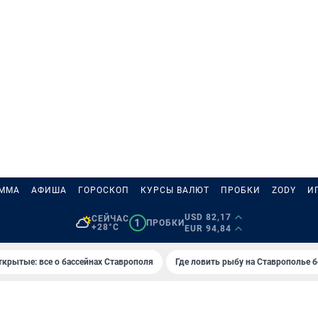
АММА
АФИША
ГОРОСКОП
КУРСЫ ВАЛЮТ
ПРОБКИ
ZODY
И
USD 82,17
СЕЙЧАС
1
ПРОБКИ
+28°C
EUR 94,84
ткрытые: все о бассейнах Ставрополя
Где ловить рыбу на Ставрополье 
И