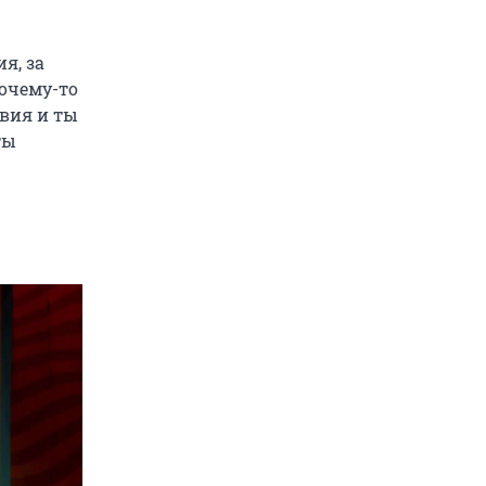
я, за
почему-то
твия и ты
ты