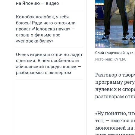
на Японию — видео
Колобок-колобок, я тебя
боюсь! Ради чего отложили
прокат «Человека-паука» —
отзыв о фильме про
«человека-булку»
Свой творческий путь
Очень игривы и отлично ладят
Источник: 
KVN.RU
с детьми. В чём особенности
абиссинской породы кошек —
разбираемся с экспертом
Разговор о тво
программу регул
нулевых и спор
разговорам отн
«Ну понятно, чт
тот, — смеется 
монополией на 
куда стремились