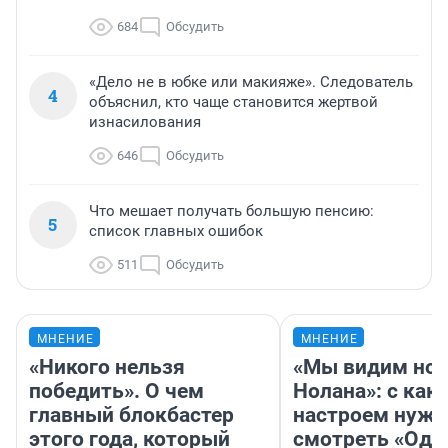
684
Обсудить
«Дело не в юбке или макияже». Следователь
4
объяснил, кто чаще становится жертвой
изнасилования
646
Обсудить
Что мешает получать большую пенсию:
5
список главных ошибок
511
Обсудить
МНЕНИЕ
МНЕНИЕ
«Никого нельзя
«Мы видим нов
победить». О чем
Нолана»: с как
главный блокбастер
настроем нужн
этого года, который
смотреть «Оди