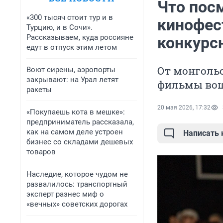
Что пос
«300 тысяч стоит тур и в
кинофес
Турцию, и в Сочи».
Рассказываем, куда россияне
конкурс
едут в отпуск этим летом
От монгольс
Воют сирены, аэропорты
закрывают: на Урал летят
фильмы вош
ракеты
20 мая 2026, 17:32
«Покупаешь кота в мешке»:
предприниматель рассказала,
как на самом деле устроен
Написать
бизнес со складами дешевых
товаров
Наследие, которое чудом не
развалилось: транспортный
эксперт разнес миф о
«вечных» советских дорогах