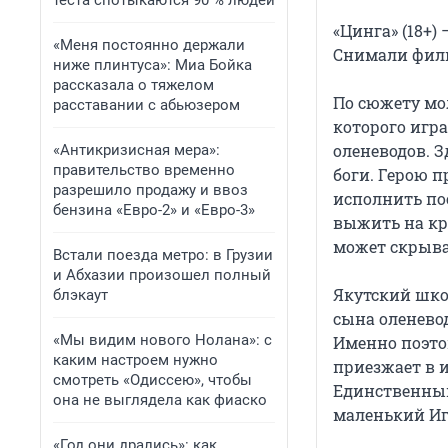
теста спотыкаются 90 % людей
«Цинга» (18+
«Меня постоянно держали
Снимали филь
ниже плинтуса»: Миа Бойка
рассказала о тяжелом
По сюжету мо
расставании с абьюзером
которого игр
оленеводов. 
«Антикризисная мера»:
правительство временно
боги. Герою 
разрешило продажу и ввоз
исполнить пос
бензина «Евро-2» и «Евро-3»
выжить на кр
может скрыва
Встали поезда метро: в Грузии
и Абхазии произошел полный
Якутский шко
блэкаут
сына оленево
«Мы видим нового Нолана»: с
Именно поэто
каким настроем нужно
приезжает в 
смотреть «Одиссею», чтобы
Единственным
она не выглядела как фиаско
маленький Иг
«Год они дрались»: как