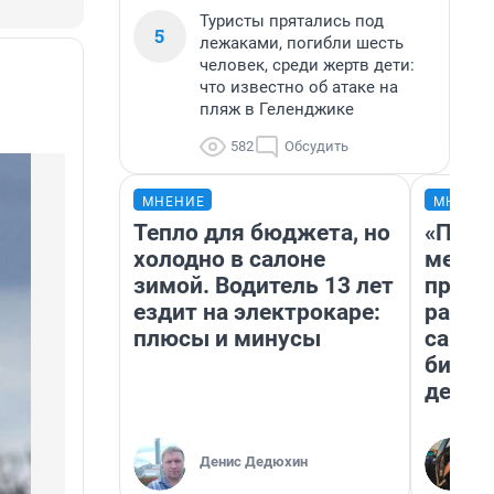
Туристы прятались под
5
лежаками, погибли шесть
человек, среди жертв дети:
что известно об атаке на
пляж в Геленджике
582
Обсудить
МНЕНИЕ
МНЕНИ
Тепло для бюджета, но
«Поку
холодно в салоне
мешке
зимой. Водитель 13 лет
предп
ездит на электрокаре:
расска
плюсы и минусы
самом
бизне
дешев
Денис Дедюхин