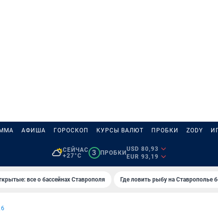
АММА
АФИША
ГОРОСКОП
КУРСЫ ВАЛЮТ
ПРОБКИ
ZODY
И
USD 80,93
СЕЙЧАС
3
ПРОБКИ
+27°C
EUR 93,19
ткрытые: все о бассейнах Ставрополя
Где ловить рыбу на Ставрополье 
26