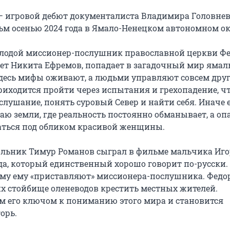
) — игровой дебют документалиста Владимира Головнев
м осенью 2024 года в Ямало-Ненецком автономном ок
лодой миссионер-послушник православной церкви Фе
ает Никита Ефремов, попадает в загадочный мир ямал
Здесь мифы оживают, а людьми управляют совсем дру
приходится пройти через испытания и грехопадение, ч
лушание, понять суровый Север и найти себя. Иначе 
аю земли, где реальность постоянно обманывает, а оп
ться под обликом красивой женщины.
льник Тимур Романов сыграл в фильме мальчика Иго
да, который единственный хорошо говорит по-русски.
му ему «приставляют» миссионера-послушника. Федо
их стойбище оленеводов крестить местных жителей.
 его ключом к пониманию этого мира и становится
орь.