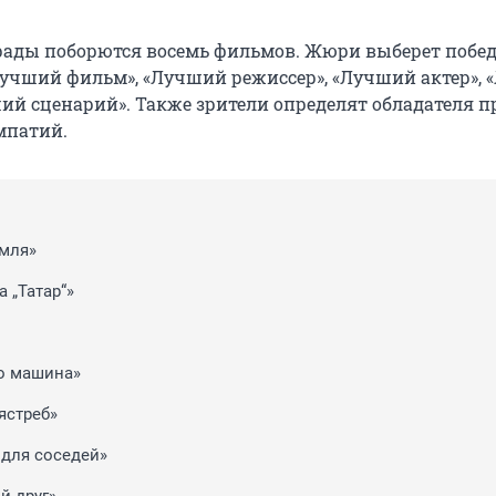
рады поборются восемь фильмов. Жюри выберет побед
учший фильм», «Лучший режиссер», «Лучший актер», 
ший сценарий». Также зрители определят обладателя п
мпатий.
мля»
 „Татар“»
го машина»
ястреб»
 для соседей»