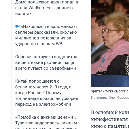
Дома полыхают, дрон попал в
склад Wildberries: главное о
налетах
«Находимся в заложниках»:
селлеры рассказали, сколько
миллионов потеряли из-за
ударов по складам WB
Опасная петрушка и ядовитая
вишня: какие растения чаще
всего путают со съедобными
Китай попрощается с
бензином через 2–3 года, а
Зрители тоже смогут 
когда Россия? Почему
Источник: 
Олег Фёдоро
топливный кризис не ускорил
переход на электромобили
В основной кон
«Помойка с дикими ценами».
кинофестиваля 
Туристка поделилась личным
кино о памяти, 
опытом отдыха в Геленджике