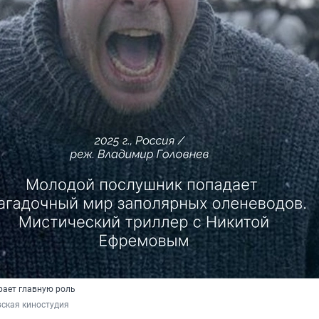
рает главную роль
ская киностудия 