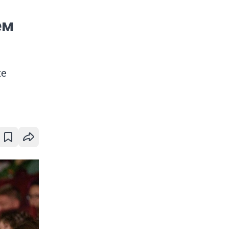
ем
ие