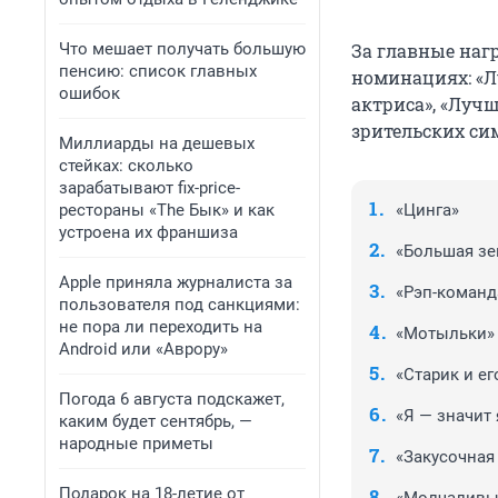
Что мешает получать большую
За главные наг
пенсию: список главных
номинациях:
«Л
ошибок
актриса», «Луч
зрительских си
Миллиарды на дешевых
стейках: сколько
зарабатывают fix-price-
рестораны «The Бык» и как
«Цинга»
устроена их франшиза
«Большая зе
Apple приняла журналиста за
«Рэп-команда
пользователя под санкциями:
не пора ли переходить на
«Мотыльки»
Android или «Аврору»
«Старик и е
Погода 6 августа подскажет,
«Я — значит 
каким будет сентябрь, —
народные приметы
«Закусочная
Подарок на 18-летие от