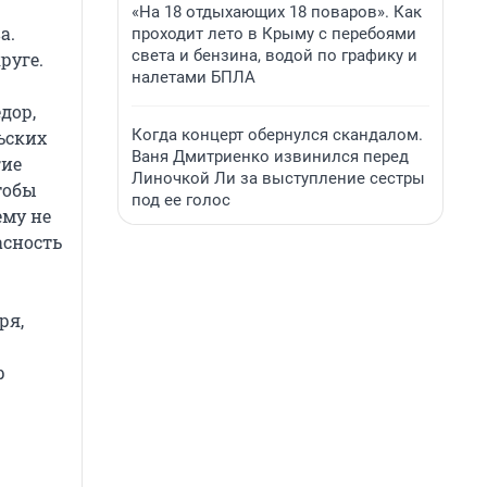
«На 18 отдыхающих 18 поваров». Как
а.
проходит лето в Крыму с перебоями
света и бензина, водой по графику и
руге.
налетами БПЛА
дор,
Когда концерт обернулся скандалом.
ьских
Ваня Дмитриенко извинился перед
гие
Линочкой Ли за выступление сестры
тобы
под ее голос
ему не
асность
ря,
р