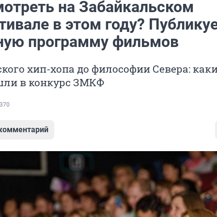
мотреть на Забайкальском
тивале в этом году? Публику
ную программу фильмов
кого хип-хопа до философии Севера: как
ли в конкурс ЗМКФ
370
 комментарий