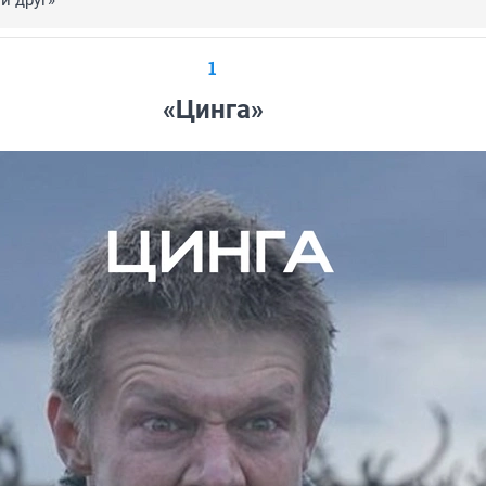
й друг»
1
«Цинга»