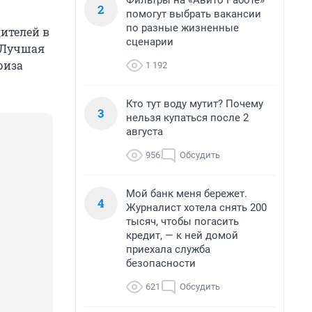
Фильтры на «Авито Работе»
2
помогут выбрать вакансии
по разные жизненные
ителей в
сценарии
«Лучшая
риза
1 192
Кто тут воду мутит? Почему
3
нельзя купаться после 2
августа
956
Обсудить
Мой банк меня бережет.
4
Журналист хотела снять 200
тысяч, чтобы погасить
кредит, — к ней домой
приехала служба
безопасности
621
Обсудить