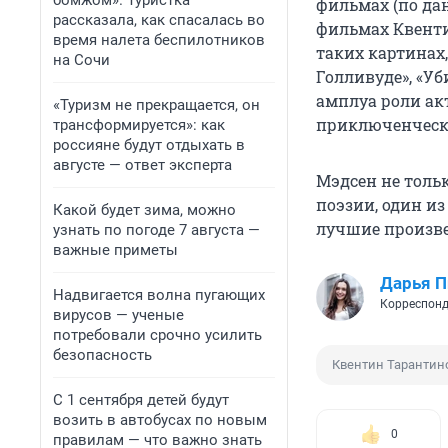
бомжом». Туристка
фильмах (по дан
рассказала, как спасалась во
фильмах Квенти
время налета беспилотников
таких картинах
на Сочи
Голливуде», «Уб
амплуа роли ак
«Туризм не прекращается, он
приключенчески
трансформируется»: как
россияне будут отдыхать в
августе — ответ эксперта
Мэдсен не толь
поэзии, один из
Какой будет зима, можно
лучшие произве
узнать по погоде 7 августа —
важные приметы
Дарья П
Надвигается волна пугающих
Корреспонд
вирусов — ученые
потребовали срочно усилить
безопасность
Квентин Тарантин
С 1 сентября детей будут
возить в автобусах по новым
0
правилам — что важно знать