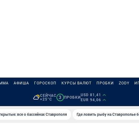
АММА
АФИША
ГОРОСКОП
КУРСЫ ВАЛЮТ
ПРОБКИ
ZODY
И
USD 81,41
СЕЙЧАС
3
ПРОБКИ
+25°C
EUR 94,06
ткрытые: все о бассейнах Ставрополя
Где ловить рыбу на Ставрополье 