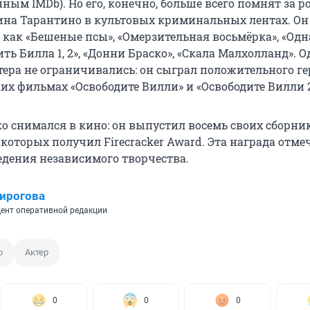
ным IMDb). Но его, конечно, больше всего помнят за р
на Тарантино в культовых криминальных лентах. Он 
, как «Бешеные псы», «Омерзительная восьмёрка», «Од
ить Билла 1, 2», «Донни Браско», «Скала Малхолланд». 
тера не ограничивались: он сыграл положительного ге
х фильмах «Освободите Вилли» и «Освободите Вилли 2
ко снимался в кино: он выпустил восемь своих сборни
 которых получил Firecracker Award. Эта награда отме
дения независимого творчества.
ирогова
ент оперативной редакции
о
Актер
0
0
0