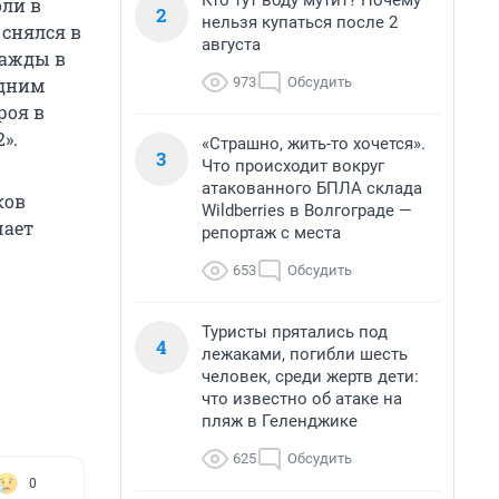
Кто тут воду мутит? Почему
оли в
2
нельзя купаться после 2
снялся в
августа
нажды в
973
Обсудить
Одним
роя в
».
«Страшно, жить-то хочется».
3
Что происходит вокруг
атакованного БПЛА склада
ков
Wildberries в Волгограде —
чает
репортаж с места
653
Обсудить
Туристы прятались под
4
лежаками, погибли шесть
человек, среди жертв дети:
что известно об атаке на
пляж в Геленджике
625
Обсудить
0