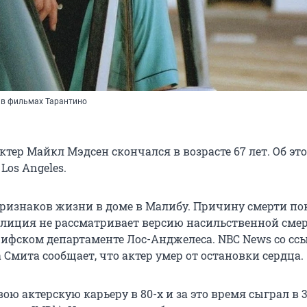
 в фильмах Тарантино
тер Майкл Мэдсен скончался в возрасте 67 лет. Об эт
Los Angeles.
признаков жизни в доме в Малибу. Причину смерти по
олиция не рассматривает версию насильственной смер
ифском департаменте Лос-Анджелеса. NBC News со сс
Смита сообщает, что актер умер от остановки сердца.
ою актерскую карьеру в 80-х и за это время сыграл в 