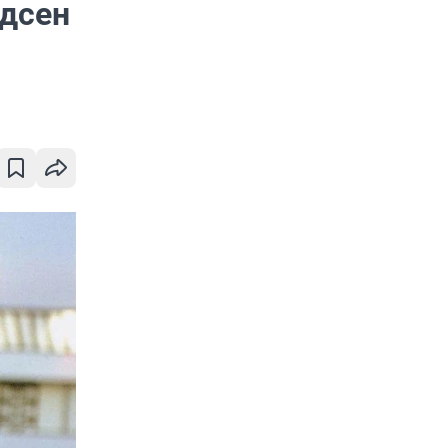
эдсен