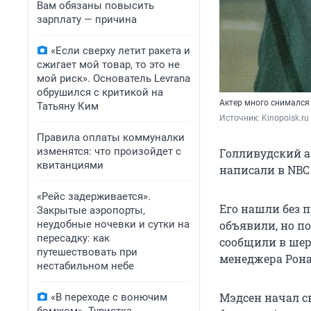
Вам обязаны повысить
зарплату — причина
«Если сверху летит ракета и
сжигает мой товар, то это не
мой риск». Основатель Levrana
обрушился с критикой на
Актер много снимался
Татьяну Ким
Источник: 
Kinopoisk.ru
Правила оплаты коммуналки
изменятся: что произойдет с
Голливудский ак
квитанциями
написали в NBC 
«Рейс задерживается».
Его нашли без 
Закрытые аэропорты,
неудобные ночевки и сутки на
объявили, но п
пересадку: как
сообщили в шер
путешествовать при
менеджера Рона 
нестабильном небе
Мэдсен начал св
«В переходе с вонючим