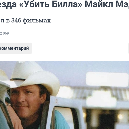
езда «Убить Билла» Майкл М
л в 346 фильмах
2 069
 комментарий