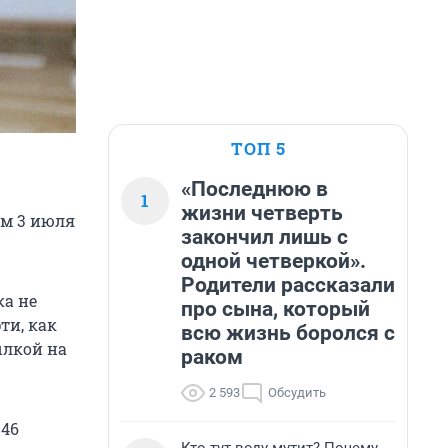
ТОП 5
«Последнюю в
1
жизни четверть
ом 3 июля
закончил лишь с
одной четверкой».
Родители рассказали
ка не
про сына, который
ти, как
всю жизнь боролся с
ылкой на
раком
2 593
Обсудить
346