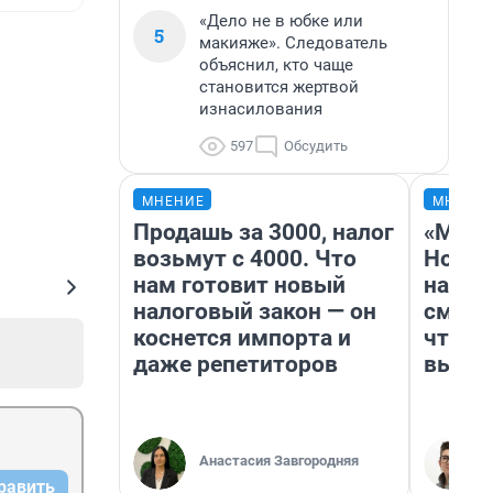
«Дело не в юбке или
5
макияже». Следователь
объяснил, кто чаще
становится жертвой
изнасилования
597
Обсудить
МНЕНИЕ
МНЕНИ
Продашь за 3000, налог
«Мы в
возьмут с 4000. Что
Нолан
нам готовит новый
настр
налоговый закон — он
смотр
коснется импорта и
чтобы
даже репетиторов
выгля
Анастасия Завгородняя
равить