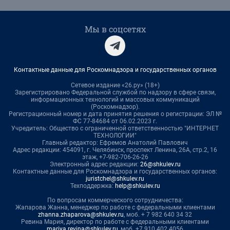
Мы в соцсетях
Контактные данные для Роскомнадзора и государственных органов
Сетевое издание «26.ру» (18+)
Зарегистрировано Федеральной службой по надзору в сфере связи,
информационных технологий и массовых коммуникаций
(Роскомнадзор).
Регистрационный номер и дата принятия решения о регистрации: ЭЛ №
ФС 77-84684 от 06.02.2023 г.
Учредитель: Общество с ограниченной ответственностью "ИНТЕРНЕТ
ТЕХНОЛОГИИ"
Главный редактор: Ефремов Анатолий Павлович
Адрес редакции: 454091, г. Челябинск, проспект Ленина, 26А, стр.2, 16
этаж, +7-982-706-26-26
Электронный адрес редакции:
26@shkulev.ru
Контактные данные для Роскомнадзора и государственных органов:
juristchel@shkulev.ru
Техподдержка:
help@shkulev.ru
По вопросам коммерческого сотрудничества:
Жапарова Жанна, менеджер по работе с федеральными клиентами
zhanna.zhaparova@shkulev.ru
, моб. + 7 982 640 34 32
Ревина Мария, директор по работе с федеральными клиентами
mariya.revina@shkulev.ru
, моб. +7 910 402 4056