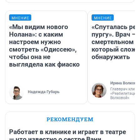
МНЕНИЕ
МНЕНИЕ
«Мы видим нового
«Спуталась реч
Нолана»: с каким
пургу». Врач — 
настроем нужно
смертельном д
смотреть «Одиссею»,
который слож
чтобы она не
обнаружить
выглядела как фиаско
Ирина Волкова
Главврач клини
Надежда Губарь
«Реабилитация 
Волковой»
РЕКОМЕНДУЕМ
Работает в клинике и играет в театре
— что известно о сестре Вани