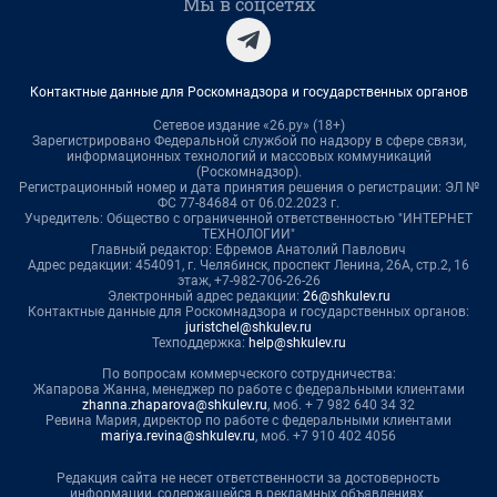
Мы в соцсетях
Контактные данные для Роскомнадзора и государственных органов
Сетевое издание «26.ру» (18+)
Зарегистрировано Федеральной службой по надзору в сфере связи,
информационных технологий и массовых коммуникаций
(Роскомнадзор).
Регистрационный номер и дата принятия решения о регистрации: ЭЛ №
ФС 77-84684 от 06.02.2023 г.
Учредитель: Общество с ограниченной ответственностью "ИНТЕРНЕТ
ТЕХНОЛОГИИ"
Главный редактор: Ефремов Анатолий Павлович
Адрес редакции: 454091, г. Челябинск, проспект Ленина, 26А, стр.2, 16
этаж, +7-982-706-26-26
Электронный адрес редакции:
26@shkulev.ru
Контактные данные для Роскомнадзора и государственных органов:
juristchel@shkulev.ru
Техподдержка:
help@shkulev.ru
По вопросам коммерческого сотрудничества:
Жапарова Жанна, менеджер по работе с федеральными клиентами
zhanna.zhaparova@shkulev.ru
, моб. + 7 982 640 34 32
Ревина Мария, директор по работе с федеральными клиентами
mariya.revina@shkulev.ru
, моб. +7 910 402 4056
Редакция сайта не несет ответственности за достоверность
информации, содержащейся в рекламных объявлениях.