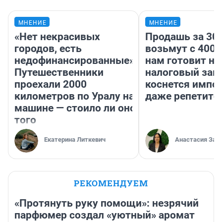
МНЕНИЕ
МНЕНИЕ
«Нет некрасивых
Продашь за 300
городов, есть
возьмут с 4000
недофинансированные».
нам готовит н
Путешественники
налоговый зако
проехали 2000
коснется импор
километров по Уралу на
даже репетито
машине — стоило ли оно
того
Екатерина Литкевич
Анастасия Зав
РЕКОМЕНДУЕМ
«Протянуть руку помощи»: незрячий
парфюмер создал «уютный» аромат