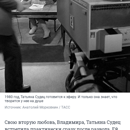
1980 год, Татьяна Судец готовится к эфиру. И только она знает, что
творится у нее на душе
Источник: 
Анатолий Морковкин / ТАСС
Свою вторую любовь, Владимира, Татьяна Судец
встретила практически сразу после развода. Ей