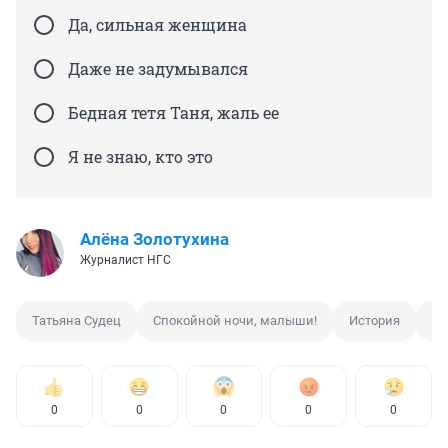
Да, сильная женщина
Даже не задумывался
Бедная тетя Таня, жаль ее
Я не знаю, кто это
Алёна Золотухина
Журналист НГС
Татьяна Судец
Спокойной ночи, малыши!
История
Су
0
0
0
0
0