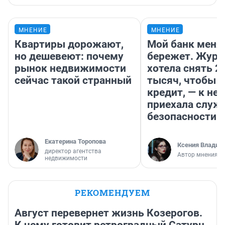
МНЕНИЕ
МНЕНИЕ
Квартиры дорожают,
Мой банк меня
но дешевеют: почему
бережет. Журн
рынок недвижимости
хотела снять 2
сейчас такой странный
тысяч, чтобы п
кредит, — к не
приехала служ
безопасности
Екатерина Торопова
Ксения Владим
директор агентства
Автор мнения
недвижимости
РЕКОМЕНДУЕМ
Август перевернет жизнь Козерогов.
К чему готовит ретроградный Сатурн