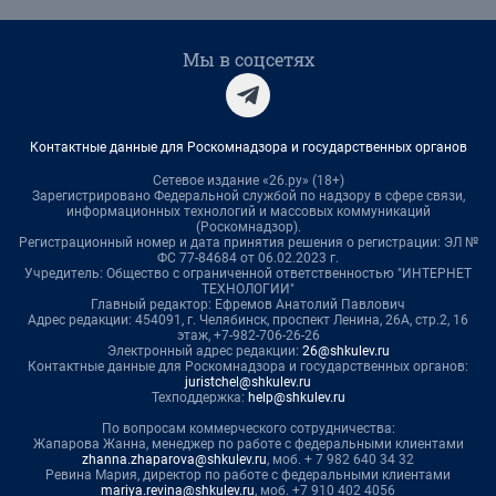
Мы в соцсетях
Контактные данные для Роскомнадзора и государственных органов
Сетевое издание «26.ру» (18+)
Зарегистрировано Федеральной службой по надзору в сфере связи,
информационных технологий и массовых коммуникаций
(Роскомнадзор).
Регистрационный номер и дата принятия решения о регистрации: ЭЛ №
ФС 77-84684 от 06.02.2023 г.
Учредитель: Общество с ограниченной ответственностью "ИНТЕРНЕТ
ТЕХНОЛОГИИ"
Главный редактор: Ефремов Анатолий Павлович
Адрес редакции: 454091, г. Челябинск, проспект Ленина, 26А, стр.2, 16
этаж, +7-982-706-26-26
Электронный адрес редакции:
26@shkulev.ru
Контактные данные для Роскомнадзора и государственных органов:
juristchel@shkulev.ru
Техподдержка:
help@shkulev.ru
По вопросам коммерческого сотрудничества:
Жапарова Жанна, менеджер по работе с федеральными клиентами
zhanna.zhaparova@shkulev.ru
, моб. + 7 982 640 34 32
Ревина Мария, директор по работе с федеральными клиентами
mariya.revina@shkulev.ru
, моб. +7 910 402 4056