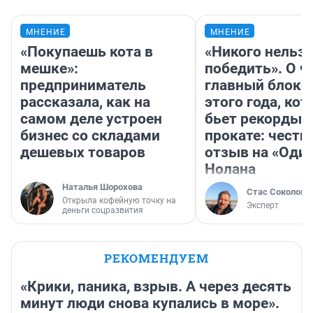
МНЕНИЕ
МНЕНИЕ
«Покупаешь кота в
«Никого нельз
мешке»:
победить». О ч
предприниматель
главный блокб
рассказала, как на
этого года, ко
самом деле устроен
бьет рекорды 
бизнес со складами
прокате: честн
дешевых товаров
отзыв на «Оди
Нолана
Наталья Шорохова
Стас Соколов
Открыла кофейную точку на
Эксперт
деньги соцразвития
РЕКОМЕНДУЕМ
«Крики, паника, взрыв. А через десять
минут люди снова купались в море».