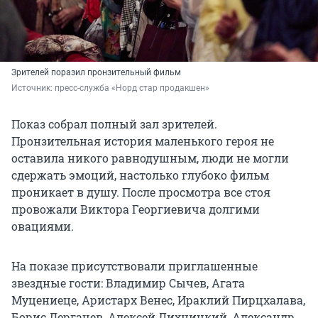
Зрителей поразил пронзительный фильм
Источник: 
пресс-служба «Норд стар продакшен»
Показ собрал полный зал зрителей.
Пронзительная история маленького героя не
оставила никого равнодушным, люди не могли
сдержать эмоций, настолько глубоко фильм
проникает в душу. После просмотра все стоя
провожали Виктора Георгиевича долгими
овациями.
На показе присутствовали приглашенные
звездные гости: Владимир Сычев, Агата
Муцениеце, Аристарх Венес, Ираклий Пирцхалава,
Борис Дергачев, Алексей Лихницкий, Александр