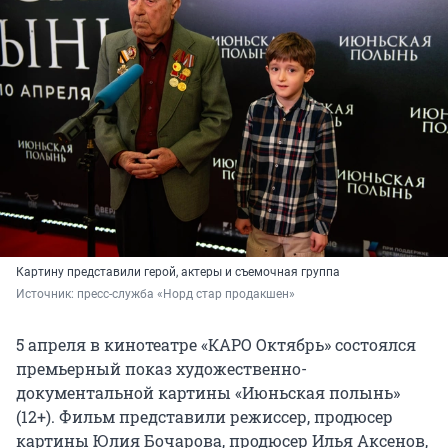
Картину представили герой, актеры и съемочная группа
Источник: 
пресс-служба «Норд стар продакшен»
5 апреля в кинотеатре «КАРО Октябрь» состоялся
премьерный показ художественно-
документальной картины «Июньская полынь»
(12+). Фильм представили режиссер, продюсер
картины Юлия Бочарова, продюсер Илья Аксенов,