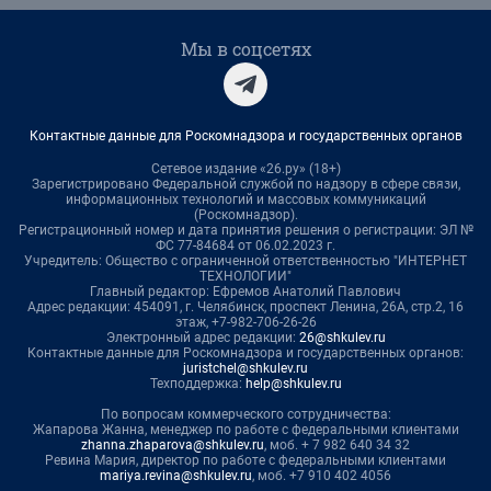
Мы в соцсетях
Контактные данные для Роскомнадзора и государственных органов
Сетевое издание «26.ру» (18+)
Зарегистрировано Федеральной службой по надзору в сфере связи,
информационных технологий и массовых коммуникаций
(Роскомнадзор).
Регистрационный номер и дата принятия решения о регистрации: ЭЛ №
ФС 77-84684 от 06.02.2023 г.
Учредитель: Общество с ограниченной ответственностью "ИНТЕРНЕТ
ТЕХНОЛОГИИ"
Главный редактор: Ефремов Анатолий Павлович
Адрес редакции: 454091, г. Челябинск, проспект Ленина, 26А, стр.2, 16
этаж, +7-982-706-26-26
Электронный адрес редакции:
26@shkulev.ru
Контактные данные для Роскомнадзора и государственных органов:
juristchel@shkulev.ru
Техподдержка:
help@shkulev.ru
По вопросам коммерческого сотрудничества:
Жапарова Жанна, менеджер по работе с федеральными клиентами
zhanna.zhaparova@shkulev.ru
, моб. + 7 982 640 34 32
Ревина Мария, директор по работе с федеральными клиентами
mariya.revina@shkulev.ru
, моб. +7 910 402 4056