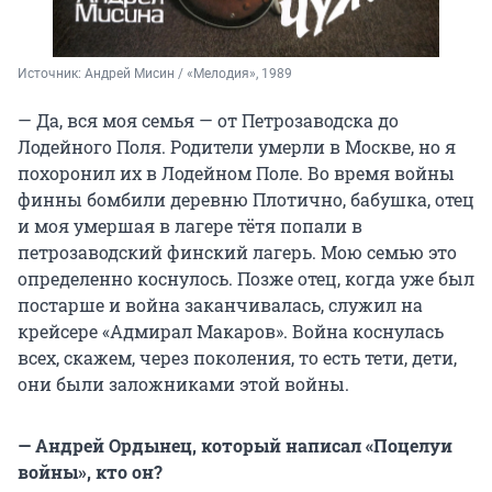
Источник: 
Андрей Мисин / «Мелодия», 1989
— Да, вся моя семья — от Петрозаводска до
Лодейного Поля. Родители умерли в Москве, но я
похоронил их в Лодейном Поле. Во время войны
финны бомбили деревню Плотично, бабушка, отец
и моя умершая в лагере тётя попали в
петрозаводский финский лагерь. Мою семью это
определенно коснулось. Позже отец, когда уже был
постарше и война заканчивалась, служил на
крейсере «Адмирал Макаров». Война коснулась
всех, скажем, через поколения, то есть тети, дети,
они были заложниками этой войны.
— Андрей Ордынец, который написал «Поцелуи
войны», кто он?