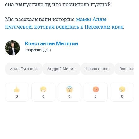
она выпустила ту, что посчитала нужной.
Мы рассказывали историю
мамы Аллы
Пугачевой, которая родилась в Пермском крае
.
Константин Митягин
корреспондент
Алла Пугачева
Андрей Мисин
Новая песня
Военная 
0
0
0
0
0