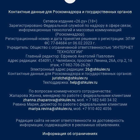
Контактные данные для Роскомнадзора и государственных органов
Сетевое издание «26.ру» (18+)
Зарегистрировано Федеральной службой по надзору в сфере связи,
информационных технологий и массовых коммуникаций
(Роскомнадзор).
Регистрационный номер и дата принятия решения о регистрации: ЭЛ №
ФС 77-84684 от 06.02.2023 г.
Учредитель: Общество с ограниченной ответственностью "ИНТЕРНЕТ
ТЕХНОЛОГИИ"
Главный редактор: Ефремов Анатолий Павлович
Адрес редакции: 454091, г. Челябинск, проспект Ленина, 26А, стр.2, 16
этаж, +7-982-706-26-26
Электронный адрес редакции:
26@shkulev.ru
Контактные данные для Роскомнадзора и государственных органов:
juristchel@shkulev.ru
Техподдержка:
help@shkulev.ru
По вопросам коммерческого сотрудничества:
Жапарова Жанна, менеджер по работе с федеральными клиентами
zhanna.zhaparova@shkulev.ru
, моб. + 7 982 640 34 32
Ревина Мария, директор по работе с федеральными клиентами
mariya.revina@shkulev.ru
, моб. +7 910 402 4056
Редакция сайта не несет ответственности за достоверность
информации, содержащейся в рекламных объявлениях.
Информация об ограничениях