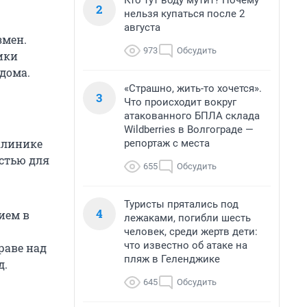
Кто тут воду мутит? Почему
2
нельзя купаться после 2
августа
змен.
973
Обсудить
ики
дома.
«Страшно, жить-то хочется».
3
Что происходит вокруг
атакованного БПЛА склада
Wildberries в Волгограде —
 клинике
репортаж с места
остью для
655
Обсудить
Туристы прятались под
4
ием в
лежаками, погибли шесть
человек, среди жертв дети:
что известно об атаке на
раве над
пляж в Геленджике
д.
645
Обсудить