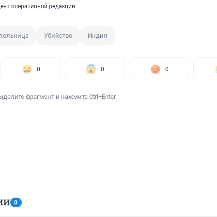
ент оперативной редакции
пельница
Убийство
Индия
0
0
0
ыделите фрагмент и нажмите Ctrl+Enter
ИИ
0