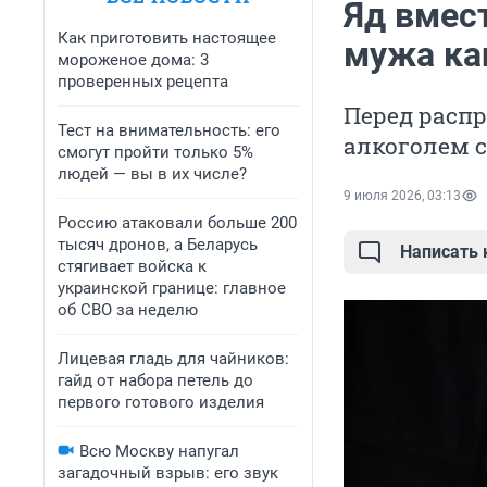
Яд вмес
Как приготовить настоящее
мужа ка
мороженое дома: 3
проверенных рецепта
Перед расп
Тест на внимательность: его
алкоголем 
смогут пройти только 5%
людей — вы в их числе?
9 июля 2026, 03:13
Россию атаковали больше 200
тысяч дронов, а Беларусь
Написать
стягивает войска к
украинской границе: главное
об СВО за неделю
Лицевая гладь для чайников:
гайд от набора петель до
первого готового изделия
Всю Москву напугал
загадочный взрыв: его звук