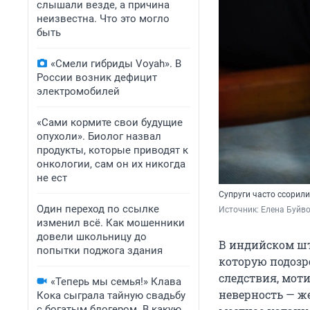
слышали везде, а причина
неизвестна. Что это могло
быть
«Смели гибриды Voyah». В
России возник дефицит
электромобилей
«Сами кормите свои будущие
опухоли». Биолог назвал
продукты, которые приводят к
онкологии, сам он их никогда
не ест
Супруги часто ссорил
Один переход по ссылке
Источник: 
Елена Буйв
изменил всё. Как мошенники
довели школьницу до
В индийском шт
попытки поджога здания
которую подозр
следствия, мот
«Теперь мы семья!» Клава
неверность — ж
Кока сыграла тайную свадьбу
с богатым блогером. В какую