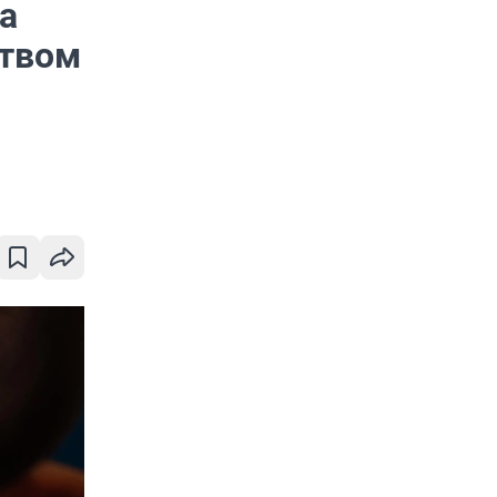
а
ством