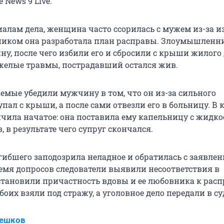
 News 9 Live.
иалам дела, женщина часто ссорилась с мужем из-за и
ником она разработала план расправы. Злоумышленн
у, после чего избили его и сбросили с крыши жилого 
желые травмы, пострадавший остался жив.
аемые убедили мужчину в том, что он из-за сильного
пал с крыши, а после сами отвезли его в больницу. В
нчила начатое: она поставила ему капельницу с жидк
, в результате чего супруг скончался.
гибшего заподозрила неладное и обратилась с заявлен
емя допросов следователи выявили несоответствия в
становили причастность вдовы и ее любовника к расп
оих взяли под стражу, а уголовное дело передали в су
Пешков