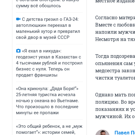
местное издание
сумму всё обошлось
Согласно матер
С детства грезил о ГАЗ-24:
Вместе с любов
автоплюшкин переехал в
маленький хутор и превратил
напоили мужчин
свой двор в музей СССР
Несмотря на тя
«Я ехал в никуда»:
Тогда подозрев
геодезист уехал в Казахстан с
опьянения сам у
4 тысячами рублей и построил
бизнес с нуля. Теперь он
медсестра зако
продает франшизы
чистки туалетов
«Она крикнула: „Дядя Боря!“»
Однако мать по
25-летняя туристка исчезла
ночью у океана во Вьетнаме.
полицию. Во вр
Что произошло в последние
показаниях и у
минуты ее пропажи
мужчиной. Их об
«Это общий ребенок, а не „муж
помогает“»: истории семей,
Павел 