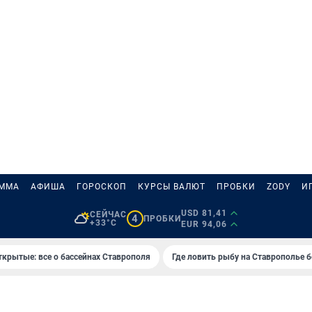
АММА
АФИША
ГОРОСКОП
КУРСЫ ВАЛЮТ
ПРОБКИ
ZODY
И
USD 81,41
СЕЙЧАС
4
ПРОБКИ
+33°C
EUR 94,06
ткрытые: все о бассейнах Ставрополя
Где ловить рыбу на Ставрополье 