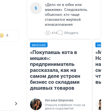
«Дело не в юбке или
5
макияже». Следователь
объяснил, кто чаще
становится жертвой
изнасилования
614
Обсудить
0
МНЕНИЕ
МНЕНИ
«Покупаешь кота в
«Мы в
мешке»:
Нолан
предприниматель
настр
рассказала, как на
смотр
самом деле устроен
чтобы
бизнес со складами
выгля
дешевых товаров
Наталья Шорохова
Открыла кофейную точку на
деньги соцразвития