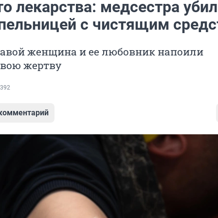
то лекарства: медсестра убил
пельницей с чистящим сред
равой женщина и ее любовник напоили
свою жертву
392
 комментарий