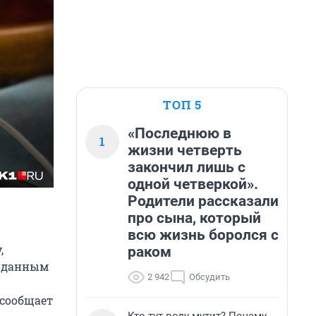
ТОП 5
«Последнюю в
1
жизни четверть
закончил лишь с
одной четверкой».
Родители рассказали
про сына, который
всю жизнь боролся с
,
раком
о данным
2 942
Обсудить
 сообщает