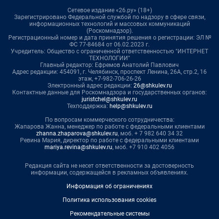
Сетевое издание «26.ру» (18+)
Зарегистрировано Федеральной службой по надзору в сфере связи,
информационных технологий и массовых коммуникаций
(Роскомнадзор).
Регистрационный номер и дата принятия решения о регистрации: ЭЛ №
ФС 77-84684 от 06.02.2023 г.
Учредитель: Общество с ограниченной ответственностью "ИНТЕРНЕТ
ТЕХНОЛОГИИ"
Главный редактор: Ефремов Анатолий Павлович
Адрес редакции: 454091, г. Челябинск, проспект Ленина, 26А, стр.2, 16
этаж, +7-982-706-26-26
Электронный адрес редакции:
26@shkulev.ru
Контактные данные для Роскомнадзора и государственных органов:
juristchel@shkulev.ru
Техподдержка:
help@shkulev.ru
По вопросам коммерческого сотрудничества:
Жапарова Жанна, менеджер по работе с федеральными клиентами
zhanna.zhaparova@shkulev.ru
, моб. + 7 982 640 34 32
Ревина Мария, директор по работе с федеральными клиентами
mariya.revina@shkulev.ru
, моб. +7 910 402 4056
Редакция сайта не несет ответственности за достоверность
информации, содержащейся в рекламных объявлениях.
Информация об ограничениях
Политика использования cookies
Рекомендательные системы