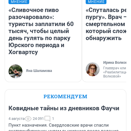
МНЕНИЕ
МНЕНИЕ
«Сливочное пиво
«Спуталась реч
разочаровало»:
пургу». Врач — 
туристы заплатили 60
смертельном д
тысяч, чтобы целый
который слож
день гулять по парку
обнаружить
Юрского периода и
Хогвартсу
Ирина Волкова
Главврач клини
Яна Шаламова
«Реабилитация 
Волковой»
РЕКОМЕНДУЕМ
Ковидные тайны из дневников Фаучи
4 августа
24 091
1
Пункт назначения. Свердловские врачи спасли