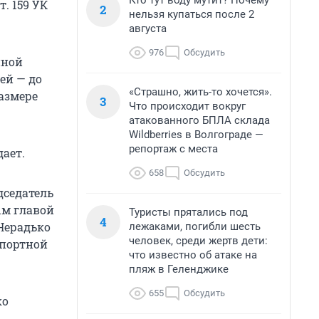
Кто тут воду мутит? Почему
. 159 УК
2
нельзя купаться после 2
августа
976
Обсудить
нной
ей — до
«Страшно, жить-то хочется».
азмере
3
Что происходит вокруг
атакованного БПЛА склада
Wildberries в Волгограде —
репортаж с места
дает.
658
Обсудить
дседатель
ым главой
Туристы прятались под
4
Нерадько
лежаками, погибли шесть
человек, среди жертв дети:
спортной
что известно об атаке на
пляж в Геленджике
655
Обсудить
ко