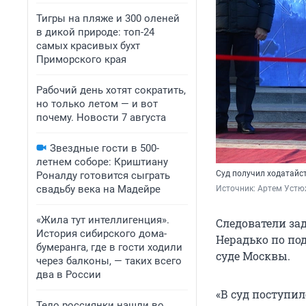
Тигры на пляже и 300 оленей
в дикой природе: топ-24
самых красивых бухт
Приморского края
Рабочий день хотят сократить,
но только летом — и вот
почему. Новости 7 августа
Звездные гости в 500-
летнем соборе: Криштиану
Суд получил ходатайс
Роналду готовится сыграть
свадьбу века на Мадейре
Источник: 
Артем Устю
«Жила тут интеллигенция».
Следователи за
История сибирского дома-
Нерадько по по
бумеранга, где в гости ходили
суде Москвы.
через балконы, — таких всего
два в России
«В суд поступи
Тело россиянки нашли во