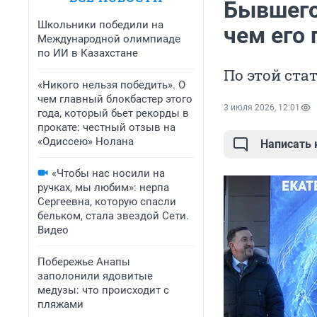
Бывшего
Школьники победили на
чем его
Международной олимпиаде
по ИИ в Казахстане
По этой ста
«Никого нельзя победить». О
чем главный блокбастер этого
3 июля 2026, 12:01
года, который бьет рекорды в
прокате: честный отзыв на
«Одиссею» Нолана
Написать
«Чтобы нас носили на
ручках, мы любим»: нерпа
Сергеевна, которую спасли
бельком, стала звездой Сети.
Видео
Побережье Анапы
заполонили ядовитые
медузы: что происходит с
пляжами