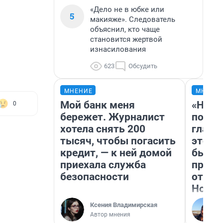
«Дело не в юбке или
5
макияже». Следователь
объяснил, кто чаще
становится жертвой
изнасилования
623
Обсудить
МНЕНИЕ
МНЕНИ
Мой банк меня
«Нико
0
бережет. Журналист
побед
хотела снять 200
главн
тысяч, чтобы погасить
этого
кредит, — к ней домой
бьет 
приехала служба
прока
безопасности
отзыв
Нолан
Ксения Владимирская
Автор мнения