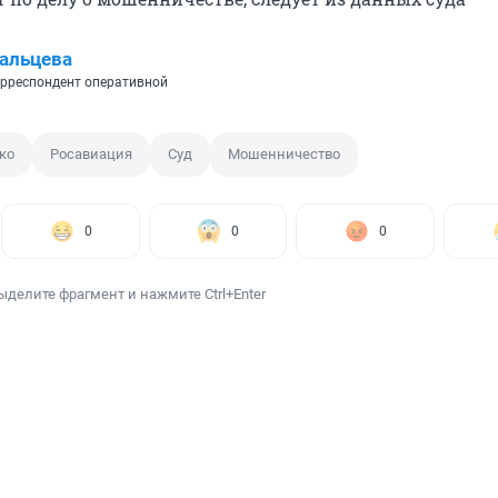
альцева
рреспондент оперативной
ко
Росавиация
Суд
Мошенничество
0
0
0
ыделите фрагмент и нажмите Ctrl+Enter