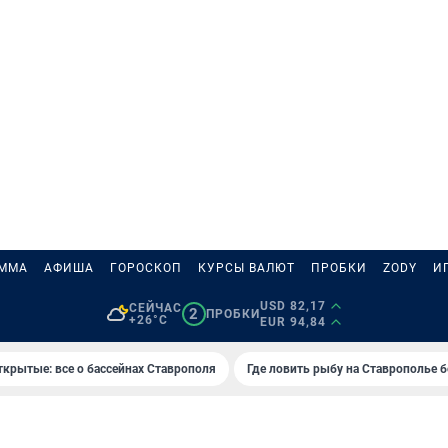
АММА
АФИША
ГОРОСКОП
КУРСЫ ВАЛЮТ
ПРОБКИ
ZODY
И
USD 82,17
СЕЙЧАС
2
ПРОБКИ
+26°C
EUR 94,84
ткрытые: все о бассейнах Ставрополя
Где ловить рыбу на Ставрополье 