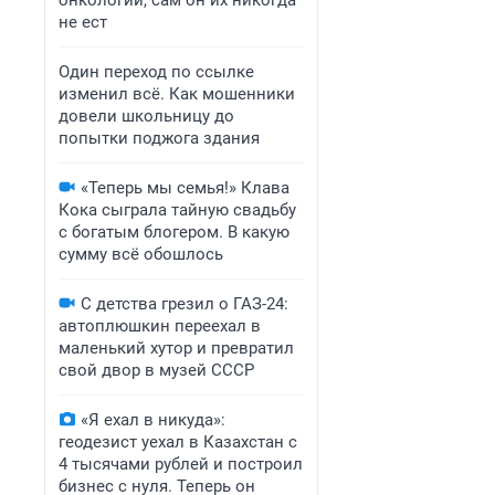
онкологии, сам он их никогда
не ест
Один переход по ссылке
изменил всё. Как мошенники
довели школьницу до
попытки поджога здания
«Теперь мы семья!» Клава
Кока сыграла тайную свадьбу
с богатым блогером. В какую
сумму всё обошлось
С детства грезил о ГАЗ-24:
автоплюшкин переехал в
маленький хутор и превратил
свой двор в музей СССР
«Я ехал в никуда»:
геодезист уехал в Казахстан с
4 тысячами рублей и построил
бизнес с нуля. Теперь он