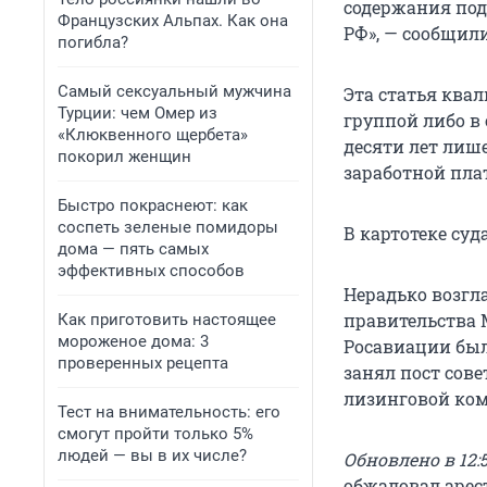
содержания под 
Французских Альпах. Как она
РФ», — сообщили
погибла?
Самый сексуальный мужчина
Эта статья ква
Турции: чем Омер из
группой либо в
«Клюквенного щербета»
десяти лет лиш
покорил женщин
заработной плат
Быстро покраснеют: как
соспеть зеленые помидоры
В картотеке суд
дома — пять самых
эффективных способов
Нерадько возгла
правительства 
Как приготовить настоящее
мороженое дома: 3
Росавиации был
проверенных рецепта
занял пост сов
лизинговой ком
Тест на внимательность: его
смогут пройти только 5%
людей — вы в их числе?
Обновлено в 12:5
обжаловал арест