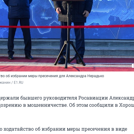
тво об избрании меры пресечения для Александра Нерадько
жанин / E1.RU
держали бывшего руководителя Росавиации Александ
дозрению в мошенничестве. Об этом сообщили в Хоро
ло ходатайство об избрании меры пресечения в виде