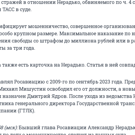
стражей в отношении Нерадько, обвиняемого по ч. 4 ст
 ТАСС в суде.
лифицирует мошенничество, совершенное организова
 особо крупном размере. Максимальное наказание по н
ения свободы со штрафом до миллиона рублей или в р
ы за три года.
а также есть карточка на Нерадько. Статья в ней совпа
влял Росавиацию с 2009-го по сентябрь 2023 года. Пре
Михаил Мишустин освободил его от должности, а нов
 назначен Дмитрий Ядров. После ухода из ведомства 
етника генерального директора Государственной тран
пании (ГТЛК).
8 (мск):
Бывший глава Росавиации Александр Нерадь
 по делу о мошенничестве, следует из данных суда