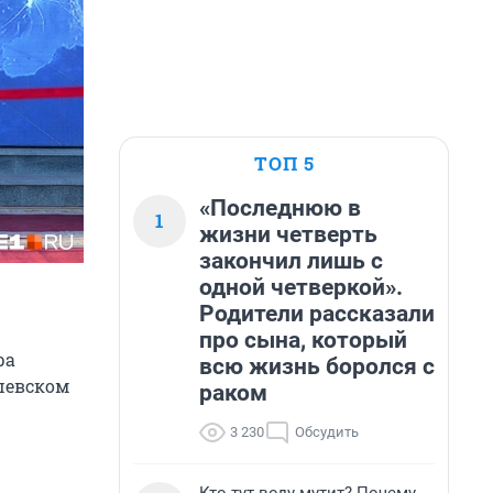
ТОП 5
«Последнюю в
1
жизни четверть
закончил лишь с
одной четверкой».
Родители рассказали
про сына, который
ра
всю жизнь боролся с
шевском
раком
3 230
Обсудить