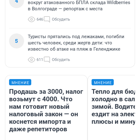
4
вокруг атакованного БПЛА склада Wildberries
в Волгограде — репортаж с места
646
Обсудить
Туристы прятались под лежаками, погибли
5
шесть человек, среди жертв дети: что
известно об атаке на пляж в Геленджике
611
Обсудить
МНЕНИЕ
МНЕНИЕ
Продашь за 3000, налог
Тепло для бюд
возьмут с 4000. Что
холодно в сало
нам готовит новый
зимой. Водител
налоговый закон — он
ездит на элект
коснется импорта и
плюсы и мину
даже репетиторов