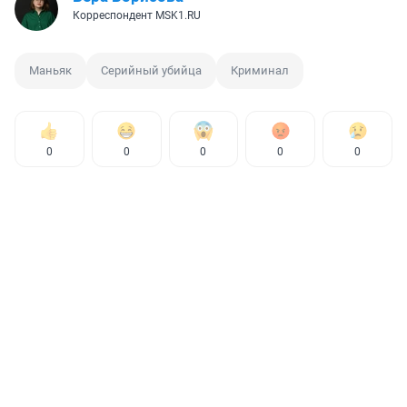
Корреспондент MSK1.RU
Маньяк
Серийный убийца
Криминал
0
0
0
0
0