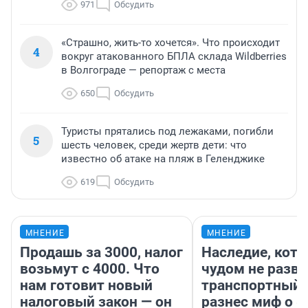
971
Обсудить
«Страшно, жить-то хочется». Что происходит
4
вокруг атакованного БПЛА склада Wildberries
в Волгограде — репортаж с места
650
Обсудить
Туристы прятались под лежаками, погибли
5
шесть человек, среди жертв дети: что
известно об атаке на пляж в Геленджике
619
Обсудить
МНЕНИЕ
МНЕНИЕ
Продашь за 3000, налог
Наследие, кото
возьмут с 4000. Что
чудом не разва
нам готовит новый
транспортный 
налоговый закон — он
разнес миф о 