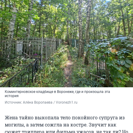
Коминтерновское кладбище в Воронеже, где и произошла эта
история
Источник: 
Алёна Воропаева / Voronezh1.ru
Жена тайно выкопала тело покойного супруга из
могилы, а затем сожгла на костре. Звучит как
сюжет триллера или фильма ужасов, не так ли? Но