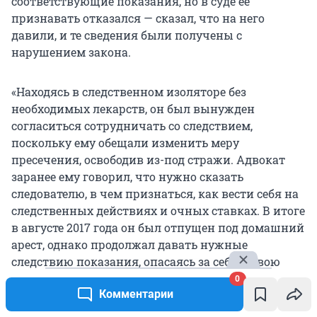
соответствующие показания, но в суде ее
признавать отказался — сказал, что на него
давили, и те сведения были получены с
нарушением закона.
«Находясь в следственном изоляторе без
необходимых лекарств, он был вынужден
согласиться сотрудничать со следствием,
поскольку ему обещали изменить меру
пресечения, освободив из-под стражи. Адвокат
заранее ему говорил, что нужно сказать
следователю, в чем признаться, как вести себя на
следственных действиях и очных ставках. В итоге
в августе 2017 года он был отпущен под домашний
арест, однако продолжал давать нужные
следствию показания, опасаясь за себя и свою
семью», — приводятся показания Соловьева.
0
Комментарии