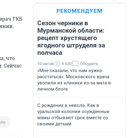
РЕКОМЕНДУЕМ
вврач ГКБ
Сезон черники в
янии.
Мурманской области:
рецепт хрустящего
ягодного штруделя за
полчаса
а, что
10 часов
6 630
Обсудить
. Сейчас
«Мне сказали, что нам нужно
расстаться». Московского врача
уволили из клиники из-за мата в
личном блоге
С рождения в неволе. Как в
уральской колонии осужденные
мамы отбывают срок вместе со
ело
своими детьми