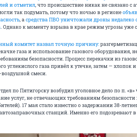
лей и отметил
, что происшествие никак не связано с 
огли так подумать, потому что ночью в регионе
объя
асность
, а
средства ПВО уничтожали дроны недалеко 
а
. Однако к моменту взрыва в крае режим угрозы уже 
нный комитет назвал точную причину:
разгерметиза
качке газа и использование газового оборудования, н
ебованиям безопасности. Процесс перекачки из газово
го углекислого газа привёл к утечке, затем — хлопок и
о-воздушной смеси.
дел по Пятигорску возбудил уголовное дело по п. «в» ч.
зание услуг, не отвечающих требованиям безопасности
ителей). 17 мая стало известно о задержании 38-летне
 автозаправочных станций. Именно его подозревают в