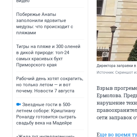
Видео
Побережье Анапы
заполонили ядовитые
медузы: что происходит с
пляжами
Тигры на пляже и 300 оленей
в дикой природе: топ-24
самых красивых бухт
Приморского края
Директора заправки в
Источник: 
Скриншот из
Рабочий день хотят сократить,
но только летом — и вот
Взрыв прогреме
почему. Новости 7 августа
Ермолова. Пред
нарушение техни
Звездные гости в 500-
правоохранител
летнем соборе: Криштиану
Роналду готовится сыграть
сети заправок 
свадьбу века на Мадейре
Е
ще во время 
«Жила тут интеллигенция».