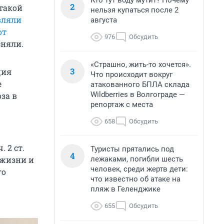
Кто тут воду мутит? Почему
2
атакой
нельзя купаться после 2
вляли
августа
от
976
Обсудить
сняли.
«Страшно, жить-то хочется».
3
ция
Что происходит вокруг
е
атакованного БПЛА склада
Wildberries в Волгограде —
за в
репортаж с места
658
Обсудить
 2 ст.
Туристы прятались под
4
лежаками, погибли шесть
 жизни и
человек, среди жертв дети:
го
что известно об атаке на
пляж в Геленджике
655
Обсудить