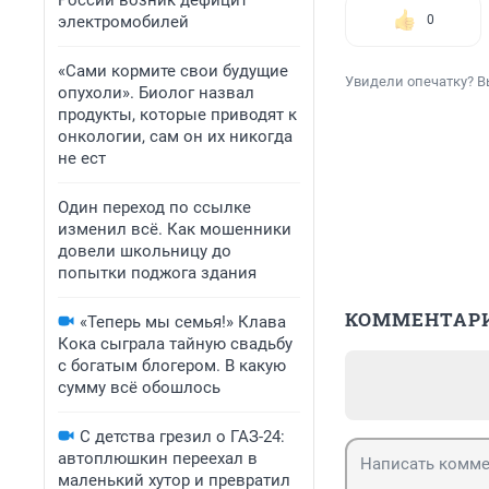
России возник дефицит
электромобилей
0
«Сами кормите свои будущие
Увидели опечатку? В
опухоли». Биолог назвал
продукты, которые приводят к
онкологии, сам он их никогда
не ест
Один переход по ссылке
изменил всё. Как мошенники
довели школьницу до
попытки поджога здания
КОММЕНТАР
«Теперь мы семья!» Клава
Кока сыграла тайную свадьбу
с богатым блогером. В какую
сумму всё обошлось
С детства грезил о ГАЗ-24:
автоплюшкин переехал в
маленький хутор и превратил