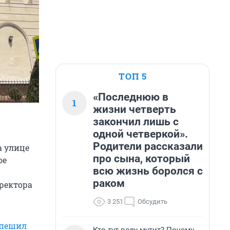
ТОП 5
«Последнюю в
1
жизни четверть
закончил лишь с
одной четверкой».
Родители рассказали
а улице
про сына, который
ое
всю жизнь боролся с
раком
иректора
3 251
Обсудить
спешил