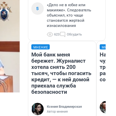
«Дело не в юбке или
5
макияже». Следователь
объяснил, кто чаще
становится жертвой
изнасилования
623
Обсудить
МНЕНИЕ
МНЕНИ
Мой банк меня
Насле
бережет. Журналист
чудом
хотела снять 200
транс
тысяч, чтобы погасить
разне
кредит, — к ней домой
совет
приехала служба
безопасности
Ксения Владимирская
Автор мнения