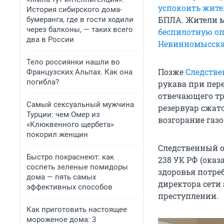
успокоить жите
История сибирского дома-
БПЛА. Жители м
бумеранга, где в гости ходили
через балконы, — таких всего
беспилотную оп
два в России
Невинномысск
Тело россиянки нашли во
Позже
Следстве
Французских Альпах. Как она
погибла?
рукава при пере
отвечающего тр
Самый сексуальный мужчина
резервуар сжато
Турции: чем Омер из
возгорание газ
«Клюквенного щербета»
покорил женщин
Следственный от
Быстро покраснеют: как
238 УК РФ (ока
соспеть зеленые помидоры
здоровья потреб
дома — пять самых
директора сети
эффективных способов
преступлении.
Как приготовить настоящее
мороженое дома: 3