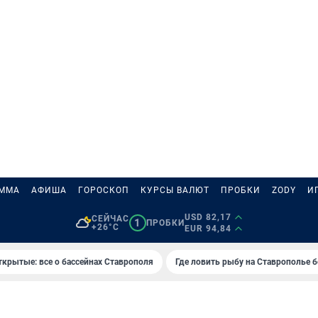
АММА
АФИША
ГОРОСКОП
КУРСЫ ВАЛЮТ
ПРОБКИ
ZODY
И
USD 82,17
СЕЙЧАС
1
ПРОБКИ
+26°C
EUR 94,84
ткрытые: все о бассейнах Ставрополя
Где ловить рыбу на Ставрополье 