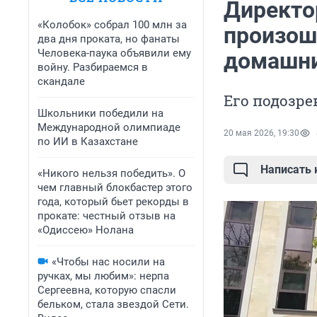
Директор
«Колобок» собрал 100 млн за
произош
два дня проката, но фанаты
Человека-паука объявили ему
домашни
войну. Разбираемся в
скандале
Его подозр
Школьники победили на
Международной олимпиаде
20 мая 2026, 19:30
по ИИ в Казахстане
Написать
«Никого нельзя победить». О
чем главный блокбастер этого
года, который бьет рекорды в
прокате: честный отзыв на
«Одиссею» Нолана
«Чтобы нас носили на
ручках, мы любим»: нерпа
Сергеевна, которую спасли
бельком, стала звездой Сети.