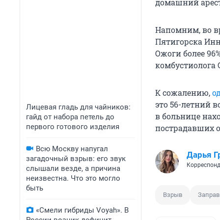
домашний арест
Напомним, во в
Пятигорска Инн
Ожоги более 96
комбустиолога 
К сожалению,
о
это 56-летний 
Лицевая гладь для чайников:
в больнице нах
гайд от набора петель до
первого готового изделия
пострадавших о
Всю Москву напугал
Дарья Г
загадочный взрыв: его звук
Корреспонд
слышали везде, а причина
неизвестна. Что это могло
быть
Взрыв
Заправ
«Смели гибриды Voyah». В