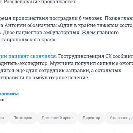
. Расследование продолжается.
ремя происшествия пострадали 6 человек. Позже гла
а Антонян обозначила: «Один в крайне тяжелом состо
%. Двое пациентов амбулаторных. Ждем главного
Ставропольского края».
дин пациент скончался.
Гострудинспекция СК сообщил
водитель-экспедитор. Мужчина получил сильные ожоги
одится еще один сотрудник заправки, а остальных
тправили на амбулаторное лечение.
ранкина
ент
ка
Пятигорск
Домашний арест
Директор
Уголовное д