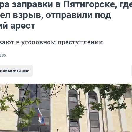
а заправки в Пятигорске, гд
ел взрыв, отправили под
й арест
евают в уголовном преступлении
886
 комментарий