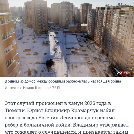
В одном из домов между соседями развернулась настоящая война
Источник: 
Ирина Шарова / 72.RU
Этот случай произошел в канун 2026 года в
Тюмени. Юрист Владимир Крамарчук избил
своего соседа Евгения Левченко до перелома
ребер и больничной койки. Владимир утверждает,
что сожалеет о случившемся, и признается: таким