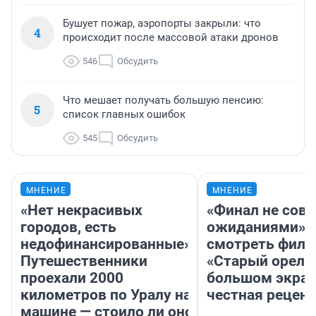
Бушует пожар, аэропорты закрыли: что
4
происходит после массовой атаки дронов
546
Обсудить
Что мешает получать большую пенсию:
5
список главных ошибок
545
Обсудить
МНЕНИЕ
МНЕНИЕ
«Нет некрасивых
«Финал не совп
городов, есть
ожиданиями»: 
недофинансированные».
смотреть фил
Путешественники
«Старый орел» 
проехали 2000
большом экран
километров по Уралу на
честная рецен
машине — стоило ли оно