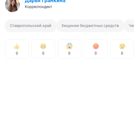
Дарья Гранкина
Корреспондент
Ставропольский край
Хищение бюджетных средств
Чино
0
0
0
0
0