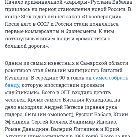
Начало криминальной «карьеры» Руслана Бабаева
пришлось на период становления новой России. В
конце
80-х годов
вышел закон «О кооперации».
После него в СССР и России стали появляться
первые коммерсанты и бизнесмены. К ним
потянулись «лихие» люди и «романтики с
большой дороги».
Одним из самых известных в Самарской области
рэкетиров стал бывший милиционер Виталий
Кузнецов. В середине
90-х годов
он
сумел собрать
банду
, которую впоследствии прозвали
«шубниками». Всего в ОПГ входило девять
человек. Кроме самого Виталия Кузнецова, на
дело выходили Андрей Нетесов (правая рука
лидера, бывший омоновец), Руслан Бабаев, Юрий
Эфендиев, Сергей Коляев, Владимир Ищенко,
Роман Давыдкин, Валерий Литвинов и Юрий
Агрипов (присоединился в 1996 году). Всего за два