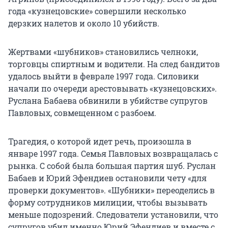
года «кузнецовские» совершили несколько
дерзких налетов и около
10 убийств
.
Жертвами «шубников» становились челноки,
торговцы спиртным и водители. На след бандитов
удалось выйти в феврале 1997 года. Силовики
начали по очереди арестовывать «кузнецовских».
Руслана Бабаева обвинили в убийстве супругов
Павловых, совмещенном с разбоем.
Трагедия, о которой идет речь, произошла в
январе 1997 года. Семья Павловых возвращалась с
рынка. С собой была большая партия шуб. Руслан
Бабаев и Юрий Эфендиев остановили чету «для
проверки документов». «Шубники» переоделись в
форму сотрудников милиции, чтобы вызывать
меньше подозрений. Следователи установили, что
супругов убил именно Юрий Эфендиев и вместе с