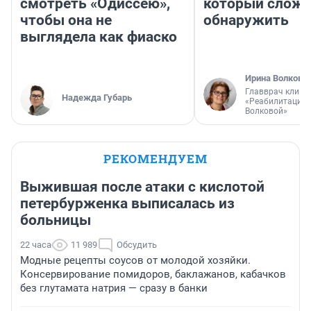
смотреть «Одиссею»,
который слож
чтобы она не
обнаружить
выглядела как фиаско
Ирина Волкова
Главврач клини
Надежда Губарь
«Реабилитация 
Волковой»
РЕКОМЕНДУЕМ
Выжившая после атаки с кислотой
петербурженка выписалась из
больницы
22 часа
11 989
Обсудить
Модные рецепты соусов от молодой хозяйки.
Консервирование помидоров, баклажанов, кабачков
без глутамата натрия — сразу в банки