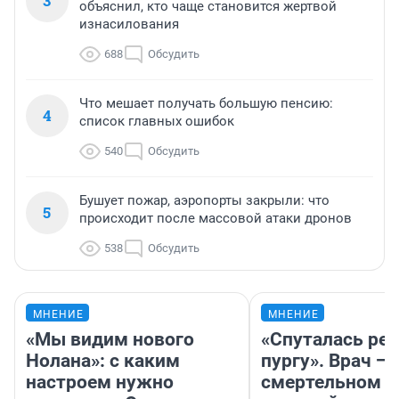
3
объяснил, кто чаще становится жертвой
изнасилования
688
Обсудить
Что мешает получать большую пенсию:
4
список главных ошибок
540
Обсудить
Бушует пожар, аэропорты закрыли: что
5
происходит после массовой атаки дронов
538
Обсудить
МНЕНИЕ
МНЕНИЕ
«Мы видим нового
«Спуталась реч
Нолана»: с каким
пургу». Врач — 
настроем нужно
смертельном д