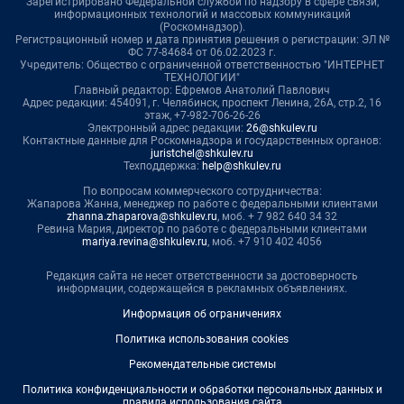
Зарегистрировано Федеральной службой по надзору в сфере связи,
информационных технологий и массовых коммуникаций
(Роскомнадзор).
Регистрационный номер и дата принятия решения о регистрации: ЭЛ №
ФС 77-84684 от 06.02.2023 г.
Учредитель: Общество с ограниченной ответственностью "ИНТЕРНЕТ
ТЕХНОЛОГИИ"
Главный редактор: Ефремов Анатолий Павлович
Адрес редакции: 454091, г. Челябинск, проспект Ленина, 26А, стр.2, 16
этаж, +7-982-706-26-26
Электронный адрес редакции:
26@shkulev.ru
Контактные данные для Роскомнадзора и государственных органов:
juristchel@shkulev.ru
Техподдержка:
help@shkulev.ru
По вопросам коммерческого сотрудничества:
Жапарова Жанна, менеджер по работе с федеральными клиентами
zhanna.zhaparova@shkulev.ru
, моб. + 7 982 640 34 32
Ревина Мария, директор по работе с федеральными клиентами
mariya.revina@shkulev.ru
, моб. +7 910 402 4056
Редакция сайта не несет ответственности за достоверность
информации, содержащейся в рекламных объявлениях.
Информация об ограничениях
Политика использования cookies
Рекомендательные системы
Политика конфиденциальности и обработки персональных данных и
правила использования сайта