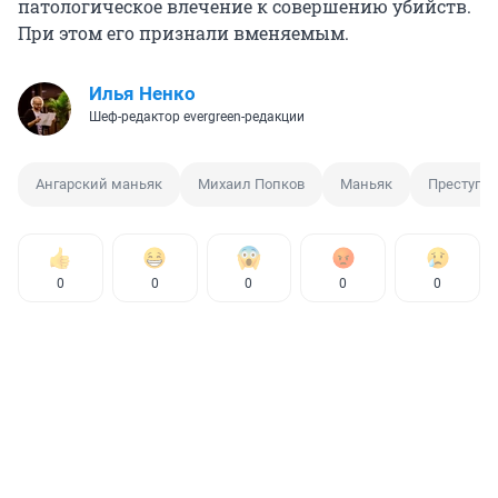
патологическое влечение к совершению убийств.
При этом его признали вменяемым.
Илья Ненко
Шеф-редактор evergreen-редакции
Ангарский маньяк
Михаил Попков
Маньяк
Преступл
0
0
0
0
0