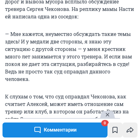
дорог и вывоза мусора всплыло обсуждение
тренера Сергея Чеконова. На реплику мамы Насти
ей написала одна из соседок:
— Мне кажется, неуместно обсуждать такие темы
здесь! И у медали две стороны, я знаю эту
ситуацию с другой стороны — у меня крестник
много лет занимается у этого тренера. И если вам
покоя не дает эта ситуация, разбирайтесь в суде!
Ведь не просто так суд оправдал данного
человека.
К слухам о том, что суд оправдал Чеконова, как
считает Алексей, может иметь отношение сам
тренер или клуб, в котором он работал. Релиз на
сайте Следственного комитета мог бы
0
окончательно пресечь подобные разговоры, но в
Комментарии
прокуратуре твердо сказали: релиза не будет.