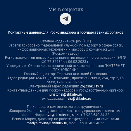
Мы в соцсетях
Контактные данные для Роскомнадзора и государственных органов
Сетевое издание «26.ру» (18+)
Зарегистрировано Федеральной службой по надзору в сфере связи,
информационных технологий и массовых коммуникаций
(Роскомнадзор).
Регистрационный номер и дата принятия решения о регистрации: ЭЛ №
ФС 77-84684 от 06.02.2023 г.
Учредитель: Общество с ограниченной ответственностью "ИНТЕРНЕТ
ТЕХНОЛОГИИ"
Главный редактор: Ефремов Анатолий Павлович
Адрес редакции: 454091, г. Челябинск, проспект Ленина, 26А, стр.2, 16
этаж, +7-982-706-26-26
Электронный адрес редакции:
26@shkulev.ru
Контактные данные для Роскомнадзора и государственных органов:
juristchel@shkulev.ru
Техподдержка:
help@shkulev.ru
По вопросам коммерческого сотрудничества:
Жапарова Жанна, менеджер по работе с федеральными клиентами
zhanna.zhaparova@shkulev.ru
, моб. + 7 982 640 34 32
Ревина Мария, директор по работе с федеральными клиентами
mariya.revina@shkulev.ru
, моб. +7 910 402 4056