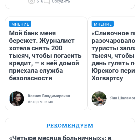
616
Обсудить
МНЕНИЕ
МНЕНИЕ
Мой банк меня
«Сливочное пи
бережет. Журналист
разочаровало»
хотела снять 200
туристы запла
тысяч, чтобы погасить
тысяч, чтобы 
кредит, — к ней домой
день гулять по
приехала служба
Юрского перио
безопасности
Хогвартсу
Ксения Владимирская
Яна Шаламова
Автор мнения
РЕКОМЕНДУЕМ
«Четыре месяца больничных»: в