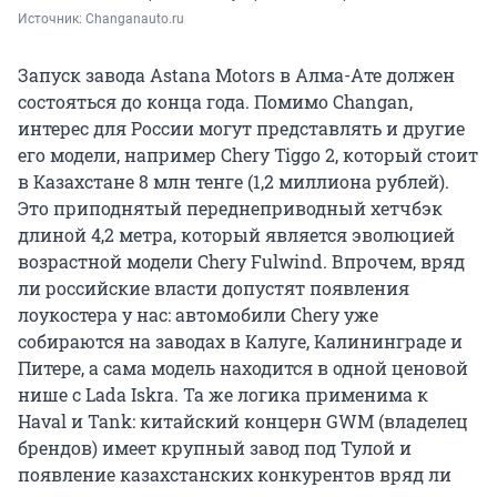
Источник: 
Changanauto.ru
Запуск завода Astana Motors в Алма-Ате должен
состояться до конца года. Помимо Changan,
интерес для России могут представлять и другие
его модели, например Chery Tiggo 2, который стоит
в Казахстане
8 млн
тенге (
1,2 миллиона
рублей).
Это приподнятый переднеприводный хетчбэк
длиной 4,2 метра, который является эволюцией
возрастной модели Chery Fulwind. Впрочем, вряд
ли российские власти допустят появления
лоукостера у нас: автомобили Chery уже
собираются на заводах в Калуге, Калининграде и
Питере, а сама модель находится в одной ценовой
нише с Lada Iskra. Та же логика применима к
Haval и Tank: китайский концерн GWM (владелец
брендов) имеет крупный завод под Тулой и
появление казахстанских конкурентов вряд ли