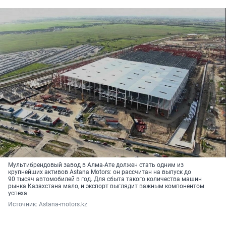
Мультибрендовый завод в Алма-Ате должен стать одним из
крупнейших активов Astana Motors: он рассчитан на выпуск до
90 тысяч
автомобилей в год. Для сбыта такого количества машин
рынка Казахстана мало, и экспорт выглядит важным компонентом
успеха
Источник: 
Astana-motors.kz