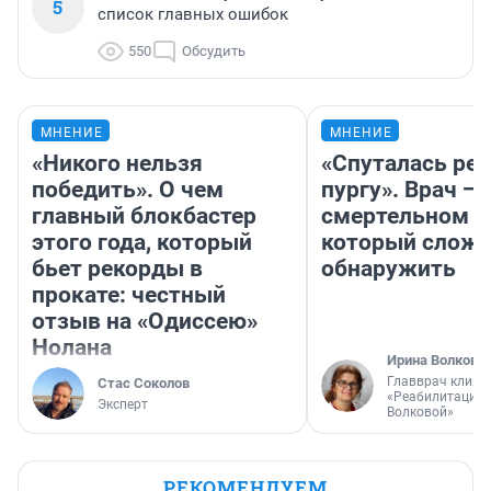
5
список главных ошибок
550
Обсудить
МНЕНИЕ
МНЕНИЕ
«Никого нельзя
«Спуталась реч
победить». О чем
пургу». Врач — 
главный блокбастер
смертельном д
этого года, который
который слож
бьет рекорды в
обнаружить
прокате: честный
отзыв на «Одиссею»
Нолана
Ирина Волкова
Главврач клини
Стас Соколов
«Реабилитация 
Эксперт
Волковой»
РЕКОМЕНДУЕМ