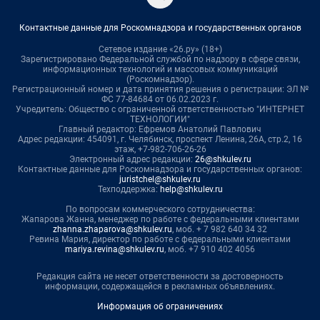
Контактные данные для Роскомнадзора и государственных органов
Сетевое издание «26.ру» (18+)
Зарегистрировано Федеральной службой по надзору в сфере связи,
информационных технологий и массовых коммуникаций
(Роскомнадзор).
Регистрационный номер и дата принятия решения о регистрации: ЭЛ №
ФС 77-84684 от 06.02.2023 г.
Учредитель: Общество с ограниченной ответственностью "ИНТЕРНЕТ
ТЕХНОЛОГИИ"
Главный редактор: Ефремов Анатолий Павлович
Адрес редакции: 454091, г. Челябинск, проспект Ленина, 26А, стр.2, 16
этаж, +7-982-706-26-26
Электронный адрес редакции:
26@shkulev.ru
Контактные данные для Роскомнадзора и государственных органов:
juristchel@shkulev.ru
Техподдержка:
help@shkulev.ru
По вопросам коммерческого сотрудничества:
Жапарова Жанна, менеджер по работе с федеральными клиентами
zhanna.zhaparova@shkulev.ru
, моб. + 7 982 640 34 32
Ревина Мария, директор по работе с федеральными клиентами
mariya.revina@shkulev.ru
, моб. +7 910 402 4056
Редакция сайта не несет ответственности за достоверность
информации, содержащейся в рекламных объявлениях.
Информация об ограничениях