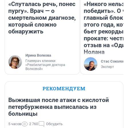
«Спуталась речь, понес
«Никого нельз
пургу». Врач — о
победить». О ч
смертельном диагнозе,
главный блокб
который сложно
этого года, ко
обнаружить
бьет рекорды 
прокате: честн
отзыв на «Оди
Нолана
Ирина Волкова
Главврач клиники
Стас Соколов
«Реабилитация доктора
Эксперт
Волковой»
РЕКОМЕНДУЕМ
Выжившая после атаки с кислотой
петербурженка выписалась из
больницы
5 часов
2 760
Обсудить