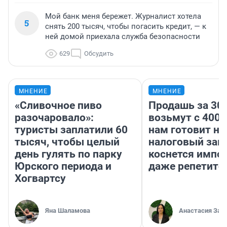
Мой банк меня бережет. Журналист хотела
5
снять 200 тысяч, чтобы погасить кредит, — к
ней домой приехала служба безопасности
629
Обсудить
МНЕНИЕ
МНЕНИЕ
«Сливочное пиво
Продашь за 300
разочаровало»:
возьмут с 4000
туристы заплатили 60
нам готовит н
тысяч, чтобы целый
налоговый зако
день гулять по парку
коснется импор
Юрского периода и
даже репетито
Хогвартсу
Яна Шаламова
Анастасия Зав