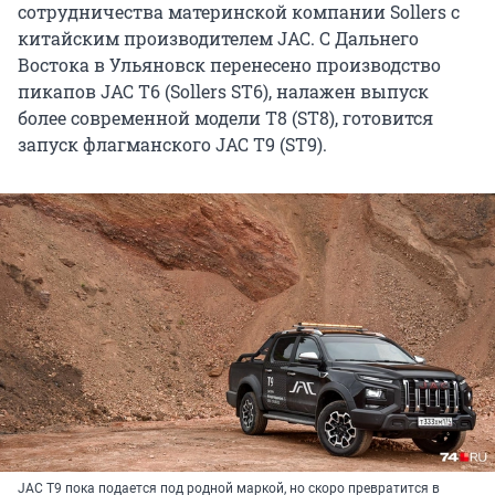
сотрудничества материнской компании Sollers с
китайским производителем JAC. С Дальнего
Востока в Ульяновск перенесено производство
пикапов JAC T6 (Sollers ST6), налажен выпуск
более современной модели Т8 (ST8), готовится
запуск флагманского JAC T9 (ST9).
JAC T9 пока подается под родной маркой, но скоро превратится в