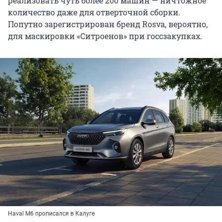
реализовать чуть более 200 машин — ничтожное
количество даже для отверточной сборки.
Попутно зарегистрирован бренд Rosva, вероятно,
для маскировки «Ситроенов» при госсзакупках.
Haval M6 прописался в Калуге