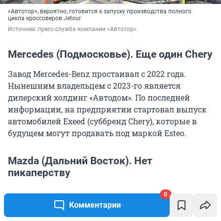
«Автотор», вероятно, готовится к запуску производства полного
цикла кроссоверов Jetour
Источник: 
пресс-служба компании «Автотор»
Mercedes (Подмосковье). Еще один Chery
Завод Mercedes-Benz простаивал с 2022 года.
Нынешним владельцем с 2023-го является
дилерский холдинг «Автодом». По последней
информации, на предприятии стартовал выпуск
автомобилей Exeed (суббренд Chery), которые в
будущем могут продавать под маркой Esteo.
Mazda (Дальний Восток). Нет
пикаперству
Завод перешел в собственность российской
0
компании Sollers, которая вместо прежних Mazda
Комментарии
выпускала здесь пикапы JAC T6 под собственным