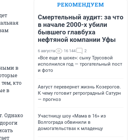
РЕКОМЕНДУЕМ
дет
Смертельный аудит: за что
мальная
в начале 2000-х убили
вам
бывшего главбуха
нефтяной компании Уфы
6 августа
16 144
2
«Все еще в шоке»: сыну Трусовой
исполнился год — трогательный пост
ьными в
и фото
которые
 тем, кто
Август перевернет жизнь Козерогов.
ые в
К чему готовит ретроградный Сатурн
— прогноз
т. Однако
Участницу шоу «Мама в 16» из
Волгограда обвинили в
 дороги
домогательствах к младенцу
исать
тает