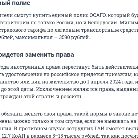
вый полис
дители смогут купить единый полис ОСАГО, который бу
 территории не только России, но и Белоруссии. Мини
 страхового тарифа по легковым транспортным средст
ублей, максимальная — 3590 рублей.
ридется заменить права
5 года иностранные права перестанут быть действител
ть удостоверение на российское придется приезжим, 
нство или вид на жительство до 1 апреля 2024 года, и
у до этой даты. Исключением являются права, выданн
 граждан этой страны и россиян.
 обязаны менять свои права, такой нормы в законе не
мены можно только в том случае, если не выезжать на
ания. В противном случае сотрудник ГАИ сможет вып
. 12.7 КоАП в размере 5–15 тысяч рублей, так как посчи