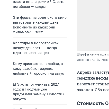
власти ввели режим ЧС, есть
погибшие — кадры
Эти фразы из советского кино
вы говорите каждый день.
Вспомните из каких они
фильмов? — тест
Квартиры в новостройках
начнут дешеветь — когда
ждать снижения цен
Штрафы начнут получа
Источник: 
Артём Устю
Кому признаются в любви, а
кому разобьют сердце:
Апрель зачастую
любовный гороскоп на август
середине весны
пересчет стоим
ЕГЭ хотят отменить к 2027
году: в Госдуме уже
законов. Обо вс
придумали замену. Новости 6
августа
Стоимость О