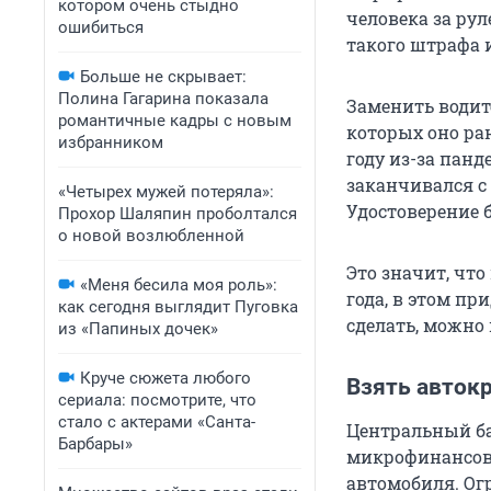
котором очень стыдно
человека за ру
ошибиться
такого штрафа 
Больше не скрывает:
Полина Гагарина показала
Заменить водит
романтичные кадры с новым
которых оно ра
избранником
году из-за пан
заканчивался с 1
«Четырех мужей потеряла»:
Удостоверение 
Прохор Шаляпин проболтался
о новой возлюбленной
Это значит, что
«Меня бесила моя роль»:
года, в этом пр
как сегодня выглядит Пуговка
сделать, можно 
из «Папиных дочек»
Круче сюжета любого
Взять авток
сериала: посмотрите, что
стало с актерами «Санта-
Центральный ба
Барбары»
микрофинансов
автомобиля. Ог