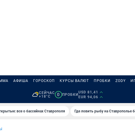
АММА
АФИША
ГОРОСКОП
КУРСЫ ВАЛЮТ
ПРОБКИ
ZODY
И
USD 81,41
СЕЙЧАС
0
ПРОБКИ
+18°C
EUR 94,06
ткрытые: все о бассейнах Ставрополя
Где ловить рыбу на Ставрополье 
Ы