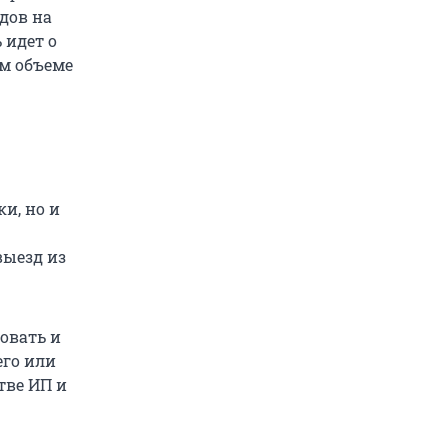
дов на
 идет о
м объеме
и, но и
выезд из
вовать и
его или
тве ИП и