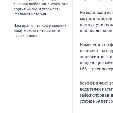
бывшая любовница мужа: она
портит жилье и угрожает».
Но если водител
Реальная история
мотоциклистов 
начнут учитыва
Нам врали, что кофе вреден?
для владельцев
Кому можно пить до пяти
чашек в день
Изменения по 
неопытным води
аналогично зав
владельцев мот
1,66 — распрост
Коэффициент во
водителей катего
зафиксирован на
старше 59 лет с