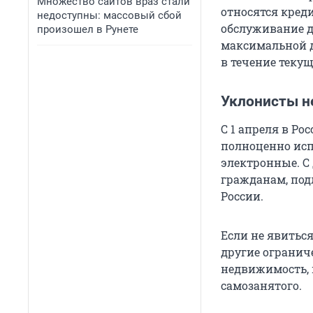
Множество сайтов враз стали
относятся кред
недоступны: массовый сбой
обслуживание д
произошел в Рунете
максимальной д
в течение текущ
Уклонисты не
С 1 апреля в Ро
полноценно исп
электронные. С 
гражданам, под
России.
Если не явиться
другие огранич
недвижимость, 
самозанятого.