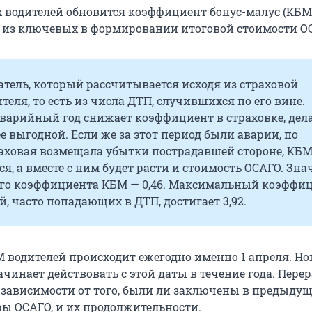
ех водителей обновится коэффициент бонус-малус (КБМ
 из ключевых в формировании итоговой стоимости О
тель, который рассчитывается исходя из страховой
теля, то есть из числа ДТП, случившихся по его вине.
варийный год снижает коэффициент в страховке, дела
е выгодной. Если же за этот период были аварии, по
аховая возмещала убытки пострадавшей стороне, КБМ
я, а вместе с ним будет расти и стоимость ОСАГО. Зна
о коэффициента КБМ — 0,46. Максимальный коэффи
й, часто попадающих в ДТП, достигает 3,92.
 водителей происходит ежегодно именно 1 апреля. Н
инает действовать с этой даты в течение года. Пере
 зависимости от того, были ли заключены в предыду
ры ОСАГО, и их продолжительности.