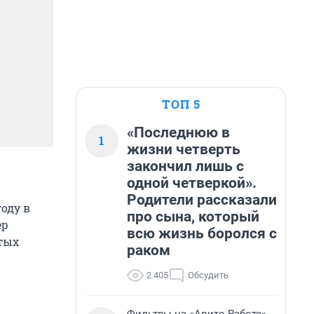
ТОП 5
«Последнюю в
1
жизни четверть
закончил лишь с
одной четверкой».
Родители рассказали
оду в
про сына, который
ер
всю жизнь боролся с
ятых
раком
2 405
Обсудить