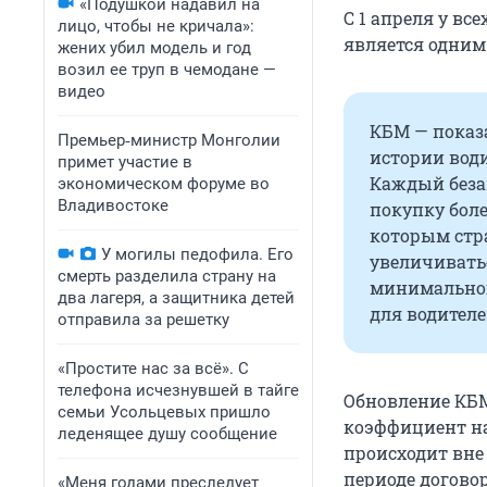
«Подушкой надавил на
С 1 апреля у вс
лицо, чтобы не кричала»:
является одним
жених убил модель и год
возил ее труп в чемодане —
видео
КБМ — показа
Премьер‑министр Монголии
истории води
примет участие в
Каждый беза
экономическом форуме во
Владивостоке
покупку боле
которым стр
У могилы педофила. Его
увеличиватьс
смерть разделила страну на
минимальног
два лагеря, а защитника детей
для водителе
отправила за решетку
«Простите нас за всё». С
телефона исчезнувшей в тайге
Обновление КБМ
семьи Усольцевых пришло
коэффициент нач
леденящее душу сообщение
происходит вне
периоде догово
«Меня годами преследует