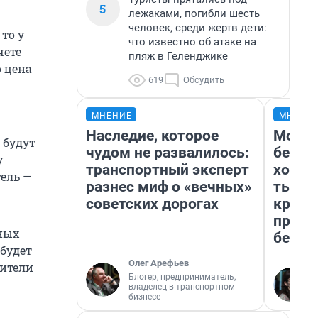
5
лежаками, погибли шесть
человек, среди жертв дети:
то у
что известно об атаке на
чете
пляж в Геленджике
о цена
619
Обсудить
МНЕНИЕ
МНЕНИ
Наследие, которое
Мой б
 будут
чудом не развалилось:
береж
у
транспортный эксперт
хотел
ель —
разнес миф о «вечных»
тысяч
советских дорогах
креди
приех
ных
безоп
 будет
Олег Арефьев
дители
Блогер, предприниматель,
владелец в транспортном
бизнесе