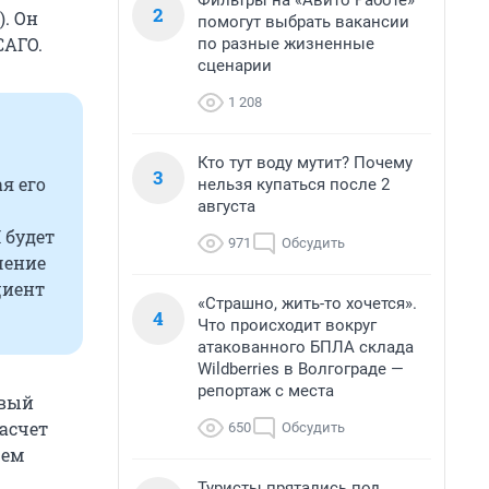
Фильтры на «Авито Работе»
2
). Он
помогут выбрать вакансии
САГО.
по разные жизненные
сценарии
1 208
Кто тут воду мутит? Почему
3
я его
нельзя купаться после 2
августа
 будет
971
Обсудить
чение
циент
«Страшно, жить-то хочется».
4
Что происходит вокруг
атакованного БПЛА склада
Wildberries в Волгограде —
репортаж с места
овый
расчет
650
Обсудить
щем
Туристы прятались под