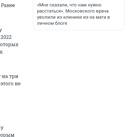
 Ранее
«Мне сказали, что нам нужно
расстаться». Московского врача
уволили из клиники из-за мата в
личном блоге
у
 2022
которых
х.
 на три
этого не
ку
оторым