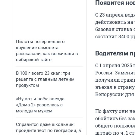
Появится но
С 23 апреля во
действовать на
базовая ставка
составит 3400 р
Пилоты потерпевшего
крушение самолета
Водителям п
рассказали, как выживали в
сибирской тайге
С 1 апреля 202
России. Замени
В 100 г всего 23 ккал: три
рецепта с главным летним
получили гражда
продуктом
въехал в стран
Белоруссии для
«Ну вот и всё»: звезда
«Дома-2» развелась с
По факту они не
молодым мужем
обойтись без за
Справится даже школьник:
общего пользов
пройдите тест по географии, в
штраф по ч. 1 ст