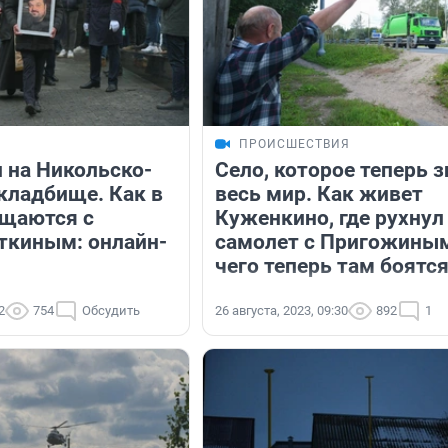
ПРОИСШЕСТВИЯ
 на Никольско-
Село, которое теперь з
кладбище. Как в
весь мир. Как живет
щаются с
Куженкино, где рухнул
ткиным: онлайн-
самолет с Пригожиным
чего теперь там боятс
2
754
Обсудить
26 августа, 2023, 09:30
892
1