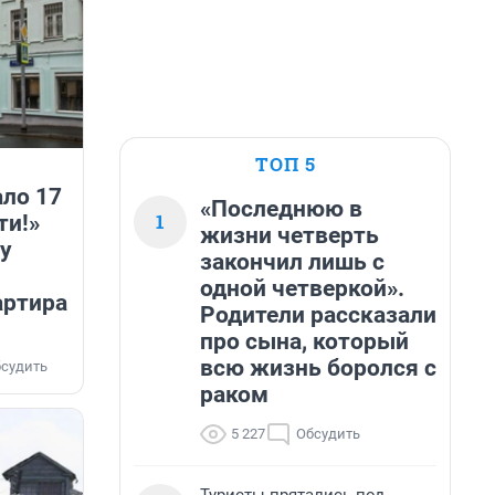
ТОП 5
ало 17
«Последнюю в
1
ти!»
жизни четверть
у
закончил лишь с
одной четверкой».
артира
Родители рассказали
про сына, который
всю жизнь боролся с
судить
раком
5 227
Обсудить