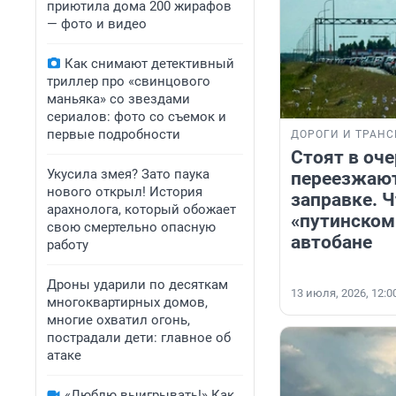
приютила дома 200 жирафов
— фото и видео
Как снимают детективный
триллер про «свинцового
маньяка» со звездами
сериалов: фото со съемок и
первые подробности
ДОРОГИ И ТРАНС
Стоят в оче
Укусила змея? Зато паука
переезжают
нового открыл! История
заправке. Ч
арахнолога, который обожает
«путинском
свою смертельно опасную
автобане
работу
Дроны ударили по десяткам
13 июля, 2026, 12:0
многоквартирных домов,
многие охватил огонь,
пострадали дети: главное об
атаке
«Люблю выигрывать!» Как