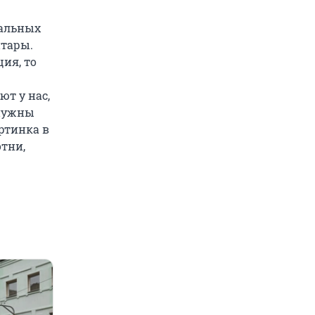
кальных
итары.
ия, то
ют у нас,
 нужны
ртинка в
отни,