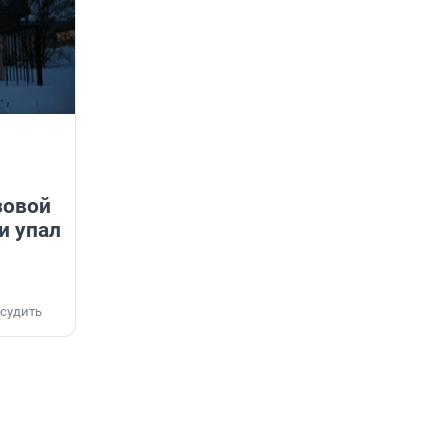
зовой
и упал
судить