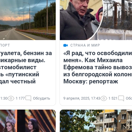
ПОРТ
СТРАНА И МИР
уалета, бензин за
«Я рад, что освободили
шикарные виды.
меня». Как Михаила
втомобилист
Ефремова тайно выво
сь «путинский
из белгородской колон
 дал честный
Москву: репортаж
11:30
1 177
Обсудить
9 апреля, 2025, 17:43
1 521
Об