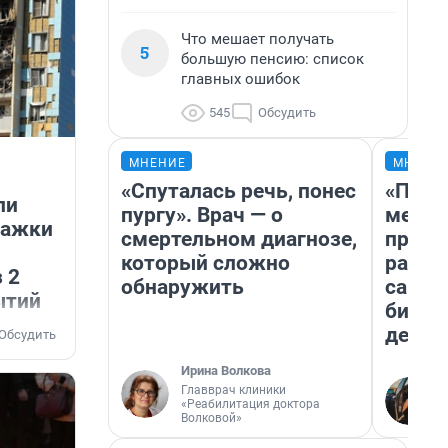
Что мешает получать
5
большую пенсию: список
главных ошибок
545
Обсудить
МНЕНИЕ
МНЕНИ
«Спуталась речь, понес
«Поку
ли
пургу». Врач — о
мешке
тажки
смертельном диагнозе,
предп
который сложно
расска
 2
обнаружить
самом
ытий
бизне
дешев
Обсудить
Ирина Волкова
Главврач клиники
«Реабилитация доктора
Волковой»