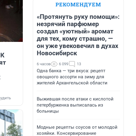
РЕКОМЕНДУЕМ
«Протянуть руку помощи»:
незрячий парфюмер
создал «уютный» аромат
для тех, кому страшно, —
он уже увековечил в духах
Новосибирск
 К
ят
6 часов
6 099
13
Одна банка — три вкуса: рецепт
ж
овощного ассорти на зиму для
жителей Архангельской области
удить
Выжившая после атаки с кислотой
петербурженка выписалась из
больницы
Модные рецепты соусов от молодой
хозяйки. Консервирование