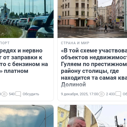
ПОРТ
СТРАНА И МИР
редях и нервно
«В той схеме участвов
 от заправки к
объектов недвижимос
то с бензином на
Гуляем по престижном
» платном
району столицы, где
находится та самая кв
Долиной
0
540
Обсудить
9 декабря, 2025, 17:00
2 433
Об