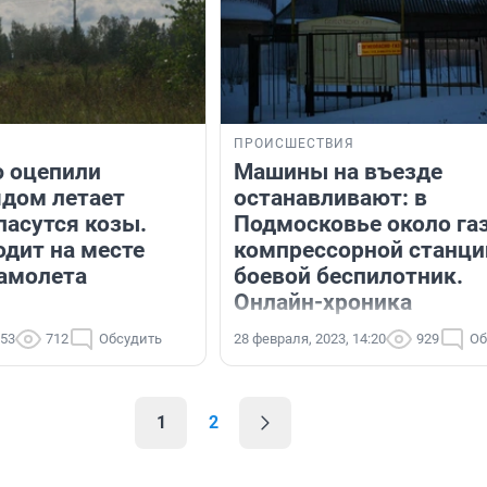
ПРОИСШЕСТВИЯ
 оцепили
Машины на въезде
ядом летает
останавливают: в
пасутся козы.
Подмосковье около га
одит на месте
компрессорной станци
амолета
боевой беспилотник.
Онлайн-хроника
:53
712
Обсудить
28 февраля, 2023, 14:20
929
Об
1
2