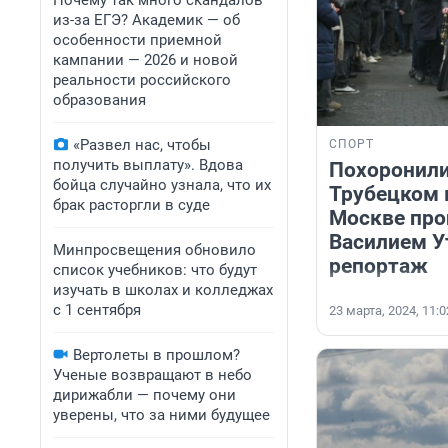
Почему так много скандалов
из-за ЕГЭ? Академик — об
особенности приемной
кампании — 2026 и новой
реальности российского
образования
«Развел нас, чтобы
СПОРТ
получить выплату». Вдова
Похоронили
бойца случайно узнала, что их
Трубецком 
брак расторгли в суде
Москве про
Василием У
Минпросвещения обновило
репортаж
список учебников: что будут
изучать в школах и колледжах
с 1 сентября
23 марта, 2024, 11:0
Вертолеты в прошлом?
Ученые возвращают в небо
дирижабли — почему они
уверены, что за ними будущее