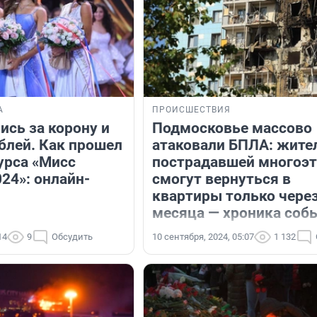
А
ПРОИСШЕСТВИЯ
ись за корону и
Подмосковье массово
блей. Как прошел
атаковали БПЛА: жите
урса «Мисс
пострадавшей многоэ
24»: онлайн-
смогут вернуться в
квартиры только через
месяца — хроника соб
14
9
Обсудить
10 сентября, 2024, 05:07
1 132