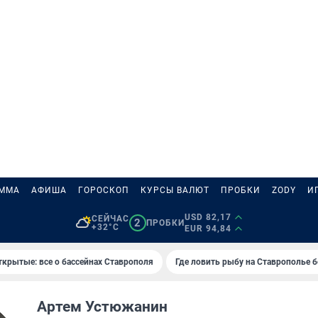
АММА
АФИША
ГОРОСКОП
КУРСЫ ВАЛЮТ
ПРОБКИ
ZODY
И
USD 82,17
СЕЙЧАС
2
ПРОБКИ
+32°C
EUR 94,84
ткрытые: все о бассейнах Ставрополя
Где ловить рыбу на Ставрополье 
Артем Устюжанин