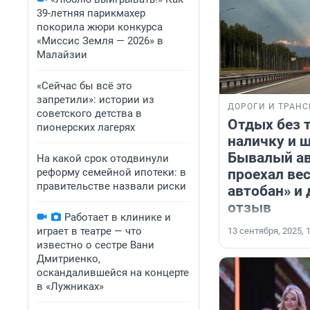
39-летняя парикмахер
покорила жюри конкурса
«Миссис Земля — 2026» в
Малайзии
«Сейчас бы всё это
запретили»: истории из
ДОРОГИ И ТРАНС
советского детства в
Отдых без т
пионерских лагерях
наличку и 
Бывалый а
На какой срок отодвинули
проехал ве
реформу семейной ипотеки: в
правительстве назвали риски
автобан» и
отзыв
Работает в клинике и
играет в театре — что
13 сентября, 2025, 
известно о сестре Вани
Дмитриенко,
оскандалившейся на концерте
в «Лужниках»