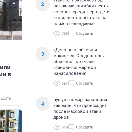
Туристы прятались под
2
лежаками, погибли шесть
человек, среди жертв дети:
что известно об атаке на
пляж в Геленджике
739
Обсудить
«Дело не в юбке или
3
макияже». Следователь
объяснил, кто чаще
зили
становится жертвой
ии в
изнасилования
697
Обсудить
судить
Бушует пожар, аэропорты
4
закрыли: что происходит
после массовой атаки
дронов
548
Обсудить