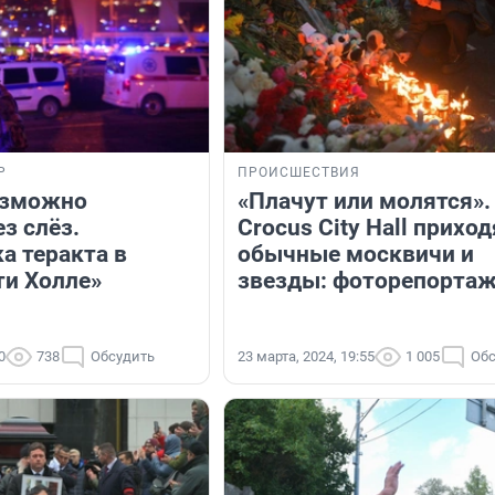
Р
ПРОИСШЕСТВИЯ
озможно
«Плачут или молятся».
з слёз.
Crocus City Hall приход
а теракта в
обычные москвичи и
ти Холле»
звезды: фоторепорта
0
738
Обсудить
23 марта, 2024, 19:55
1 005
Обс