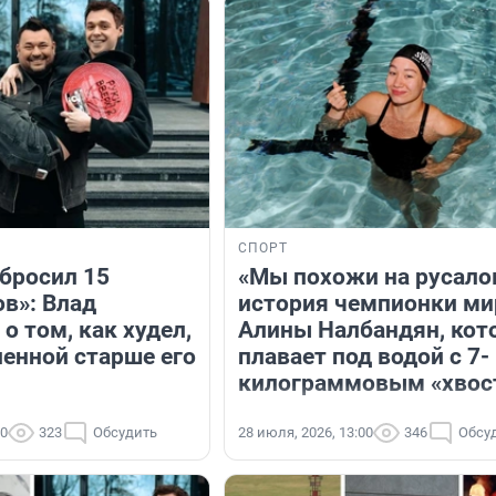
Я
СПОРТ
сбросил 15
«Мы похожи на русало
в»: Влад
история чемпионки ми
о том, как худел,
Алины Налбандян, кот
ленной старше его
плавает под водой с 7-
килограммовым «хвос
30
323
Обсудить
28 июля, 2026, 13:00
346
Обсу