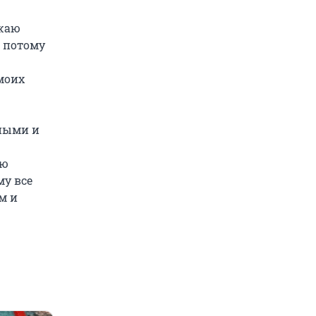
ожаю
, потому
моих
тными и
ью
у все
м и