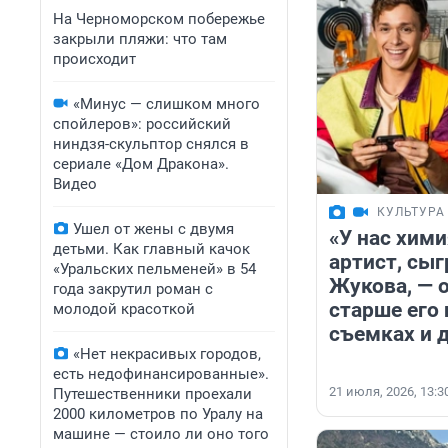
На Черноморском побережье
закрыли пляжи: что там
происходит
«Минус — слишком много
спойлеров»: российский
ниндзя-скульптор снялся в
сериале «Дом Дракона».
Видео
КУЛЬТУРА
Ушел от жены с двумя
«У нас хими
детьми. Как главный качок
артист, сы
«Уральских пельменей» в 54
Жукова, — 
года закрутил роман с
старше его 
молодой красоткой
съемках и 
«Нет некрасивых городов,
есть недофинансированные».
21 июля, 2026, 13:3
Путешественники проехали
2000 километров по Уралу на
машине — стоило ли оно того