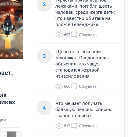
Туристы прятались под
2
лежаками, погибли шесть
человек, среди жертв дети:
что известно об атаке на
пляж в Геленджике
697
Обсудить
«Дело не в юбке или
3
макияже». Следователь
объяснил, кто чаще
становится жертвой
ает,
изнасилования
660
Обсудить
ых
никах
Что мешает получать
4
большую пенсию: список
главных ошибок
дить
517
Обсудить