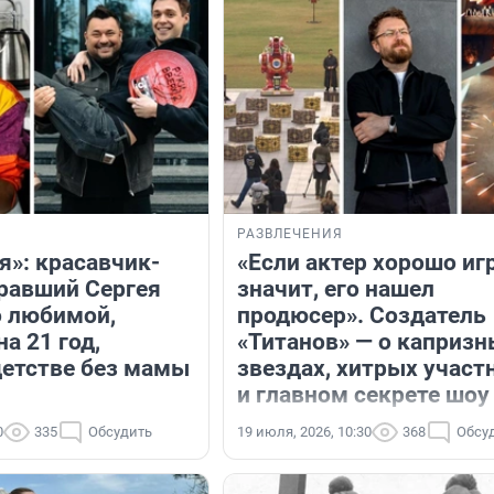
РАЗВЛЕЧЕНИЯ
я»: красавчик-
«Если актер хорошо игр
гравший Сергея
значит, его нашел
о любимой,
продюсер». Создатель
на 21 год,
«Титанов» — о капризн
детстве без мамы
звездах, хитрых участ
и главном секрете шоу
0
335
Обсудить
19 июля, 2026, 10:30
368
Обсу