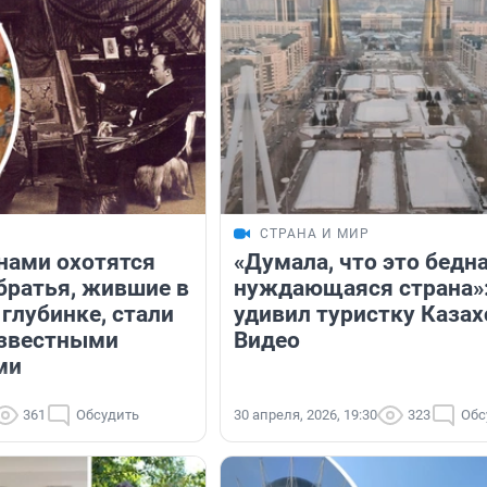
СТРАНА И МИР
инами охотятся
«Думала, что это бедна
 братья, жившие в
нуждающаяся страна»
глубинке, стали
удивил туристку Казах
известными
Видео
ми
361
Обсудить
30 апреля, 2026, 19:30
323
Обс