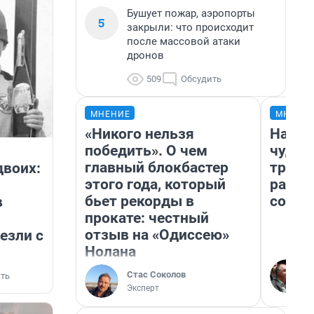
Бушует пожар, аэропорты
5
закрыли: что происходит
после массовой атаки
дронов
509
Обсудить
МНЕНИЕ
МНЕНИ
«Никого нельзя
Насле
победить». О чем
чудом
главный блокбастер
транс
двоих:
этого года, который
разне
бьет рекорды в
совет
в
прокате: честный
отзыв на «Одиссею»
езли с
Нолана
Стас Соколов
ть
Эксперт