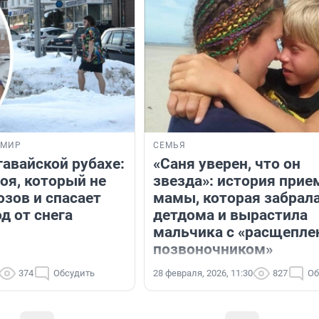
 МИР
СЕМЬЯ
гавайской рубахе:
«Саня уверен, что он
оя, который не
звезда»: история прие
озов и спасает
мамы, которая забрала
д от снега
детдома и вырастила
мальчика с «расщепл
позвоночником»
374
Обсудить
28 февраля, 2026, 11:30
827
Об