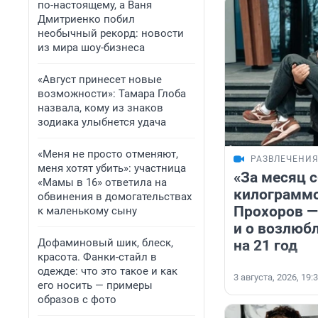
по-настоящему, а Ваня
Дмитриенко побил
необычный рекорд: новости
из мира шоу-бизнеса
«Август принесет новые
возможности»: Тамара Глоба
назвала, кому из знаков
зодиака улыбнется удача
«Меня не просто отменяют,
РАЗВЛЕЧЕНИ
меня хотят убить»: участница
«За месяц 
«Мамы в 16» ответила на
килограммо
обвинения в домогательствах
Прохоров — 
к маленькому сыну
и о возлюб
Дофаминовый шик, блеск,
на 21 год
красота. Фанки-стайл в
одежде: что это такое и как
3 августа, 2026, 19:
его носить — примеры
образов с фото