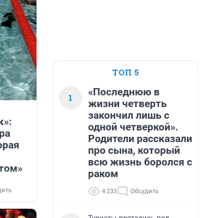
ТОП 5
«Последнюю в
1
жизни четверть
закончил лишь с
к»:
одной четверкой».
ра
Родители рассказали
орая
про сына, который
всю жизнь боролся с
том»
раком
дить
4 233
Обсудить