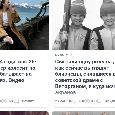
Р
КУЛЬТУРА
4 года: как 25-
Сыграли одну роль на 
ер колесит по
как сейчас выглядят
абатывает на
близнецы, снявшиеся 
ях. Видео
советской драме с
Виторганом, и куда исч
экранов
0
324
Обсудить
20 мая, 2026, 13:30
338
Обсуди