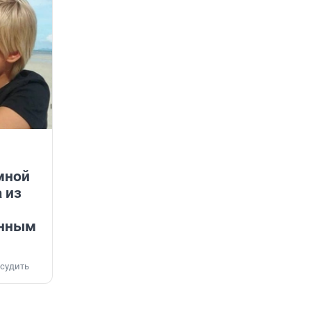
мной
 из
енным
судить