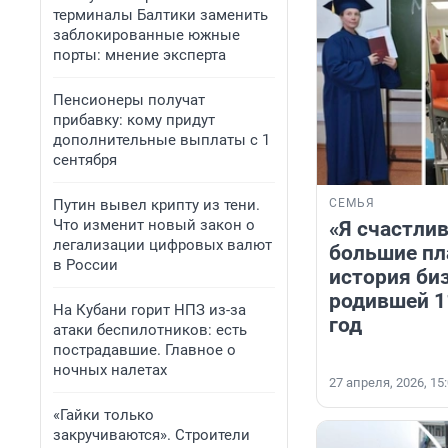
терминалы Балтики заменить
заблокированные южные
порты: мнение эксперта
Пенсионеры получат
прибавку: кому придут
дополнительные выплаты с 1
сентября
Путин вывел крипту из тени.
СЕМЬЯ
Что изменит новый закон о
«Я счастлив
легализации цифровых валют
большие пл
в России
история би
родившей 11
На Кубани горит НПЗ из-за
год
атаки беспилотников: есть
пострадавшие. Главное о
ночных налетах
27 апреля, 2026, 15
«Гайки только
закручиваются». Строители