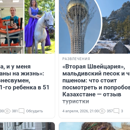
РАЗВЛЕЧЕНИЯ
а, и у меня
«Вторая Швейцария»,
аны на жизнь»:
мальдивский песок и ч
знесвумен,
пшеном: что стоит
-го ребенка в 51
посмотреть и попробо
Казахстане — отзыв
туристки
:00
381
Обсудить
4 апреля, 2026, 21:00
357
3