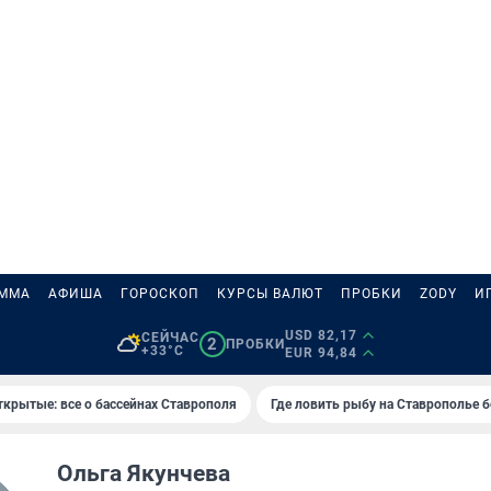
АММА
АФИША
ГОРОСКОП
КУРСЫ ВАЛЮТ
ПРОБКИ
ZODY
И
USD 82,17
СЕЙЧАС
2
ПРОБКИ
+33°C
EUR 94,84
ткрытые: все о бассейнах Ставрополя
Где ловить рыбу на Ставрополье 
Ольга Якунчева