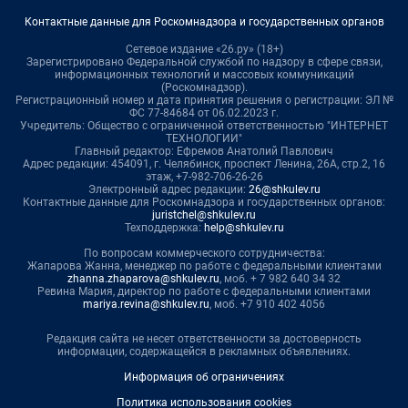
Контактные данные для Роскомнадзора и государственных органов
Сетевое издание «26.ру» (18+)
Зарегистрировано Федеральной службой по надзору в сфере связи,
информационных технологий и массовых коммуникаций
(Роскомнадзор).
Регистрационный номер и дата принятия решения о регистрации: ЭЛ №
ФС 77-84684 от 06.02.2023 г.
Учредитель: Общество с ограниченной ответственностью "ИНТЕРНЕТ
ТЕХНОЛОГИИ"
Главный редактор: Ефремов Анатолий Павлович
Адрес редакции: 454091, г. Челябинск, проспект Ленина, 26А, стр.2, 16
этаж, +7-982-706-26-26
Электронный адрес редакции:
26@shkulev.ru
Контактные данные для Роскомнадзора и государственных органов:
juristchel@shkulev.ru
Техподдержка:
help@shkulev.ru
По вопросам коммерческого сотрудничества:
Жапарова Жанна, менеджер по работе с федеральными клиентами
zhanna.zhaparova@shkulev.ru
, моб. + 7 982 640 34 32
Ревина Мария, директор по работе с федеральными клиентами
mariya.revina@shkulev.ru
, моб. +7 910 402 4056
Редакция сайта не несет ответственности за достоверность
информации, содержащейся в рекламных объявлениях.
Информация об ограничениях
Политика использования cookies