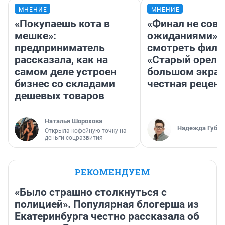
МНЕНИЕ
МНЕНИЕ
«Покупаешь кота в
«Финал не совп
мешке»:
ожиданиями»: 
предприниматель
смотреть фил
рассказала, как на
«Старый орел» 
самом деле устроен
большом экран
бизнес со складами
честная рецен
дешевых товаров
Наталья Шорохова
Надежда Губар
Открыла кофейную точку на
деньги соцразвития
РЕКОМЕНДУЕМ
«Было страшно столкнуться с
полицией». Популярная блогерша из
Екатеринбурга честно рассказала об