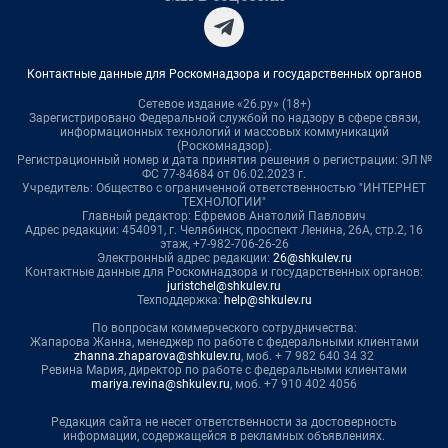
Контактные данные для Роскомнадзора и государственных органов
Сетевое издание «26.ру» (18+)
Зарегистрировано Федеральной службой по надзору в сфере связи,
информационных технологий и массовых коммуникаций
(Роскомнадзор).
Регистрационный номер и дата принятия решения о регистрации: ЭЛ №
ФС 77-84684 от 06.02.2023 г.
Учредитель: Общество с ограниченной ответственностью "ИНТЕРНЕТ
ТЕХНОЛОГИИ"
Главный редактор: Ефремов Анатолий Павлович
Адрес редакции: 454091, г. Челябинск, проспект Ленина, 26А, стр.2, 16
этаж, +7-982-706-26-26
Электронный адрес редакции:
26@shkulev.ru
Контактные данные для Роскомнадзора и государственных органов:
juristchel@shkulev.ru
Техподдержка:
help@shkulev.ru
По вопросам коммерческого сотрудничества:
Жапарова Жанна, менеджер по работе с федеральными клиентами
zhanna.zhaparova@shkulev.ru
, моб. + 7 982 640 34 32
Ревина Мария, директор по работе с федеральными клиентами
mariya.revina@shkulev.ru
, моб. +7 910 402 4056
Редакция сайта не несет ответственности за достоверность
информации, содержащейся в рекламных объявлениях.