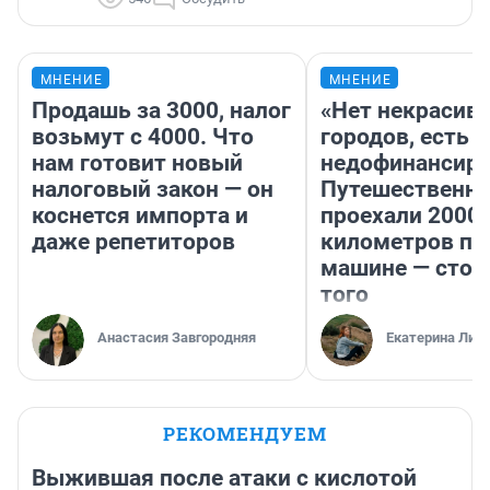
МНЕНИЕ
МНЕНИЕ
Продашь за 3000, налог
«Нет некрасив
возьмут с 4000. Что
городов, есть
нам готовит новый
недофинансиро
налоговый закон — он
Путешественн
коснется импорта и
проехали 2000
даже репетиторов
километров по 
машине — стои
того
Анастасия Завгородняя
Екатерина Лит
РЕКОМЕНДУЕМ
Выжившая после атаки с кислотой