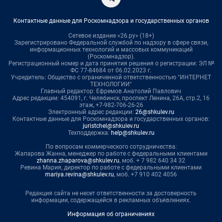
Контактные данные для Роскомнадзора и государственных органов
Сетевое издание «26.ру» (18+)
Зарегистрировано Федеральной службой по надзору в сфере связи,
информационных технологий и массовых коммуникаций
(Роскомнадзор).
Регистрационный номер и дата принятия решения о регистрации: ЭЛ №
ФС 77-84684 от 06.02.2023 г.
Учредитель: Общество с ограниченной ответственностью "ИНТЕРНЕТ
ТЕХНОЛОГИИ"
Главный редактор: Ефремов Анатолий Павлович
Адрес редакции: 454091, г. Челябинск, проспект Ленина, 26А, стр.2, 16
этаж, +7-982-706-26-26
Электронный адрес редакции:
26@shkulev.ru
Контактные данные для Роскомнадзора и государственных органов:
juristchel@shkulev.ru
Техподдержка:
help@shkulev.ru
По вопросам коммерческого сотрудничества:
Жапарова Жанна, менеджер по работе с федеральными клиентами
zhanna.zhaparova@shkulev.ru
, моб. + 7 982 640 34 32
Ревина Мария, директор по работе с федеральными клиентами
mariya.revina@shkulev.ru
, моб. +7 910 402 4056
Редакция сайта не несет ответственности за достоверность
информации, содержащейся в рекламных объявлениях.
Информация об ограничениях