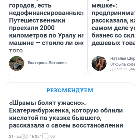
городов, есть
мешке»:
недофинансированные».
предпринимат
Путешественники
рассказала, как
проехали 2000
самом деле ус
километров по Уралу на
бизнес со скл
машине — стоило ли оно
дешевых това
того
Наталья Шорох
Екатерина Литкевич
Открыла кофейн
деньги соцразв
РЕКОМЕНДУЕМ
«Шрамы болят ужасно».
Екатеринбурженка, которую облили
кислотой по указке бывшего,
рассказала о своем восстановлении
21 час
16 354
60